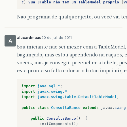
c
)
Sua
JTable
não
tem
um
TableModel
próprio
(
v
Não programa de qualquer jeito, ou você vai te
alucardmaas
20 de jul. de 2011
A
Sou iniciante nao sei mexer com a TableModel
bagunçado, mas estou aprendendo na raça rs,
voceis, mas ja consegui preencher a tabela, pesqu
esta pronta so falta colocar o botao imprimir, e
import
java.sql.*
;
import
javax.swing.*
;
import
javax.swing.table.DefaultTableModel
;
public
class
ConsultaBanco
extends
javax
.
swing
public
ConsultaBanco
()
{
initComponents
();