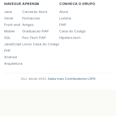
.
addComponent
(
cbxEscol
NAVEGUE
APRENDA
CONHECA O GRUPO
.
addPreferredGap
(
javax
Java
Carreiras Alura
Alura
.
addComponent
(
txtConsu
Geral
Formacoes
Lumina
.
addPreferredGap
(
javax
.
addComponent
(
btPesqui
Front-end
Artigos
FIAP
.
addContainerGap
(
16
,
Short
.
MAX
Mobile
Graduacao FIAP
Casa do Codigo
);
SQL
Pos-Tech FIAP
Hipsters.tech
layout
.
linkSize
(
javax
.
swing
.
SwingConst
JavaScript
Livros Casa do Codigo
PHP
layout
.
setVerticalGroup
(
Android
layout
.
createParallelGroup
(
javax
.
s
.
addGroup
(
javax
.
swing
.
GroupLayout
.
Arquitetura
.
addContainerGap
()
.
addGroup
(
layout
.
createParalle
.
addGroup
(
layout
.
createPar
GUJ: desde 2002.
·
Saiba mais
·
Contribuidores
·
LGPD
.
addComponent
(
btExibir
.
addComponent
(
btLimpar
.
addComponent
(
btImprim
.
addGroup
(
layout
.
createPar
.
addComponent
(
btPesqui
.
addComponent
(
txtConsu
.
addComponent
(
cbxEscol