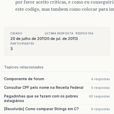
por favor aceito criticas, e como eu conseguir
jScrollPane1
.
setViewportView
(
tabela
);
este codigo, mas tambem como colocar para imp
btExibir
.
setText
(
"Exibir/Atualizar "
);
btExibir
.
addActionListener
(
new
java
.
aw
public
void
actionPerformed
(
java
.
a
btExibirActionPerformed
(
evt
);
}
CRIADO
ULTIMA RESPOSTA
RESPOSTAS
});
20 de julho de 2011
20 de jul. de 2011
3
PARTICIPANTES
btPesquisar
.
setText
(
"Pesquisar"
);
3
btPesquisar
.
addActionListener
(
new
java
public
void
actionPerformed
(
java
.
a
btPesquisarActionPerformed
(
evt
Topicos relacionados
}
});
Componente de forum
4 respostas
btLimpar
.
setText
(
"Limpar Tabela"
);
btLimpar
.
addActionListener
(
new
java
.
aw
Consultar CPF pelo nome na Receita Federal
5 respostas
public
void
actionPerformed
(
java
.
a
Pegadinhas que se fazem com os pobres
btLimparActionPerformed
(
evt
);
62 respostas
estagiários
}
});
[Resolvido] Como comparar Strings em C?
6 respostas