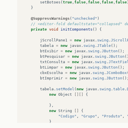
setBotoes
(
true
,
false
,
false
,
false
,
false
}
@SuppressWarnings
(
"unchecked"
)
// <editor-fold defaultstate="collapsed" d
private
void
initComponents
()
{
jScrollPane1
=
new
javax
.
swing
.
JScroll
tabela
=
new
javax
.
swing
.
JTable
();
btExibir
=
new
javax
.
swing
.
JButton
();
btPesquisar
=
new
javax
.
swing
.
JButton
(
txtConsulta
=
new
javax
.
swing
.
JTextFie
btLimpar
=
new
javax
.
swing
.
JButton
();
cbxEscolha
=
new
javax
.
swing
.
JComboBox
btImprimir
=
new
javax
.
swing
.
JButton
()
tabela
.
setModel
(
new
javax
.
swing
.
table
.
new
Object
[][]
{
},
new
String
[]
{
"Codigo"
,
"Grupo"
,
"Produto"
,
}
));