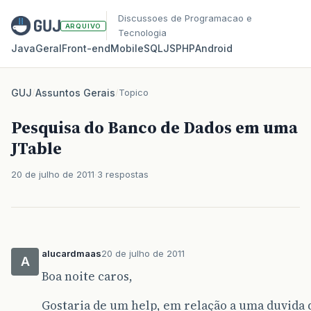
Discussoes de Programacao e
ARQUIVO
Tecnologia
Java
Geral
Front‑end
Mobile
SQL
JS
PHP
Android
GUJ
/
Assuntos Gerais
/
Topico
Pesquisa do Banco de Dados em uma
JTable
20 de julho de 2011
3 respostas
alucardmaas
20 de julho de 2011
A
Boa noite caros,
Gostaria de um help, em relação a uma duvida 