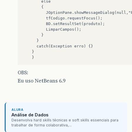
        else

        {

          JOptionPane.showMessageDialog(null,"P
          tfCodigo.requestFocus();

          BD.setResultSet(produto);

          LimparCampos();

        }

      }

   	  catch(Exception erro) {}

   	}            

OBS:
Eu uso NetBeans 6.9
ALURA
Análise de Dados
Desenvolva hard skills técnicas e soft skills essenciais para
trabalhar de forma colaborativa,...