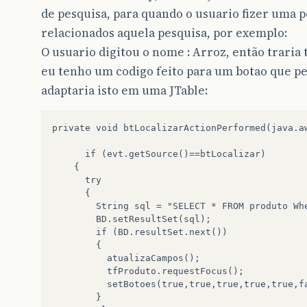
de pesquisa, para quando o usuario fizer uma pe
relacionados aquela pesquisa, por exemplo:
O usuario digitou o nome : Arroz, então traria 
eu tenho um codigo feito para um botao que p
adaptaria isto em uma JTable:
private void btLocalizarActionPerformed(java.a
      if (evt.getSource()==btLocalizar)

   	{

      try

   	  {

   	   	String sql = "SELECT * FROM produto Where codigo = '" + tfCodigo.getText() + "'";

   	    BD.setResultSet(sql);

        if (BD.resultSet.next())

        {

          atualizaCampos();

          tfProduto.requestFocus();

          setBotoes(true,true,true,true,true,fa
        }
