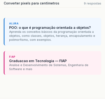
cbxEscolha
.
setModel
(
new
javax
.
swing
.
De
Converter pixels para centímetros
9 respostas
cbxEscolha
.
addActionListener
(
new
java
.
public
void
actionPerformed
(
java
.
a
cbxEscolhaActionPerformed
(
evt
)
}
});
ALURA
POO: o que é programação orientada a objetos?
Aprenda os conceitos básicos da programação orientada a
btImprimir
.
setText
(
"Imprimir"
);
objetos, como classes, objetos, herança, encapsulamento e
polimorfismo, com exemplos.
javax
.
swing
.
GroupLayout
layout
=
new
j
getContentPane
().
setLayout
(
layout
);
layout
.
setHorizontalGroup
(
layout
.
createParallelGroup
(
javax
.
s
FIAP
.
addGroup
(
layout
.
createSequentialG
Graduacao em Tecnologia — FIAP
.
addContainerGap
()
Analise e Desenvolvimento de Sistemas, Engenharia de
.
addGroup
(
layout
.
createParalle
Software e mais
.
addComponent
(
jScrollPane1
.
addGroup
(
layout
.
createSeq
.
addComponent
(
btExibir
.
addPreferredGap
(
javax
.
addComponent
(
btLimpar
.
addPreferredGap
(
javax
.
addComponent
(
btImprim
.
addPreferredGap
(
javax