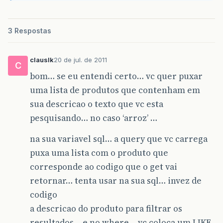
3 Respostas
clauslk
20 de jul. de 2011
C
bom… se eu entendi certo… vc quer puxar
uma lista de produtos que contenham em
sua descricao o texto que vc esta
pesquisando… no caso ‘arroz’ …
na sua variavel sql… a query que vc carrega
puxa uma lista com o produto que
corresponde ao codigo que o get vai
retornar… tenta usar na sua sql… invez de
codigo
a descricao do produto para filtrar os
resultados… e no where… vc coloca um LIKE