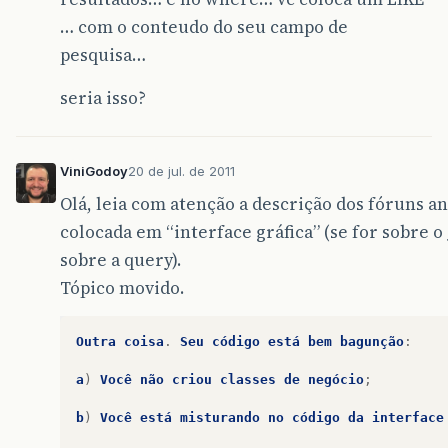
… com o conteudo do seu campo de
pesquisa…
seria isso?
ViniGodoy
20 de jul. de 2011
Olá, leia com atenção a descrição dos fóruns an
colocada em “interface gráfica” (se for sobre o
sobre a query).
Tópico movido.
Outra
coisa
.
Seu
código
está
bem
bagunção
:
a
)
Você
não
criou
classes
de
negócio
;
b
)
Você
está
misturando
no
código
da
interface