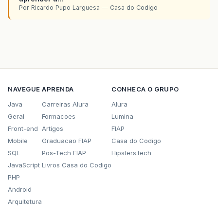
Por Ricardo Pupo Larguesa — Casa do Codigo
NAVEGUE
APRENDA
CONHECA O GRUPO
Java
Carreiras Alura
Alura
Geral
Formacoes
Lumina
Front-end
Artigos
FIAP
Mobile
Graduacao FIAP
Casa do Codigo
SQL
Pos-Tech FIAP
Hipsters.tech
JavaScript
Livros Casa do Codigo
PHP
Android
Arquitetura