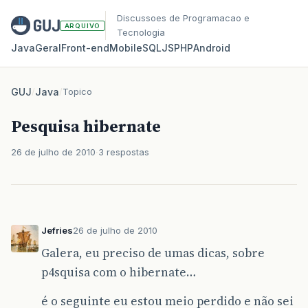
Discussoes de Programacao e
ARQUIVO
Tecnologia
Java
Geral
Front‑end
Mobile
SQL
JS
PHP
Android
GUJ
/
Java
/
Topico
Pesquisa hibernate
26 de julho de 2010
3 respostas
Jefries
26 de julho de 2010
Galera, eu preciso de umas dicas, sobre
p4squisa com o hibernate…
é o seguinte eu estou meio perdido e não sei