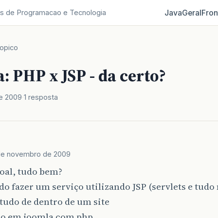
Java
Geral
Fron
s de Programacao e Tecnologia
opico
: PHP x JSP - da certo?
e 2009
1 resposta
de novembro de 2009
oal, tudo bem?
o fazer um serviço utilizando JSP (servlets e tudo 
tudo de dentro de um site
odo em joomla com php.