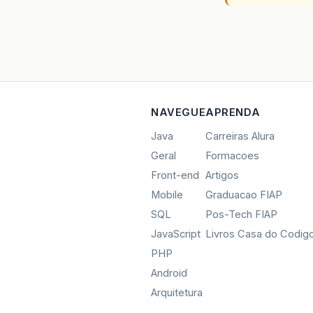
NAVEGUE
APRENDA
Java
Carreiras Alura
Geral
Formacoes
Front-end
Artigos
Mobile
Graduacao FIAP
SQL
Pos-Tech FIAP
JavaScript
Livros Casa do Codig
PHP
Android
Arquitetura