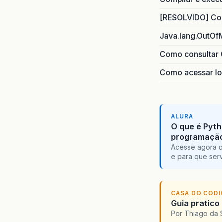
[RESOLVIDO] Com
Java.lang.OutOf
Como consultar 
Como acessar lo
ALURA
O que é Pyth
programaçã
Acesse agora o
e para que serv
CASA DO COD
Guia pratico
Por Thiago da 