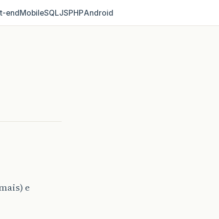
t‑end
Mobile
SQL
JS
PHP
Android
mais) e