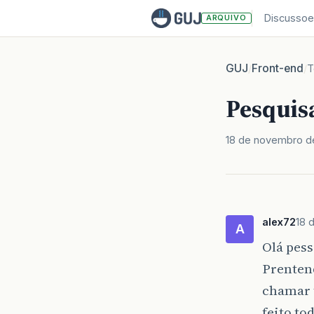
Discussoe
ARQUIVO
GUJ
Front-end
/
/
T
Pesquisa
18 de novembro d
alex72
18 
A
Olá pess
Prentend
chamar 
feito t