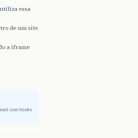
tiliza essa
tro de um site
do a iframe
React com hooks