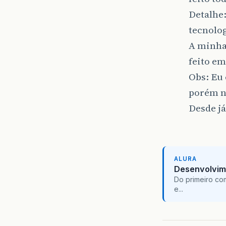
Detalhe:
tecnolog
A minha 
feito e
Obs: Eu 
porém n
Desde já
ALURA
Desenvolvim
Do primeiro co
e...