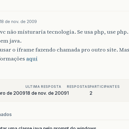
18 de nov. de 2009
 vc não misturaria tecnologia. Se usa php, use php. 
 em java.
usar o iframe fazendo chamada pro outro site. Mas
formações
aqui
ULTIMA RESPOSTA
RESPOSTAS
PARTICIPANTES
bro de 2009
18 de nov. de 2009
1
2
nados
utar uma classe java pelo prompt do windows