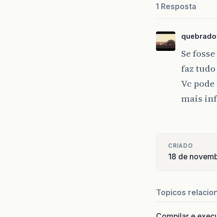
1 Resposta
quebrado
Se fosse
faz tudo
Vc pode 
mais in
CRIADO
18 de novem
Topicos relacio
Compilar e exec