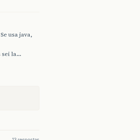
Se usa java,
 sei la…
13 respostas