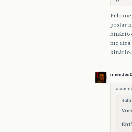
Pelo men
postar n
binário 
me dirá 
binário.
rmendes
assemb
Rutt
Você
Ent