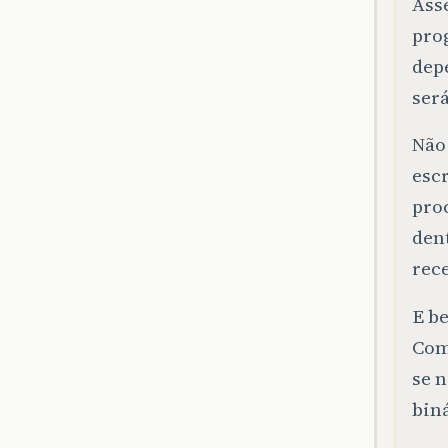
Asse
pro
dep
será
Não
escr
pro
den
rec
E be
Com
se 
bin