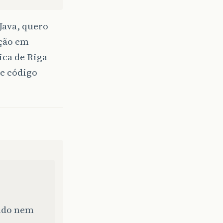
Java, quero
ação em
ica de Riga
de código
ando nem