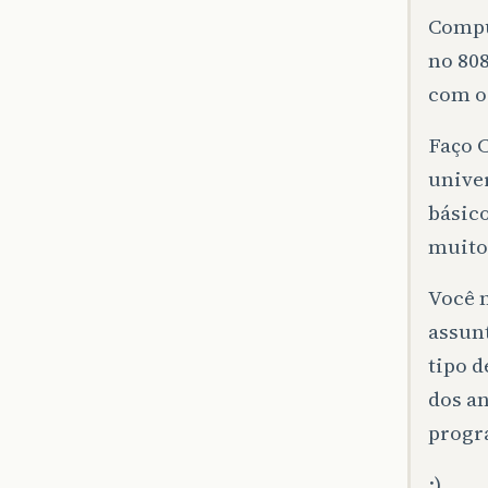
Compu
no 80
com o
Faço 
unive
básico
muito
Você n
assun
tipo d
dos an
progr
;)