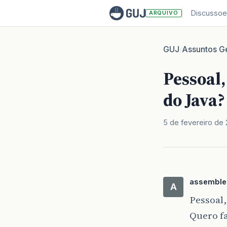
Discussoe
ARQUIVO
GUJ
Assuntos Ge
/
Pessoal
do Java?
5 de fevereiro de 
assemble
A
Pessoal,
Quero fa