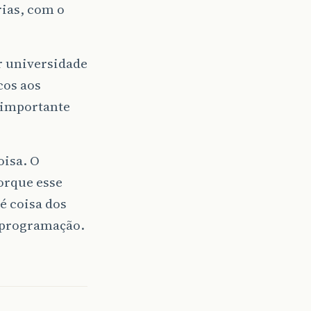
ias, com o
r universidade
cos aos
o importante
oisa. O
orque esse
é coisa dos
e programação.