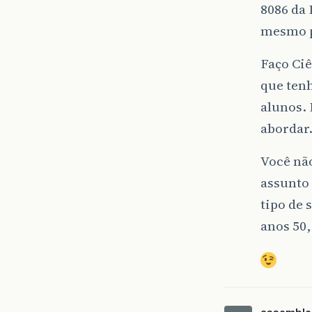
8086 da
mesmo p
Faço Ci
que tenh
alunos. 
abordar
Você não
assunto
tipo de 
anos 50,