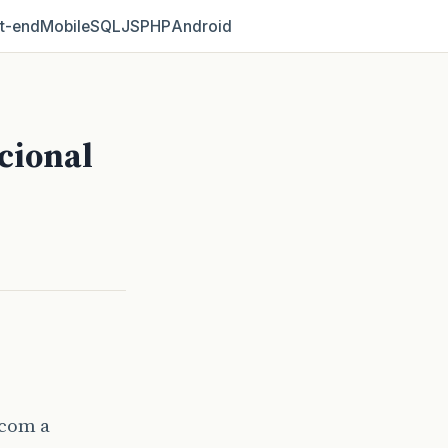
t‑end
Mobile
SQL
JS
PHP
Android
cional
 com a