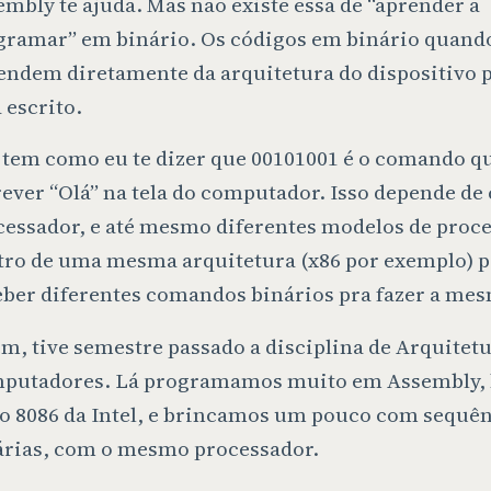
mbly te ajuda. Mas não existe essa de “aprender a
gramar” em binário. Os códigos em binário quando
endem diretamente da arquitetura do dispositivo p
 escrito.
 tem como eu te dizer que 00101001 é o comando qu
ever “Olá” na tela do computador. Isso depende de
cessador, e até mesmo diferentes modelos de proc
tro de uma mesma arquitetura (x86 por exemplo)
eber diferentes comandos binários pra fazer a mes
m, tive semestre passado a disciplina de Arquitet
putadores. Lá programamos muito em Assembly, 
no 8086 da Intel, e brincamos um pouco com sequê
árias, com o mesmo processador.