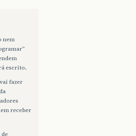
do nem
rogramar”
pendem
á escrito.
vai fazer
ada
sadores
dem receber
 de