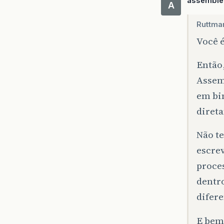
assemble
A
Ruttma
Você é
Então
Assemb
em bi
direta
Não t
escrev
proce
dentr
difer
E bem,