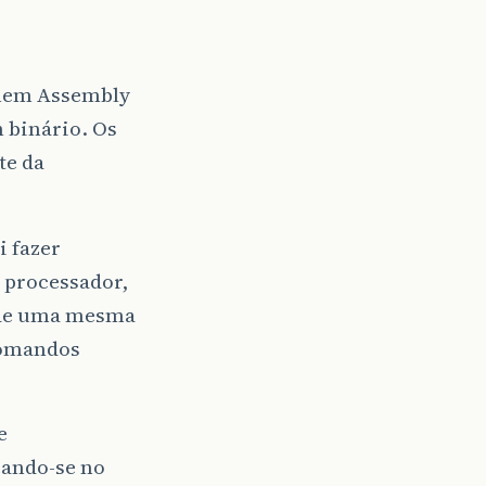
 nem Assembly
 binário. Os
te da
i fazer
a processador,
 de uma mesma
comandos
e
ando-se no