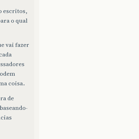
 escritos,
ara o qual
e vai fazer
 cada
essadores
 podem
ma coisa.
ura de
baseando-
ncias