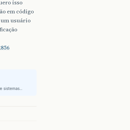
uero isso
ção em código
e um usuário
ficação
2856
 sistemas...