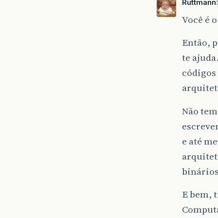
Ruttmann
Você é o
Então, 
te ajuda
códigos
arquitet
Não tem 
escrever
e até m
arquite
binários
E bem, t
Computa