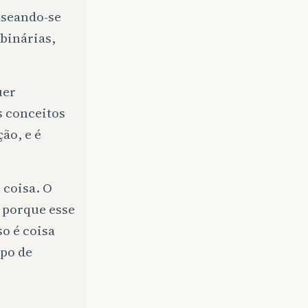
seando-se
binárias,
uer
s conceitos
ão, e é
 coisa. O
 porque esse
so é coisa
ipo de