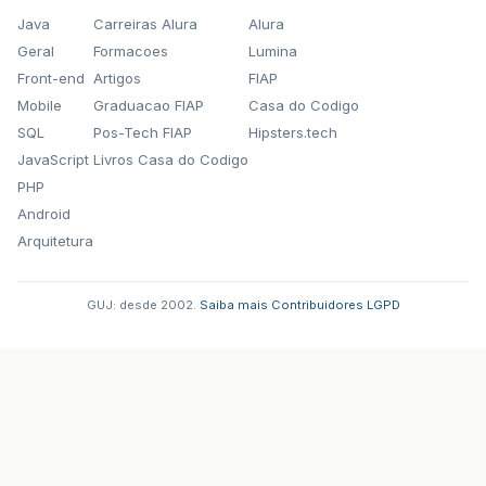
Java
Carreiras Alura
Alura
Geral
Formacoes
Lumina
Front-end
Artigos
FIAP
Mobile
Graduacao FIAP
Casa do Codigo
SQL
Pos-Tech FIAP
Hipsters.tech
JavaScript
Livros Casa do Codigo
PHP
Android
Arquitetura
GUJ: desde 2002.
·
Saiba mais
·
Contribuidores
·
LGPD