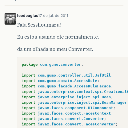
}
else
{
return
null
;
}
leodouglas
17 de jul. de 2011
}
Fala Sesshoumaru!
}
return
null
;
Eu estou usando ele normalmente.
}
da um olhada no meu Converter.
package
com.gumo.converter
;
import
com.gumo.controller.util.JsfUtil
;
import
com.gumo.domain.AccessRule
;
import
com.gumo.facade.AccessRuleFacade
;
import
javax.enterprise.context.spi.Creational
import
javax.enterprise.inject.spi.Bean
;
import
javax.enterprise.inject.spi.BeanManager
import
javax.faces.component.UIComponent
;
import
javax.faces.context.FacesContext
;
import
javax.faces.convert.Converter
;
import
javax.faces.convert.FacesConverter
;