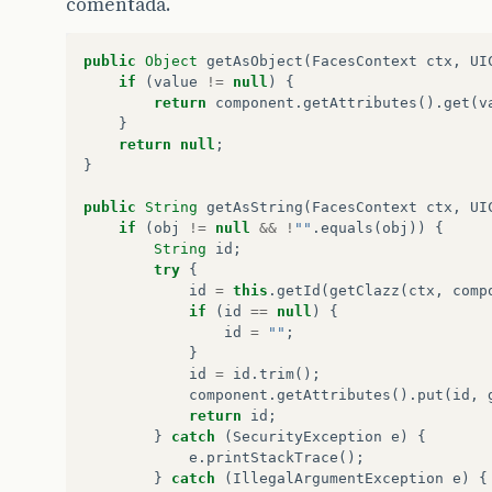
comentada.
public
Object
getAsObject
(
FacesContext
ctx
,
UI
if
(
value
!=
null
)
{
return
component
.
getAttributes
().
get
(
v
}
return
null
;
}
public
String
getAsString
(
FacesContext
ctx
,
UI
if
(
obj
!=
null
&&
!
""
.
equals
(
obj
))
{
String
id
;
try
{
id
=
this
.
getId
(
getClazz
(
ctx
,
comp
if
(
id
==
null
)
{
id
=
""
;
}
id
=
id
.
trim
();
component
.
getAttributes
().
put
(
id
,
return
id
;
}
catch
(
SecurityException
e
)
{
e
.
printStackTrace
();
}
catch
(
IllegalArgumentException
e
)
{