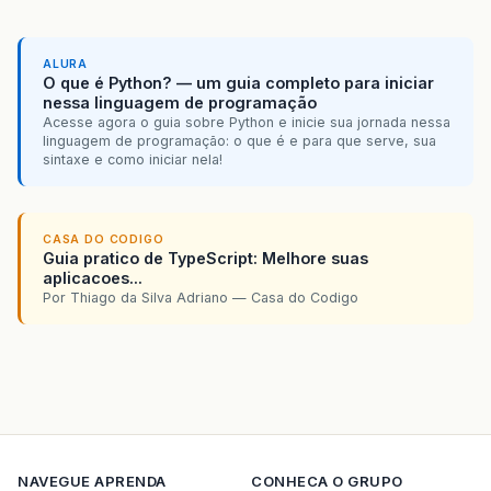
CreationalContext
&
lt
;
AccessRuleFac
return
(
AccessRuleFacade
)
bm
.
getRe
}
catch
(
NamingException
ex
)
{
ALURA
return
null
;
O que é Python? — um guia completo para iniciar
}
nessa linguagem de programação
}
Acesse agora o guia sobre Python e inicie sua jornada nessa
}
linguagem de programação: o que é e para que serve, sua
sintaxe e como iniciar nela!
CASA DO CODIGO
Guia pratico de TypeScript: Melhore suas
aplicacoes...
Por Thiago da Silva Adriano — Casa do Codigo
NAVEGUE
APRENDA
CONHECA O GRUPO