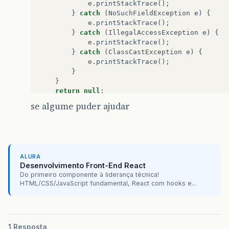
e
.
printStackTrace
();
}
catch
(
NoSuchFieldException
e
)
{
e
.
printStackTrace
();
}
catch
(
IllegalAccessException
e
)
{
e
.
printStackTrace
();
}
catch
(
ClassCastException
e
)
{
e
.
printStackTrace
();
}
}
return
null
;
}
se algume puder ajudar
private
Class
<?
>
getClazz
(
FacesContext
facesCo
return
component
.
getValueExpression
(
"value
}
ALURA
public
String
getId
(
Class
<
?>
clazz
,
Object
obj
Desenvolvimento Front-End React
IllegalArgumentException
,
IllegalAcces
Do primeiro componente à liderança técnica!
for
(
Field
field
:
clazz
.
getDeclaredFields
HTML/CSS/JavaScript fundamental, React com hooks e...
if
((
field
.
getAnnotation
(
Id
.
class
))
!=
Field
privateField
=
clazz
.
getDecl
privateField
.
setAccessible
(
true
);
if
(
privateField
.
get
(
clazz
.
cast
(
ob
1 Resposta
return
(
String
)
field
.
getType
(