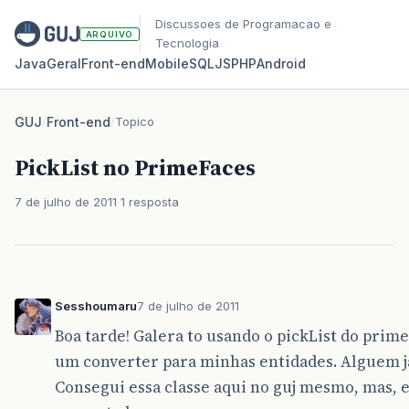
Discussoes de Programacao e
ARQUIVO
Tecnologia
Java
Geral
Front‑end
Mobile
SQL
JS
PHP
Android
GUJ
/
Front-end
/
Topico
PickList no PrimeFaces
7 de julho de 2011
1 resposta
Sesshoumaru
7 de julho de 2011
Boa tarde! Galera to usando o pickList do prim
um converter para minhas entidades. Alguem j
Consegui essa classe aqui no guj mesmo, mas, 