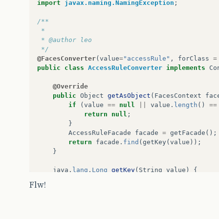
import
javax.naming.NamingException
;
/**
 *
 * @author leo
 */
@FacesConverter
(
value
=
"accessRule"
,
forClass
=
public
class
AccessRuleConverter
implements
Co
@Override
public
Object
getAsObject
(
FacesContext
fac
if
(
value
==
null
||
value
.
length
()
==
return
null
;
}
AccessRuleFacade
facade
=
getFacade
();
return
facade
.
find
(
getKey
(
value
));
}
java
.
lang
.
Long
getKey
(
String
value
)
{
java
.
lang
.
Long
key
;
Flw!
key
=
Long
.
valueOf
(
value
);
return
key
;
}