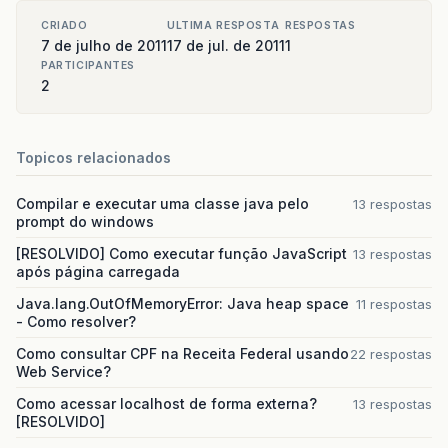
String
getStringKey
(
java
.
lang
.
Long
value
)
CRIADO
ULTIMA RESPOSTA
RESPOSTAS
StringBuffer
sb
=
new
StringBuffer
();
7 de julho de 2011
17 de jul. de 2011
1
sb
.
append
(
value
);
PARTICIPANTES
return
sb
.
toString
();
2
}
@Override
public
String
getAsString
(
FacesContext
fac
Topicos relacionados
if
(
object
==
null
)
{
return
null
;
Compilar e executar uma classe java pelo
}
13 respostas
prompt do windows
if
(
object
instanceof
AccessRule
)
{
AccessRule
o
=
(
AccessRule
)
object
[RESOLVIDO] Como executar função JavaScript
13 respostas
return
getStringKey
(
o
.
getId
());
após página carregada
}
else
{
throw
new
IllegalArgumentException
Java.lang.OutOfMemoryError: Java heap space
11 respostas
}
- Como resolver?
}
Como consultar CPF na Receita Federal usando
22 respostas
Web Service?
public
AccessRuleFacade
getFacade
()
{
try
{
Como acessar localhost de forma externa?
13 respostas
BeanManager
bm
=
JsfUtil
.
getBeanMa
[RESOLVIDO]
Bean
&
lt
;
AccessRuleFacade
&
gt
;
bean