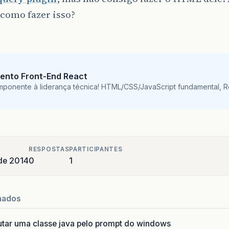
 como fazer isso?
ento Front-End React
mponente à liderança técnica! HTML/CSS/JavaScript fundamental, 
RESPOSTAS
PARTICIPANTES
de 2014
0
1
nados
utar uma classe java pelo prompt do windows