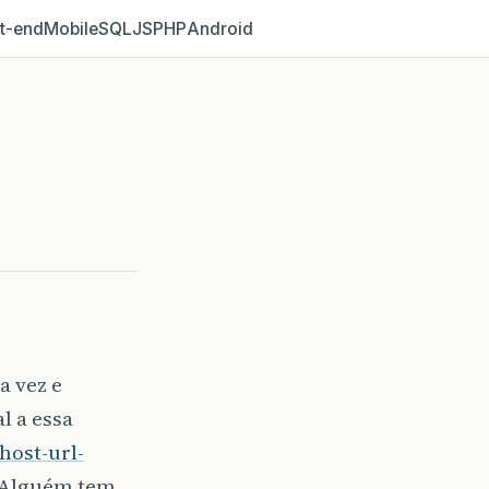
t‑end
Mobile
SQL
JS
PHP
Android
a vez e
l a essa
host-url-
. Alguém tem