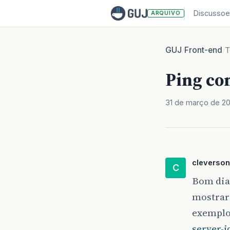
Discussoe
ARQUIVO
GUJ
Front-end
/
/
T
Ping co
31 de março de 2
cleverson
C
Bom dia,
mostrar 
exempl
server-j