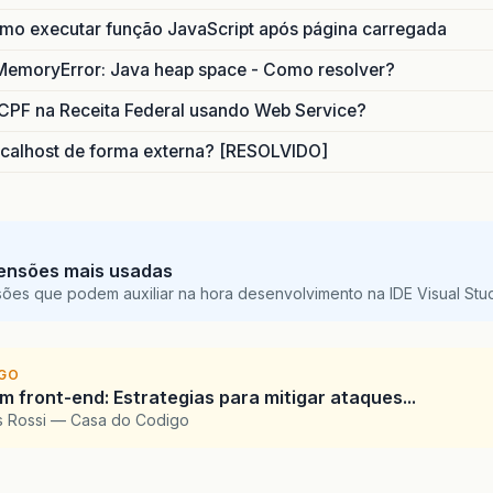
o executar função JavaScript após página carregada
MemoryError: Java heap space - Como resolver?
CPF na Receita Federal usando Web Service?
calhost de forma externa? [RESOLVIDO]
ensões mais usadas
sões que podem auxiliar na hora desenvolvimento na IDE Visual St
IGO
 front-end: Estrategias para mitigar ataques...
is Rossi — Casa do Codigo