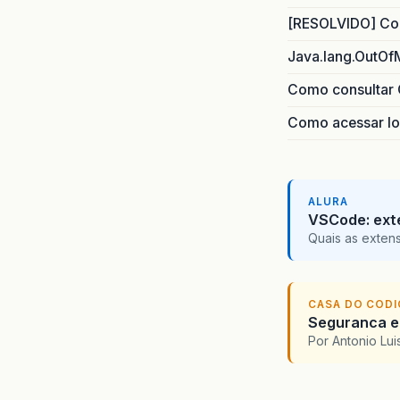
[RESOLVIDO] Com
Java.lang.OutOf
Como consultar 
Como acessar lo
ALURA
VSCode: ext
Quais as exten
CASA DO COD
Seguranca em
Por Antonio Lu