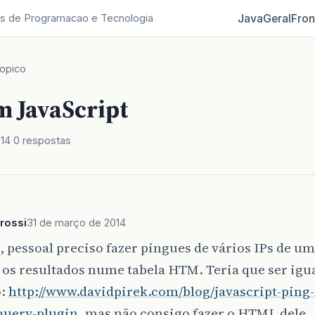
Java
Geral
Fron
s de Programacao e Tecnologia
opico
m JavaScript
014
0 respostas
rossi
31 de março de 2014
 pessoal preciso fazer pingues de vários IPs de um
os resultados nume tabela HTM. Teria que ser igua
o:
http://www.davidpirek.com/blog/javascript-ping-
query-plugin
, mas não consigo fazer o HTML dele