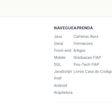
NAVEGUE
APRENDA
Java
Carreiras Alura
Geral
Formacoes
Front-end
Artigos
Mobile
Graduacao FIAP
SQL
Pos-Tech FIAP
JavaScript
Livros Casa do Codig
PHP
Android
Arquitetura