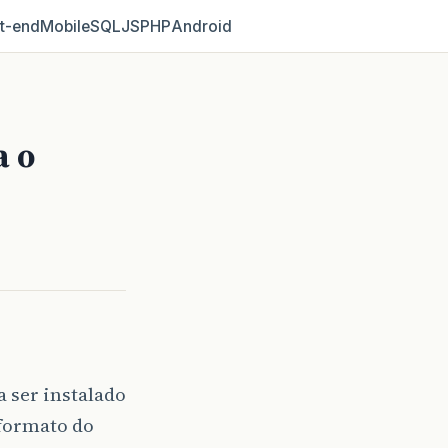
t‑end
Mobile
SQL
JS
PHP
Android
a o
 ser instalado
 formato do