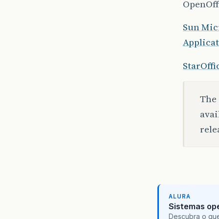
OpenOff
Sun Mic
Applicat
StarOff
The 
avai
rele
ALURA
Sistemas ope
Descubra o que