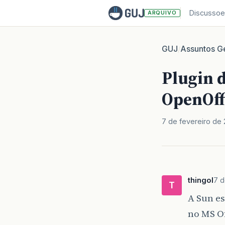
Discussoe
ARQUIVO
GUJ
Assuntos Ge
/
Plugin d
OpenOff
7 de fevereiro de
thingol
7 d
T
A Sun es
no MS Of