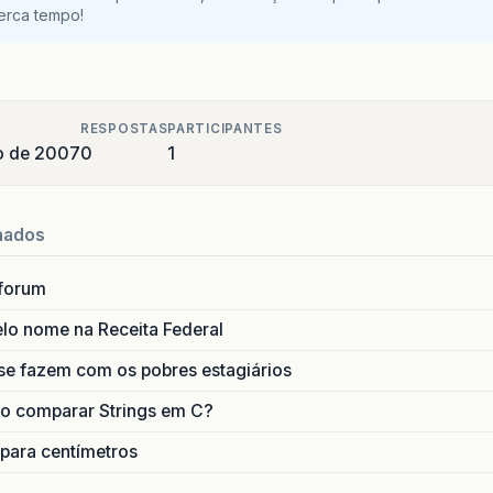
perca tempo!
RESPOSTAS
PARTICIPANTES
ro de 2007
0
1
nados
forum
lo nome na Receita Federal
se fazem com os pobres estagiários
o comparar Strings em C?
 para centímetros