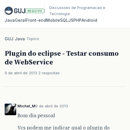
Discussoes de Programacao e
ARQUIVO
Tecnologia
Java
Geral
Front‑end
Mobile
SQL
JS
PHP
Android
GUJ
/
Java
/
Topico
Plugin do eclipse - Testar consumo
de WebService
9 de abril de 2013
2 respostas
Michel_M
9 de abril de 2013
Bom dia pessoal
Vcs podem me indicar qual o plugin do