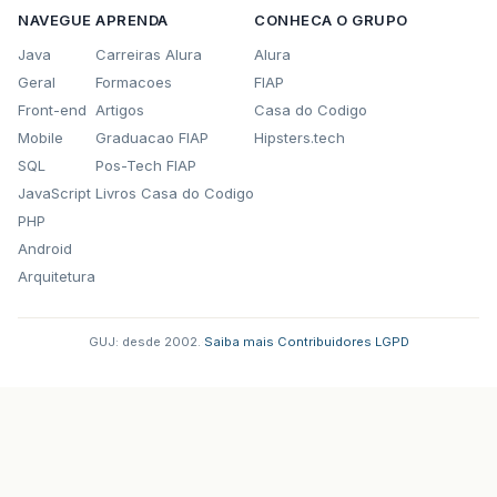
NAVEGUE
APRENDA
CONHECA O GRUPO
Java
Carreiras Alura
Alura
Geral
Formacoes
FIAP
Front-end
Artigos
Casa do Codigo
Mobile
Graduacao FIAP
Hipsters.tech
SQL
Pos-Tech FIAP
JavaScript
Livros Casa do Codigo
PHP
Android
Arquitetura
GUJ: desde 2002.
·
Saiba mais
·
Contribuidores
·
LGPD