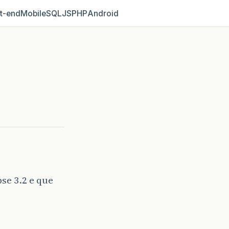
t‑end
Mobile
SQL
JS
PHP
Android
se 3.2 e que