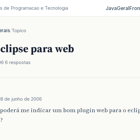
Java
Geral
Fron
s de Programacao e Tecnologia
rais
/
Topico
eclipse para web
06
6 respostas
18 de junho de 2006
poderá me indicar um bom plugin web para o eclip
e?