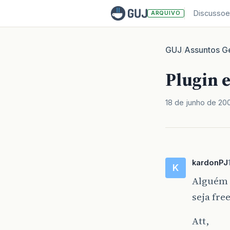
Discussoe
ARQUIVO
GUJ
Assuntos Ge
/
Plugin 
18 de junho de 20
kardonPJ
K
Alguém 
seja fre
Att,