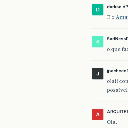
darkseid
D
E o
Amat
SadNess
S
o que fa
jpacheco
J
ola!! co
possivel
ARQUITE
A
Olá.