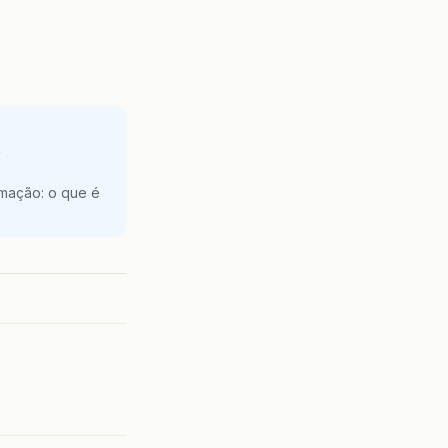
e
amação: o que é