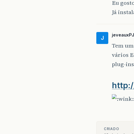
Eu gosto
Já insta
jeveauxP
J
Tem um n
vários E
plug-ins
http:
CRIADO