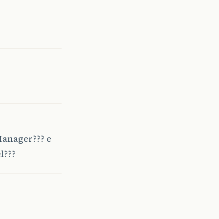
 Manager??? e
l???