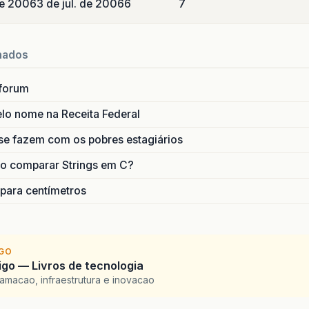
de 2006
3 de jul. de 2006
6
7
nados
forum
lo nome na Receita Federal
se fazem com os pobres estagiários
o comparar Strings em C?
 para centímetros
IGO
go — Livros de tecnologia
amacao, infraestrutura e inovacao