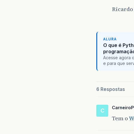
Ricardo
ALURA
O que é Pyth
programaçã
Acesse agora o
e para que serv
6 Respostas
CarneiroP
C
Tem o
W