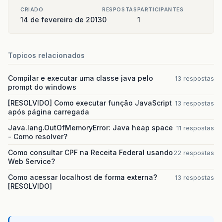
CRIADO
RESPOSTAS
PARTICIPANTES
14 de fevereiro de 2013
0
1
Topicos relacionados
Compilar e executar uma classe java pelo
13 respostas
prompt do windows
[RESOLVIDO] Como executar função JavaScript
13 respostas
após página carregada
Java.lang.OutOfMemoryError: Java heap space
11 respostas
- Como resolver?
Como consultar CPF na Receita Federal usando
22 respostas
Web Service?
Como acessar localhost de forma externa?
13 respostas
[RESOLVIDO]