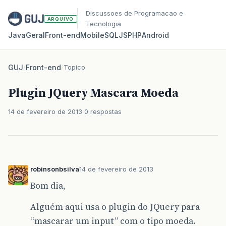
Discussoes de Programacao e
ARQUIVO
Tecnologia
Java
Geral
Front‑end
Mobile
SQL
JS
PHP
Android
GUJ
/
Front-end
/
Topico
Plugin JQuery Mascara Moeda
14 de fevereiro de 2013
0 respostas
robinsonbsilva
14 de fevereiro de 2013
Bom dia,
Alguém aqui usa o plugin do JQuery para
“mascarar um input” com o tipo moeda.