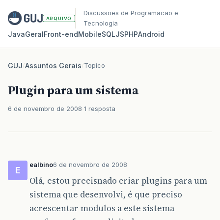
Discussoes de Programacao e
ARQUIVO
Tecnologia
Java
Geral
Front‑end
Mobile
SQL
JS
PHP
Android
GUJ
/
Assuntos Gerais
/
Topico
Plugin para um sistema
6 de novembro de 2008
1 resposta
ealbino
6 de novembro de 2008
E
Olá, estou precisnado criar plugins para um
sistema que desenvolvi, é que preciso
acrescentar modulos a este sistema