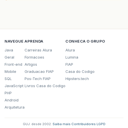
NAVEGUE
APRENDA
CONHECA O GRUPO
Java
Carreiras Alura
Alura
Geral
Formacoes
Lumina
Front-end
Artigos
FIAP
Mobile
Graduacao FIAP
Casa do Codigo
SQL
Pos-Tech FIAP
Hipsters.tech
JavaScript
Livros Casa do Codigo
PHP
Android
Arquitetura
GUJ: desde 2002.
·
Saiba mais
·
Contribuidores
·
LGPD