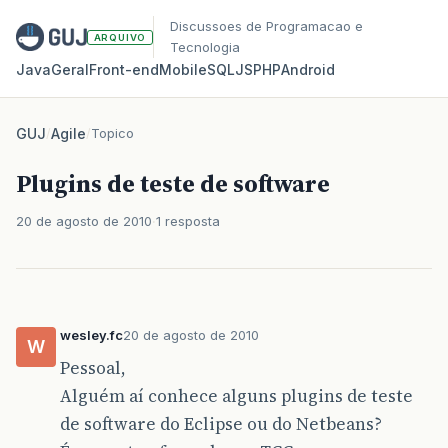
Discussoes de Programacao e
ARQUIVO
Tecnologia
Java
Geral
Front‑end
Mobile
SQL
JS
PHP
Android
GUJ
/
Agile
/
Topico
Plugins de teste de software
20 de agosto de 2010
1 resposta
wesley.fc
20 de agosto de 2010
W
Pessoal,
Alguém aí conhece alguns plugins de teste
de software do Eclipse ou do Netbeans?