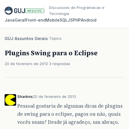
Discussoes de Programacao e
ARQUIVO
Tecnologia
Java
Geral
Front‑end
Mobile
SQL
JS
PHP
Android
GUJ
/
Assuntos Gerais
/
Topico
Plugins Swing para o Eclipse
20 de fevereiro de 2013
3 respostas
Sharkns
20 de fevereiro de 2013
Pessoal gostaria de algumas dicas de plugins
de swing para o eclipse, pagos ou não, quais
vocês usam? Desde já agradeço, um abraço.