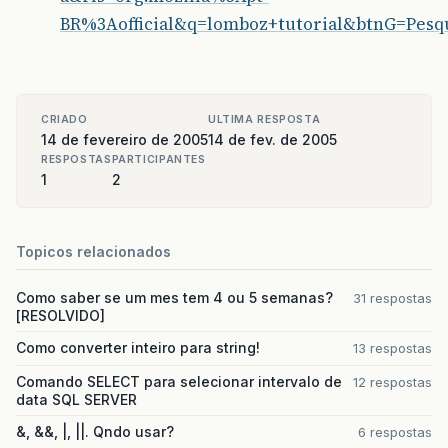
BR%3Aofficial&q=lomboz+tutorial&btnG=Pesq
CRIADO
ULTIMA RESPOSTA
14 de fevereiro de 2005
14 de fev. de 2005
RESPOSTAS
PARTICIPANTES
1
2
Topicos relacionados
Como saber se um mes tem 4 ou 5 semanas?
31 respostas
[RESOLVIDO]
Como converter inteiro para string!
13 respostas
Comando SELECT para selecionar intervalo de
12 respostas
data SQL SERVER
&, &&, |, ||. Qndo usar?
6 respostas