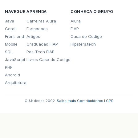
NAVEGUE
APRENDA
CONHECA O GRUPO
Java
Carreiras Alura
Alura
Geral
Formacoes
FIAP
Front-end
Artigos
Casa do Codigo
Mobile
Graduacao FIAP
Hipsters.tech
SQL
Pos-Tech FIAP
JavaScript
Livros Casa do Codigo
PHP
Android
Arquitetura
GUJ: desde 2002.
·
Saiba mais
·
Contribuidores
·
LGPD