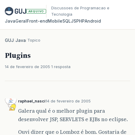
Discussoes de Programacao e
ARQUIVO
Tecnologia
Java
Geral
Front‑end
Mobile
SQL
JS
PHP
Android
GUJ
/
Java
/
Topico
Plugins
14 de fevereiro de 2005
1 resposta
raphael_nasci
14 de fevereiro de 2005
Galera qual é o melhor plugin para
desenvolver JSP, SERVLETS e EJBs no eclipse.
Ouvi dizer que o Lomboz é bom. Gostaria de