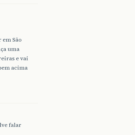
r em São
faça uma
eiras e vai
 bem acima
lve falar