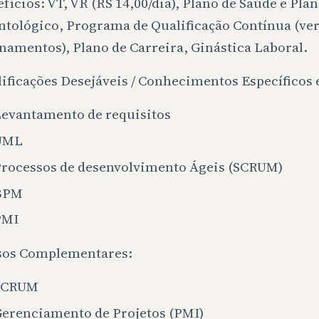
fícios: VT, VR (RS 14,00/dia), Plano de Saúde e Pla
tológico, Programa de Qualificação Contínua (ve
namentos), Plano de Carreira, Ginástica Laboral.
ificações Desejáveis / Conhecimentos Específicos
evantamento de requisitos
UML
rocessos de desenvolvimento Ágeis (SCRUM)
BPM
PMI
sos Complementares:
SCRUM
erenciamento de Projetos (PMI)