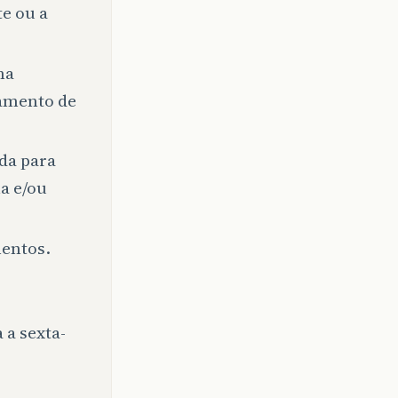
e ou a
ma
tamento de
da para
a e/ou
entos.
 a sexta-