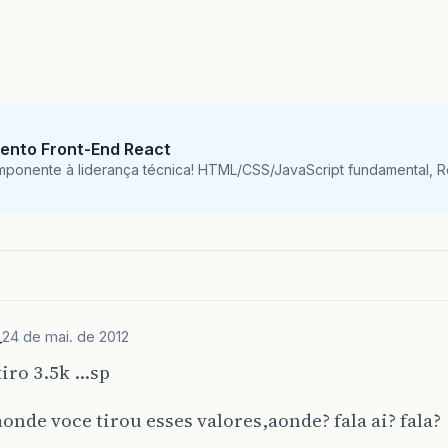
ento Front-End React
mponente à liderança técnica! HTML/CSS/JavaScript fundamental, 
_
24 de mai. de 2012
 tiro 3.5k …sp
aonde voce tirou esses valores,aonde? fala ai? fala?