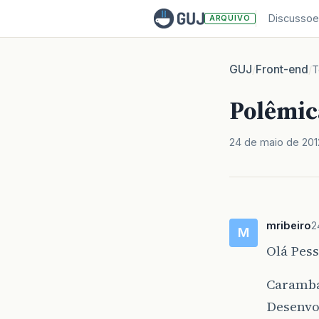
Discussoe
ARQUIVO
GUJ
Front-end
/
/
T
Polêmica
24 de maio de 201
mribeiro
2
M
Olá Pess
Caramba
Desenvo