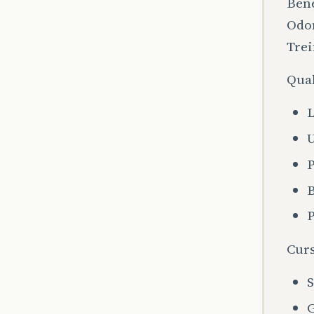
Bene
Odon
Trei
Qual
L
P
Cur
G