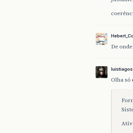
coerênci
Hebert_C
De onde
luistiagos
Olha só
Form
Sist
Ativ