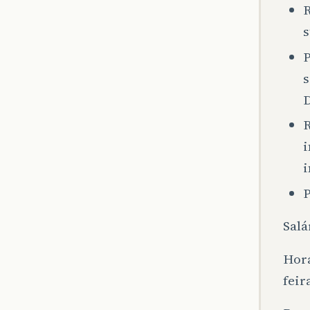
R
s
P
s
D
R
i
i
P
Salá
Horá
feir