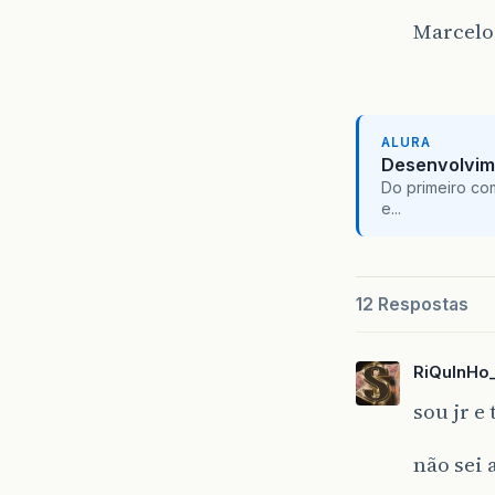
Marcelo
ALURA
Desenvolvim
Do primeiro co
e...
12 Respostas
RiQuInHo
sou jr e
não sei 