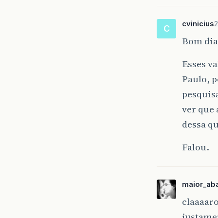
cvinicius
2
C
Bom dia
Esses v
Paulo, p
pesquisa
ver que
dessa qu
Falou.
maior_ab
claaaaro
justame