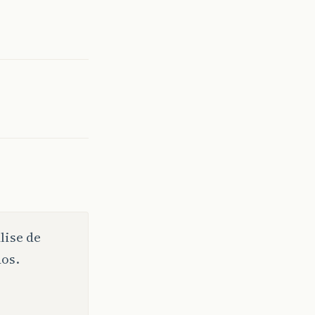
lise de
os.