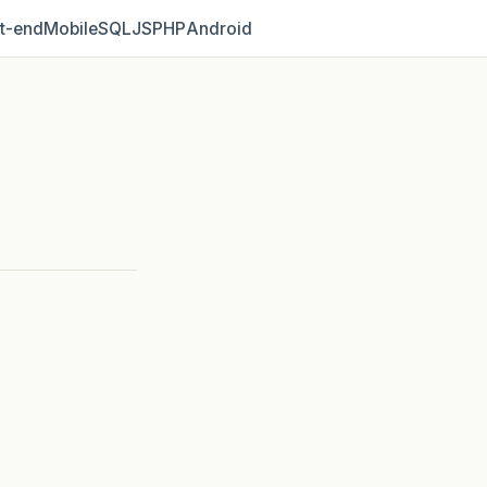
t‑end
Mobile
SQL
JS
PHP
Android