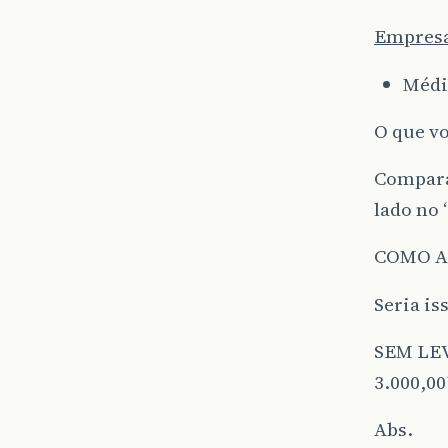
Empresa
Média
O que vo
Comparad
lado no 
COMO A
Seria i
SEM LE
3.000,00
Abs.