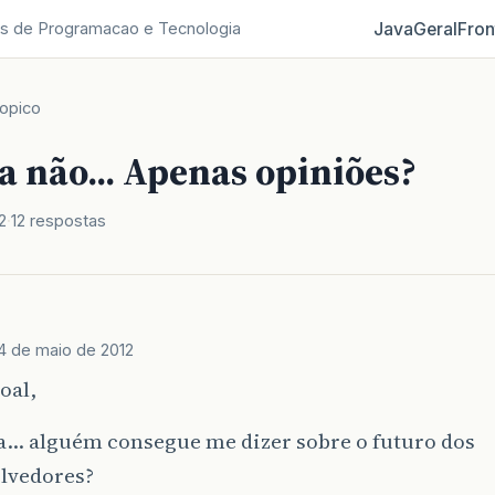
Java
Geral
Fron
s de Programacao e Tecnologia
opico
 não... Apenas opiniões?
2
12 respostas
4 de maio de 2012
oal,
… alguém consegue me dizer sobre o futuro dos
lvedores?