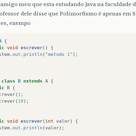
amigo meu que esta estudando Java na faculdade 
ofessor dele disse que Polimorfismo é apenas em 
ses, exempo
A
{
ic
void
escrever
()
{
stem
.
out
.
println
(
"metodo 1"
);
class
B
extends
A
{
ic
B
{
crever
();
crever
(
10
);
ic
void
escrever
(
int
valor
)
{
stem
.
out
.
println
(
valor
);