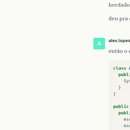
herdados
deu pra
alex.lope
A
então o 
class
publ
Sy
}
}
public
publ
es
es