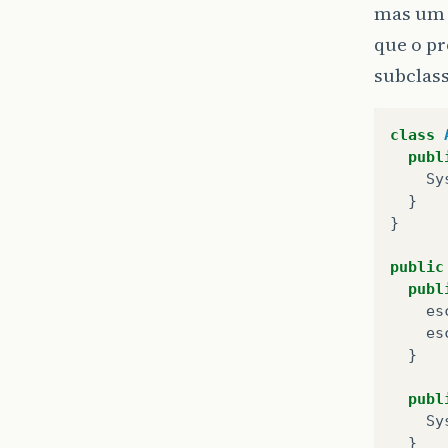
mas um 
que o pr
subclas
class
publ
Sy
}
}
public
publ
es
es
}
publ
Sy
}