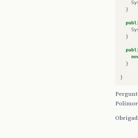
Sy
}
publ
Sy
}
publ
ne
}
}
Pergunt
Polimor
Obrigad