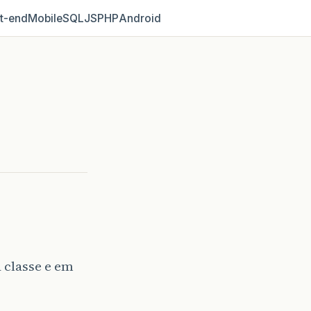
t‑end
Mobile
SQL
JS
PHP
Android
 classe e em