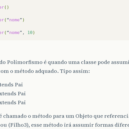
er
()
er
(
“
nome
”
)
er
(
“
nome
”,
10
)
 do Polimorfismo é quando uma classe pode assumi
com o método adquado. Tipo assim:
tends Pai
xtends Pai
xtends Pai
é chamado o método para um Objeto que referencia
 ou (Filho3), esse método irá assumir formas dife