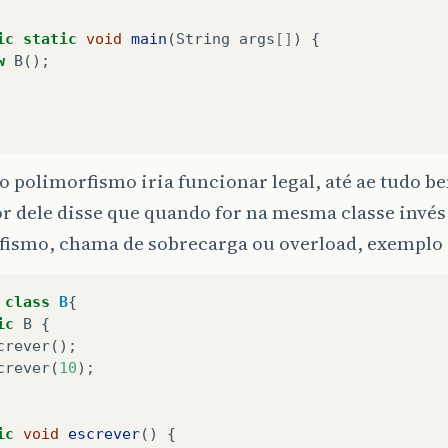
ic
static
void
main
(
String
args
[]
)
{
w
B
();
o polimorfismo iria funcionar legal, até ae tudo 
r dele disse que quando for na mesma classe invé
fismo, chama de sobrecarga ou overload, exemplo
class
B
{
ic
B
{
crever
();
crever
(
10
);
ic
void
escrever
()
{