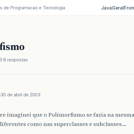
Java
Geral
Fron
s de Programacao e Tecnologia
fismo
3
8 respostas
s
30 de abril de 2003
re imaginei que o Polimorfismo se fazia na mesma
diferentes como nas superclasses e subclasses…