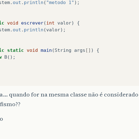
stem
.
out
.
println
(
"metodo 1"
);
ic
void
escrever
(
int
valor
)
{
stem
.
out
.
println
(
valor
);
ic
static
void
main
(
String
args
[]
)
{
w
B
();
a… quando for na mesma classe não é considerado
fismo??
o