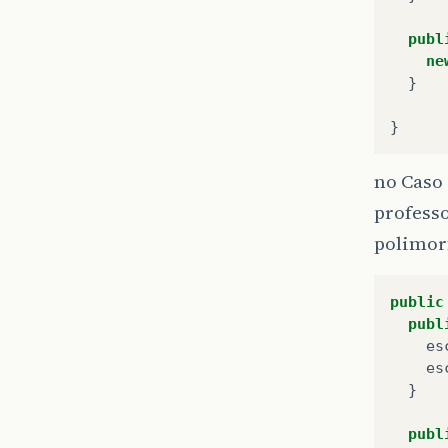
publ
ne
}
}
no Caso 
professo
polimor
public
publ
es
es
}
publ