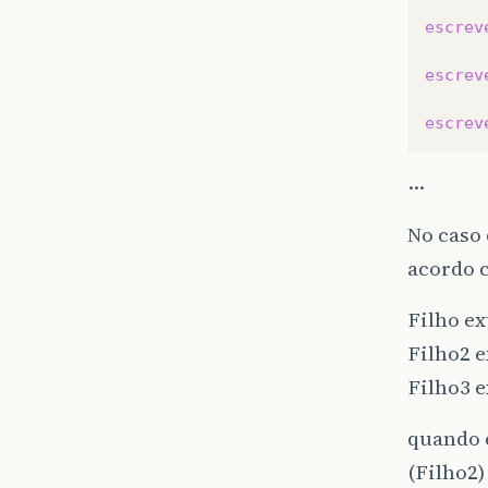
escrev
escrev
escrev
…
No caso
acordo 
Filho ex
Filho2 e
Filho3 e
quando 
(Filho2)