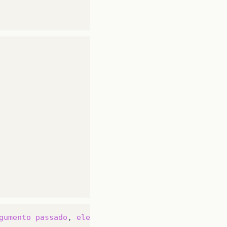
gumento
passado
,
ele
ir
á
executar
o
chamador
adequ