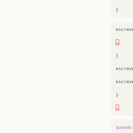
}
escrev
…
}
escrev
escrev
}
…
quando