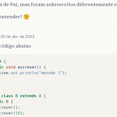
 de Pai, mas foram sobrescritos diferentemente e
 entender?
s
30 de abr. de 2003
código abaixo
A
{
ic
void
escrever
()
{
stem
.
out
.
println
(
"metodo 1"
);
class
B
extends
A
{
ic
B
{
crever
();
crever
(
10
);