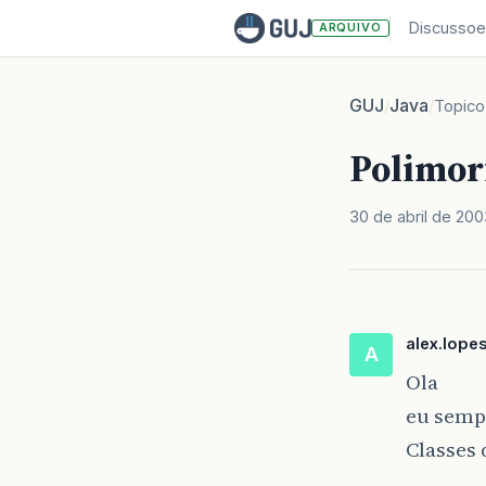
Discussoe
ARQUIVO
GUJ
Java
/
/
Topico
Polimor
30 de abril de 200
alex.lope
A
Ola
eu semp
Classes 