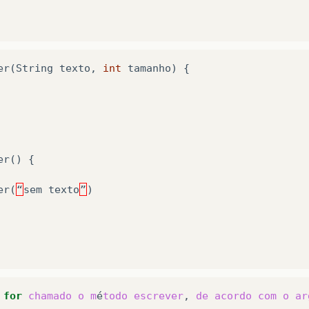
er
(
String
texto
,
int
tamanho
)
{
er
()
{
er
(
“
sem
texto
”
)
for
chamado
o
m
é
todo
escrever
,
de
acordo
com
o
ar