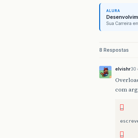
ALURA
Desenvolvim
Sua Carreira e
8 Respostas
elvishr
30 
Overloa
com arg
…
escrev
…