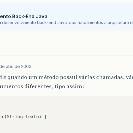
ento Back-End Java
m desenvolvimento back-end Java: dos fundamentos à arquitetura de
de abr. de 2003
d é quando um método possui várias chamadas, vár
umentos diferentes, tipo assim:
er
(
String
texto
)
{