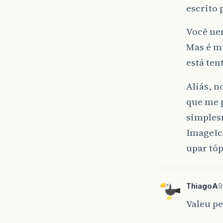
escrito
Você nem
Mas é m
está ten
Aliás, n
que me 
simplesm
ImageIco
upar tóp
ThiagoA
9
Valeu pe