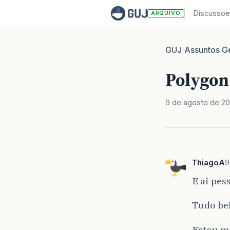
Discussoe
ARQUIVO
GUJ
Assuntos Ge
/
Polygon
9 de agosto de 20
ThiagoA
9
E ai pess
Tudo bel
Estou m