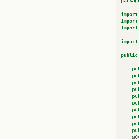
packag
import
import
import
import
public
pu
}
pu
pu
}
pu
pu
pu
pu
pu
pu
pu
@O