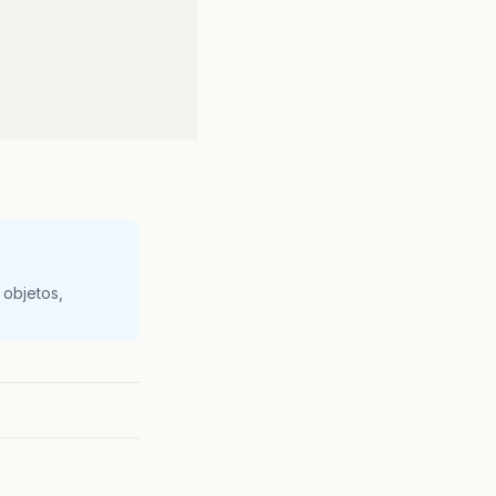
  
 esquerdo   
 objetos,
 direito         