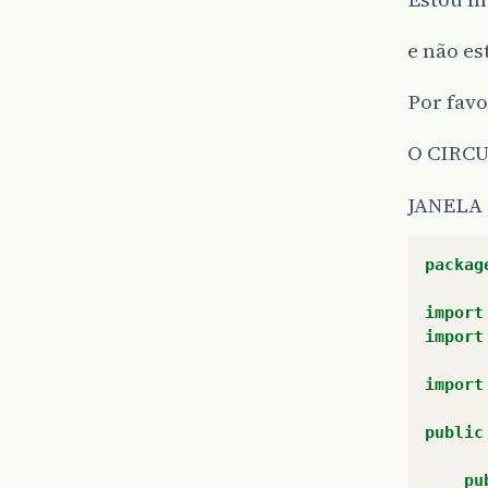
e não e
Por favo
O CIRCU
JANELA
packag
import
import
import
public
pu