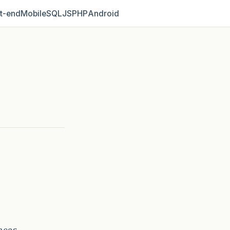
t‑end
Mobile
SQL
JS
PHP
Android
nças