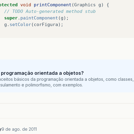
otected
void
printComponent
(
Graphics
g
)
{
// TODO Auto-generated method stub
super
.
paintComponent
(
g
);
g
.
setColor
(
corFigura
);
// Cria um polígono que será o nosso triângulo. 
desenhatri
=
new
Polygon
();
g
.
setColor
(
corFigura
);
// Adiciona o primeiro ponto, o de cima.   
desenhatri
.
addPoint
(
x1
,
y1
);
 programação orientada a objetos?
// Adiciona o segundo ponto, o do canto inferior
ceitos básicos da programação orientada a objetos, como classes,
desenhatri
.
addPoint
(
x2
,
y2
);
sulamento e polimorfismo, com exemplos.
// Adiciona o segundo ponto, o do canto inferior
desenhatri
.
addPoint
(
x3
,
y3
);
y
9 de ago. de 2011