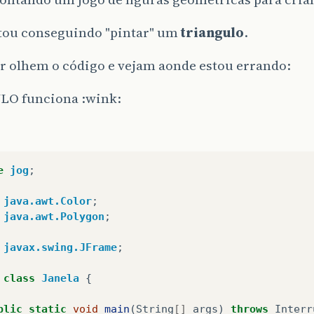
stou conseguindo "pintar" um
triangulo
.
r olhem o código e vejam aonde estou errando:
LO funciona :wink:
e
jog
;
java.awt.Color
;
java.awt.Polygon
;
javax.swing.JFrame
;
class
Janela
{
blic
static
void
main
(
String
[]
args
)
throws
Interr