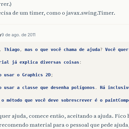
rer.)
ecisa de um timer, como o javax.swing.Timer.
y
9 de ago. de 2011
,
Thiago
,
mas
o
que
você
chama
de
ajuda
?
Você
quer
rial
já
explica
diversas
coisas
:
o
usar
o
Graphics
2D
;
o
usar
a
classe
que
desenha
polígonos
.
Há
inclusiv
o
método
que
você
deve
sobrescrever
é
o
paintComp
quer ajuda, comece então, aceitando a ajuda. Fico
recomendo material para o pessoal que pede ajuda