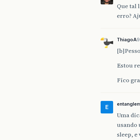
Que tal 
erro? Aj
ThiagoA
9
[b]Pesso
Estou re
Fico gra
entangle
E
Uma dic
usando u
sleep, e