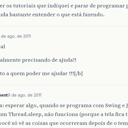
ler os tutoriais que indiquei e parar de programar 
uda bastante entender o que está fazendo.
 de ago. de 2011
al
almente precisando de ajuda!!
to a quem poder me ajudar !!![/b]
ment
9 de ago. de 2011
a: esperar algo, quando se programa com Swing e 
m Thread.sleep, não funciona (porque a tela fica 
 você só vê as coisas que ocorreram depois de o te