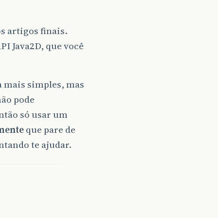
 artigos finais.
PI Java2D, que você
da mais simples, mas
não pode
então só usar um
mente
que pare de
ntando te ajudar.