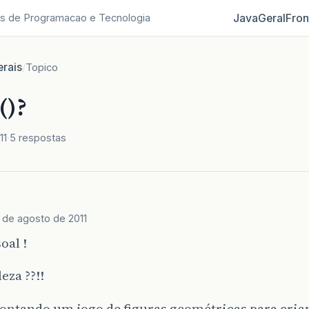
Java
Geral
Fron
s de Programacao e Tecnologia
rais
/
Topico
()?
11
5 respostas
 de agosto de 2011
oal !
eza ??!!
ontando um jogo de figuras geométricas para cria