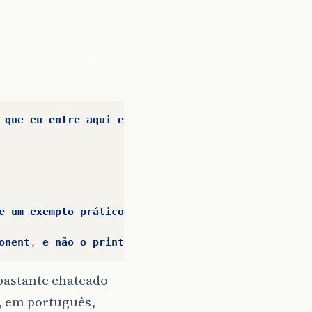
que
eu
entre
aqui
e
programe
o
software
para
você
e
um
exemplo
prático
que
desenha
o
fantasma
do
Pac
onent
,
e
não
o
printComponent
.
 bastante chateado
, em português,