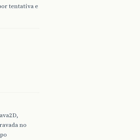
por tentativa e
Java2D,
travada no
mpo