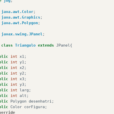
e
jog
;
Circulo
circ
=
new
Circulo
();
java.awt.Color
;
circ
.
x
=
200
;
java.awt.Graphics
;
circ
.
y
=
200
;
java.awt.Polygon
;
circ
.
alt
=
50
;
circ
.
larg
=
50
;
javax.swing.JPanel
;
circ
.
corFigura
=
Color
.
orange
;
frame
.
getContentPane
().
add
(
circ
);
class
Triangulo
extends
JPanel
{
frame
.
setVisible
(
true
);
blic
int
x1
;
blic
int
y1
;
blic
int
x2
;
blic
int
y2
;
blic
int
x3
;
blic
int
y3
;
blic
int
larg
;
blic
int
alt
;
blic
Polygon
desenhatri
;
blic
Color
corFigura
;
verride