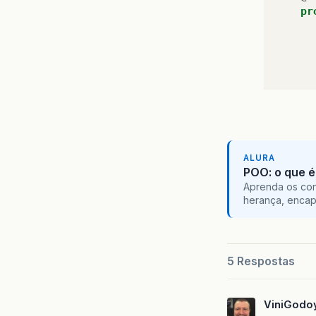
pr
ALURA
POO: o que é
Aprenda os con
herança, encap
}
5 Respostas
}
ViniGodo