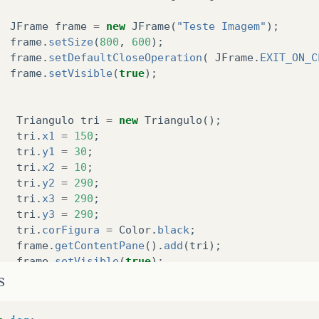
JFrame
frame
=
new
JFrame
(
"Teste Imagem"
);
frame
.
setSize
(
800
,
600
);
frame
.
setDefaultCloseOperation
(
JFrame
.
EXIT_ON_C
frame
.
setVisible
(
true
);
Triangulo
tri
=
new
Triangulo
();
tri
.
x1
=
150
;
tri
.
y1
=
30
;
tri
.
x2
=
10
;
tri
.
y2
=
290
;
tri
.
x3
=
290
;
tri
.
y3
=
290
;
tri
.
corFigura
=
Color
.
black
;
frame
.
getContentPane
().
add
(
tri
);
frame
.
setVisible
(
true
);
S
Thread
.
sleep
(
5000
);