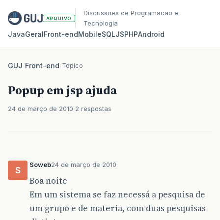
Discussoes de Programacao e
ARQUIVO
Tecnologia
Java
Geral
Front‑end
Mobile
SQL
JS
PHP
Android
GUJ
/
Front-end
/
Topico
Popup em jsp ajuda
24 de março de 2010
2 respostas
Soweb
24 de março de 2010
S
Boa noite
Em um sistema se faz necessá a pesquisa de
um grupo e de materia, com duas pesquisas