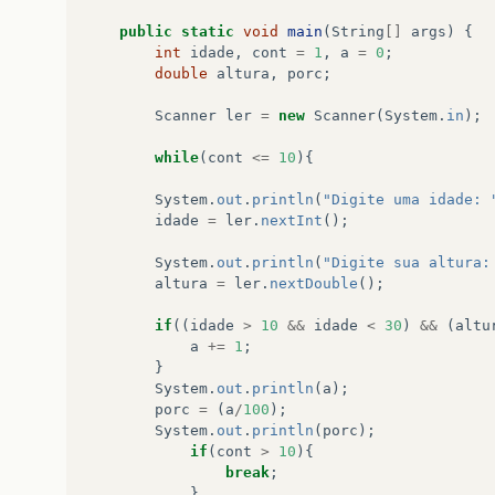
public
static
void
main
(
String
[]
args
)
{
int
idade
,
cont
=
1
,
a
=
0
;
double
altura
,
porc
;
Scanner
ler
=
new
Scanner
(
System
.
in
);
while
(
cont
<=
10
){
System
.
out
.
println
(
"Digite uma idade: 
idade
=
ler
.
nextInt
();
System
.
out
.
println
(
"Digite sua altura:
altura
=
ler
.
nextDouble
();
if
((
idade
>
10
&&
idade
<
30
)
&&
(
altu
a
+=
1
;
}
System
.
out
.
println
(
a
);
porc
=
(
a
/
100
);
System
.
out
.
println
(
porc
);
if
(
cont
>
10
){
break
;
}