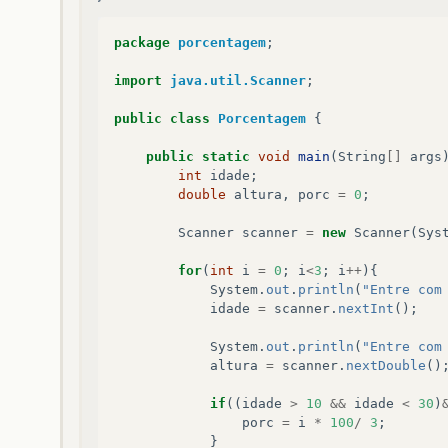
package
porcentagem
;
import
java.util.Scanner
;
public
class
Porcentagem
{
public
static
void
main
(
String
[]
args
int
idade
;
double
altura
,
porc
=
0
;
Scanner
scanner
=
new
Scanner
(
Sys
for
(
int
i
=
0
;
i
<
3
;
i
++
){
System
.
out
.
println
(
"Entre com
idade
=
scanner
.
nextInt
();
System
.
out
.
println
(
"Entre com
altura
=
scanner
.
nextDouble
()
if
((
idade
>
10
&&
idade
<
30
)
porc
=
i
*
100
/
3
;
}