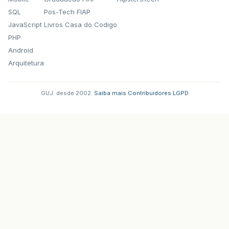
SQL
Pos-Tech FIAP
JavaScript
Livros Casa do Codigo
PHP
Android
Arquitetura
GUJ: desde 2002.
·
Saiba mais
·
Contribuidores
·
LGPD