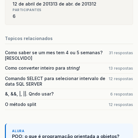
12 de abril de 2013
13 de abr. de 2013
12
PARTICIPANTES
6
Topicos relacionados
Como saber se um mes tem 4 ou 5 semanas?
31 respostas
[RESOLVIDO]
Como converter inteiro para string!
13 respostas
Comando SELECT para selecionar intervalo de
12 respostas
data SQL SERVER
&, &&, |, ||. Qndo usar?
6 respostas
O método split
12 respostas
ALURA
POO: o que é programação orientada a objetos?