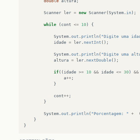
double
altura
;
Scanner
ler
=
new
Scanner
(
System
.
in
);
while
(
cont
<=
10
)
{
System
.
out
.
println
(
"Digite uma ida
idade
=
ler
.
nextInt
();
System
.
out
.
println
(
"Digite uma alt
altura
=
ler
.
nextDouble
();
if
((
idade
>=
10
&&
idade
<=
30
)
&&
a
++
;
}
cont
++
;
}
System
.
out
.
println
(
"Porcentagem: "
+
}
}