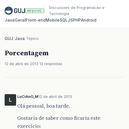
Discussoes de Programacao e
ARQUIVO
Tecnologia
Java
Geral
Front‑end
Mobile
SQL
JS
PHP
Android
GUJ
/
Java
/
Topico
Porcentagem
12 de abril de 2013
12 respostas
LuCiAnO_M
12 de abril de 2013
L
Olá pessoal, boa tarde.
Gostaria de saber como ficaria este
exercício: