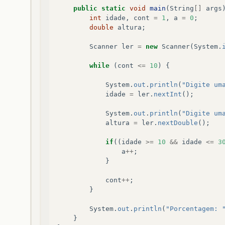
public
static
void
main
(
String
[]
args
int
idade
,
cont
=
1
,
a
=
0
;
double
altura
;
Scanner
ler
=
new
Scanner
(
System
.
while
(
cont
<=
10
)
{
System
.
out
.
println
(
"Digite um
idade
=
ler
.
nextInt
();
System
.
out
.
println
(
"Digite um
altura
=
ler
.
nextDouble
();
if
((
idade
>=
10
&&
idade
<=
3
a
++
;
}
cont
++
;
}
System
.
out
.
println
(
"Porcentagem: 
}