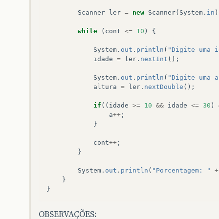
Scanner
ler
=
new
Scanner
(
System
.
in
)
while
(
cont
<=
10
)
{
System
.
out
.
println
(
"Digite uma i
idade
=
ler
.
nextInt
();
System
.
out
.
println
(
"Digite uma a
altura
=
ler
.
nextDouble
();
if
((
idade
>=
10
&&
idade
<=
30
)
a
++
;
}
cont
++
;
}
System
.
out
.
println
(
"Porcentagem: "
+
}
}
OBSERVAÇÕES: