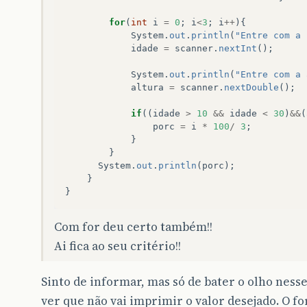
for
(
int
i
=
0
;
i
<
3
;
i
++
){
System
.
out
.
println
(
"Entre com a 
idade
=
scanner
.
nextInt
();
System
.
out
.
println
(
"Entre com a 
altura
=
scanner
.
nextDouble
();
if
((
idade
>
10
&&
idade
<
30
)
&&
(
porc
=
i
*
100
/
3
;
}
}
System
.
out
.
println
(
porc
);
}
}
Com for deu certo também!!
Ai fica ao seu critério!!
Sinto de informar, mas só de bater o olho nesse
ver que não vai imprimir o valor desejado. O fo