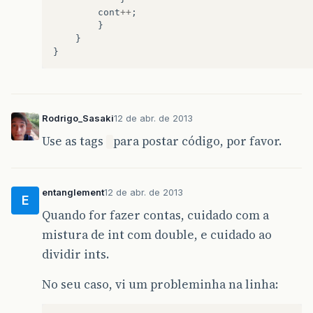
cont
++
;
}
}
}
Rodrigo_Sasaki
12 de abr. de 2013
Use as tags
para postar código, por favor.
entanglement
12 de abr. de 2013
E
Quando for fazer contas, cuidado com a
mistura de int com double, e cuidado ao
dividir ints.
No seu caso, vi um probleminha na linha: