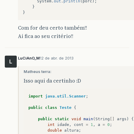
System
.
out
.
println
(
porc
);
}
}
Com for deu certo também!!
Ai fica ao seu critério!!
LuCiAnO_M
12 de abr. de 2013
L
Matheus terra:
Isso aqui da certinho :D
import
java.util.Scanner
;
public
class
Teste
{
public
static
void
main
(
String
[]
args
)
{
int
idade
,
cont
=
1
,
a
=
0
;
double
altura
;