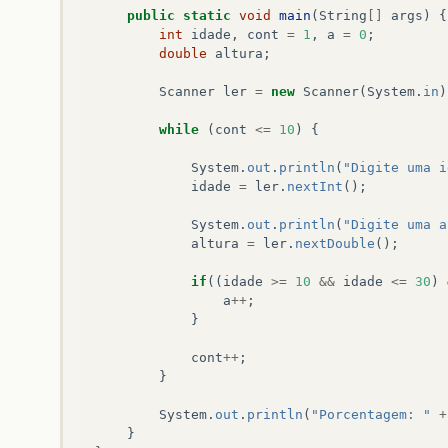
public
static
void
main
(
String
[]
args
)
{
int
idade
,
cont
=
1
,
a
=
0
;
double
altura
;
Scanner
ler
=
new
Scanner
(
System
.
in
)
while
(
cont
<=
10
)
{
System
.
out
.
println
(
"Digite uma i
idade
=
ler
.
nextInt
();
System
.
out
.
println
(
"Digite uma a
altura
=
ler
.
nextDouble
();
if
((
idade
>=
10
&&
idade
<=
30
)
a
++
;
}
cont
++
;
}
System
.
out
.
println
(
"Porcentagem: "
+
}