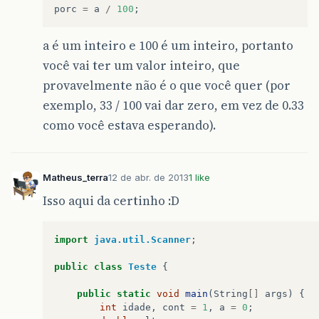
porc
=
a
/
100
;
a é um inteiro e 100 é um inteiro, portanto
você vai ter um valor inteiro, que
provavelmente não é o que você quer (por
exemplo, 33 / 100 vai dar zero, em vez de 0.33
como você estava esperando).
Matheus_terra
12 de abr. de 2013
1 like
Isso aqui da certinho :D
import
java.util.Scanner
;
public
class
Teste
{
public
static
void
main
(
String
[]
args
)
{
int
idade
,
cont
=
1
,
a
=
0
;