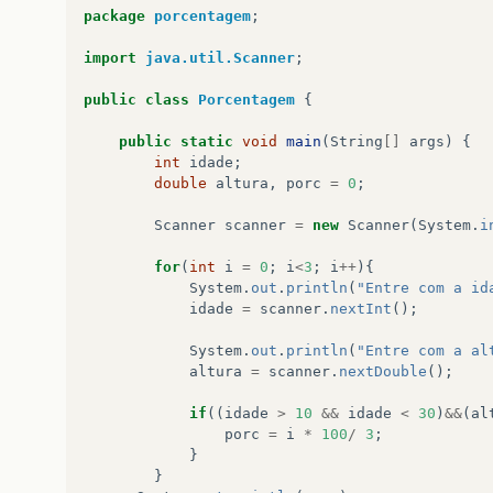
package
porcentagem
;
import
java.util.Scanner
;
public
class
Porcentagem
{
public
static
void
main
(
String
[]
args
)
{
int
idade
;
double
altura
,
porc
=
0
;
Scanner
scanner
=
new
Scanner
(
System
.
i
for
(
int
i
=
0
;
i
<
3
;
i
++
){
System
.
out
.
println
(
"Entre com a id
idade
=
scanner
.
nextInt
();
System
.
out
.
println
(
"Entre com a al
altura
=
scanner
.
nextDouble
();
if
((
idade
>
10
&&
idade
<
30
)
&&
(
al
porc
=
i
*
100
/
3
;
}
}