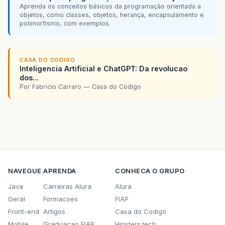
Aprenda os conceitos básicos da programação orientada a
objetos, como classes, objetos, herança, encapsulamento e
polimorfismo, com exemplos.
CASA DO CODIGO
Inteligencia Artificial e ChatGPT: Da revolucao
dos...
Por Fabricio Carraro — Casa do Codigo
NAVEGUE
APRENDA
CONHECA O GRUPO
Java
Carreiras Alura
Alura
Geral
Formacoes
FIAP
Front-end
Artigos
Casa do Codigo
Mobile
Graduacao FIAP
Hipsters.tech