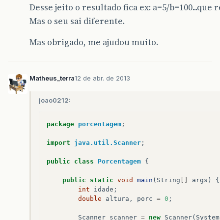
Desse jeito o resultado fica ex: a=5/b=100...que 
Mas o seu sai diferente.
Mas obrigado, me ajudou muito.
Matheus_terra
12 de abr. de 2013
joao0212:
package
porcentagem
;
import
java.util.Scanner
;
public
class
Porcentagem
{
public
static
void
main
(
String
[]
args
)
{
int
idade
;
double
altura
,
porc
=
0
;
Scanner
scanner
=
new
Scanner
(
System