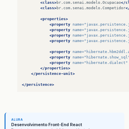
<class>
br.com.senai.modelo.Ocupacao
</c
<class>
br.com.senai.modelo.Competidor
<
<properties>
<property
name=
"javax.persistence.
<property
name=
"javax.persistence.
<property
name=
"javax.persistence.
<property
name=
"javax.persistence.
<property
name=
"hibernate.hbm2ddl.
<property
name=
"hibernate.show_sql
<property
name=
"hibernate.dialect"
</properties>
</persistence-unit>
</persistence>
ALURA
Desenvolvimento Front-End React