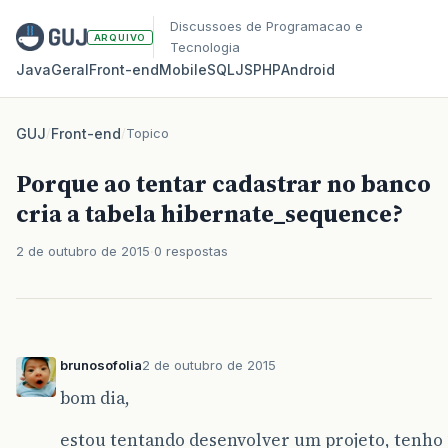
Discussoes de Programacao e
ARQUIVO
Tecnologia
Java
Geral
Front‑end
Mobile
SQL
JS
PHP
Android
GUJ
/
Front-end
/
Topico
Porque ao tentar cadastrar no banco
cria a tabela hibernate_sequence?
2 de outubro de 2015
0 respostas
brunosofolia
2 de outubro de 2015
bom dia,
estou tentando desenvolver um projeto, tenho 