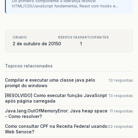
Do primeiro componente à liderança técnica!
HTML/CSS/JavaScript fundamental, React com hooks e...
CRIADO
RESPOSTAS
PARTICIPANTES
2 de outubro de 2015
0
1
Topicos relacionados
Compilar e executar uma classe java pelo
13 respostas
prompt do windows
[RESOLVIDO] Como executar função JavaScript
13 respostas
após página carregada
Java.lang.OutOfMemoryError: Java heap space
11 respostas
- Como resolver?
Como consultar CPF na Receita Federal usando
22 respostas
Web Service?