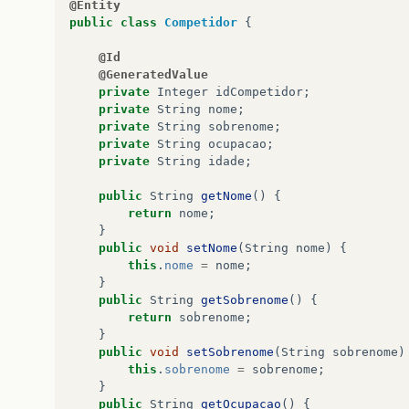
@Entity
public
class
Competidor
{
@Id
@GeneratedValue
private
Integer
idCompetidor
;
private
String
nome
;
private
String
sobrenome
;
private
String
ocupacao
;
private
String
idade
;
public
String
getNome
()
{
return
nome
;
}
public
void
setNome
(
String
nome
)
{
this
.
nome
=
nome
;
}
public
String
getSobrenome
()
{
return
sobrenome
;
}
public
void
setSobrenome
(
String
sobrenome
)
this
.
sobrenome
=
sobrenome
;
}
public
String
getOcupacao
()
{