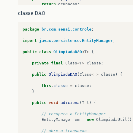
return
ocupacao
;
}
classe DAO
public
void
setOcupacao
(
String
ocupacao
)
{
this
.
ocupacao
=
ocupacao
;
}
package
br.com.senai.controle
;
public
String
getMembro
()
{
return
membro
;
import
javax.persistence.EntityManager
;
}
public
void
setMembro
(
String
membro
)
{
public
class
OlimpiadaDAO
<
T
>
{
this
.
membro
=
membro
;
}
private
final
Class
<
T
>
classe
;
private
String
membro
;
public
OlimpiadaDAO
(
Class
<
T
>
classe
)
{
public
Integer
getIdCompetidor
()
{
return
idCompetidor
;
this
.
classe
=
classe
;
}
}
public
void
setIdCompetidor
(
Integer
idComp
this
.
idCompetidor
=
idCompetidor
;
public
void
adiciona
(
T
t
)
{
}
public
String
getIdade
()
{
// recupera o EntityManager
return
idade
;
EntityManager
em
=
new
OlimpiadaUtil
()
}
public
void
setIdade
(
String
idade
)
{
// abre a transacao