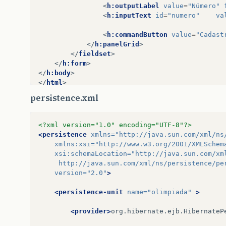
<
h:outputLabel
value
=
"Número"
<
h:inputText
id
=
"numero"
va
<
h:commandButton
value
=
"Cadast
</
h:panelGrid
>
</
fieldset
>
</
h:form
>
</
h:body
>
</
html
>
persistence.xml
<?xml version="1.0" encoding="UTF-8"?>
<persistence
xmlns=
"http://java.sun.com/xml/ns
xmlns:xsi=
"http://www.w3.org/2001/XMLSchem
xsi:schemaLocation=
"http://java.sun.com/xm
	 http://java.sun.com/xml/ns/persistence/pe
version=
"2.0"
>
<persistence-unit
name=
"olimpiada"
>
<provider>
org.hibernate.ejb.HibernateP