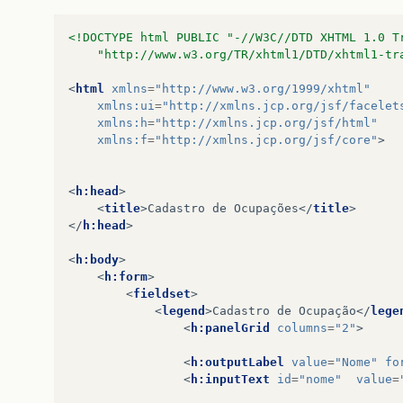
<!DOCTYPE html PUBLIC "-//W3C//DTD XHTML 1.0 T
    "http://www.w3.org/TR/xhtml1/DTD/xhtml1-tr
<
html
xmlns
=
"http://www.w3.org/1999/xhtml"
xmlns:ui
=
"http://xmlns.jcp.org/jsf/facelet
xmlns:h
=
"http://xmlns.jcp.org/jsf/html"
xmlns:f
=
"http://xmlns.jcp.org/jsf/core"
>
<
h:head
>
<
title
>
Cadastro de Ocupações
</
title
>
</
h:head
>
<
h:body
>
<
h:form
>
<
fieldset
>
<
legend
>
Cadastro de Ocupação
</
lege
<
h:panelGrid
columns
=
"2"
>
<
h:outputLabel
value
=
"Nome"
fo
<
h:inputText
id
=
"nome"
value
=