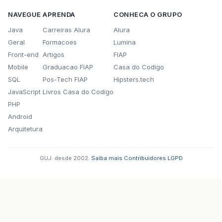
NAVEGUE
APRENDA
CONHECA O GRUPO
Java
Carreiras Alura
Alura
Geral
Formacoes
Lumina
Front-end
Artigos
FIAP
Mobile
Graduacao FIAP
Casa do Codigo
SQL
Pos-Tech FIAP
Hipsters.tech
JavaScript
Livros Casa do Codigo
PHP
Android
Arquitetura
GUJ: desde 2002.
·
Saiba mais
·
Contribuidores
·
LGPD