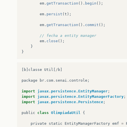
this
.
idade
=
idade
;
em
.
getTransaction
().
begin
();
}
}
em
.
persist
(
t
);
em
.
getTransaction
().
commit
();
// fecha a entity manager
em
.
close
();
}
}
[
b
]
classe
Util
[
/
b
]
package
br
.
com
.
senai
.
controle
;
import
javax.persistence.EntityManager
;
import
javax.persistence.EntityManagerFactory
;
import
javax.persistence.Persistence
;
public
class
OlimpiadaUtil
{
private
static
EntityManagerFactory
emf
=