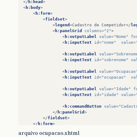
</
h:head
>
<
h:body
>
<
h:form
>
<
fieldset
>
<
legend
>
Cadastro de Competidor
</
le
<
h:panelGrid
columns
=
"2"
>
<
h:outputLabel
value
=
"Nome"
fo
<
h:inputText
id
=
"nome"
value
=
<
h:outputLabel
value
=
"Sobrenom
<
h:inputText
id
=
"sobrenome"
va
<
h:outputLabel
value
=
"Ocupacao
<
h:inputText
id
=
"ocupacao"
va
<
h:outputLabel
value
=
"Idade"
f
<
h:inputText
id
=
"idade"
value
=
<
h:commandButton
value
=
"Cadast
</
h:panelGrid
>
</
fieldset
>
</
h:form
>
</
h:body
>
arquivo ocupacao.xhtml
</
html
>