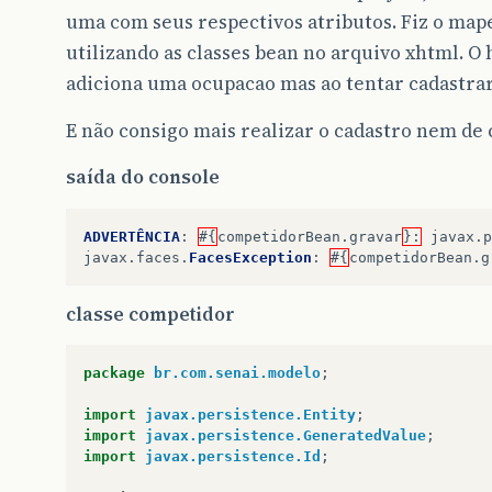
uma com seus respectivos atributos. Fiz o ma
utilizando as classes bean no arquivo xhtml. O 
adiciona uma ocupacao mas ao tentar cadastra
E não consigo mais realizar o cadastro nem d
saída do console
ADVERTÊNCIA
:
#{
competidorBean
.
gravar
}:
javax
.
p
javax
.
faces
.
FacesException
:
#{
competidorBean
.
g
classe competidor
package
br.com.senai.modelo
;
import
javax.persistence.Entity
;
import
javax.persistence.GeneratedValue
;
import
javax.persistence.Id
;