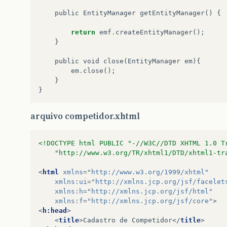
public
EntityManager
getEntityManager
()
{
return
emf
.
createEntityManager
();
}
public
void
close
(
EntityManager
em
){
em
.
close
();
}
}
arquivo competidor.xhtml
<!DOCTYPE html PUBLIC "-//W3C//DTD XHTML 1.0 T
    "http://www.w3.org/TR/xhtml1/DTD/xhtml1-tr
<
html
xmlns
=
"http://www.w3.org/1999/xhtml"
xmlns:ui
=
"http://xmlns.jcp.org/jsf/facelet
xmlns:h
=
"http://xmlns.jcp.org/jsf/html"
xmlns:f
=
"http://xmlns.jcp.org/jsf/core"
>
<
h:head
>
<
title
>
Cadastro de Competidor
</
title
>