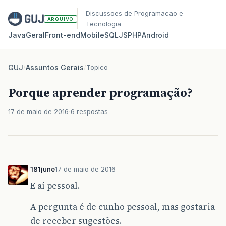
Discussoes de Programacao e
ARQUIVO
Tecnologia
Java
Geral
Front‑end
Mobile
SQL
JS
PHP
Android
GUJ
/
Assuntos Gerais
/
Topico
Porque aprender programação?
17 de maio de 2016
6 respostas
181june
17 de maio de 2016
E aí pessoal.
A pergunta é de cunho pessoal, mas gostaria
de receber sugestões.