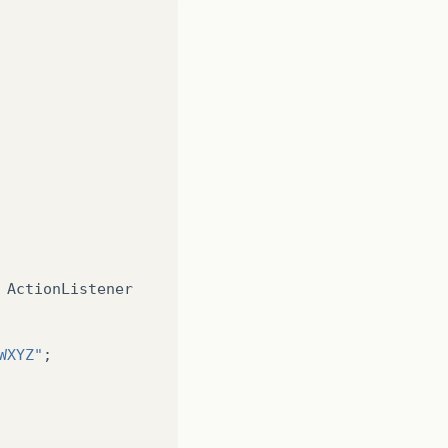
ActionListener
WXYZ"
;