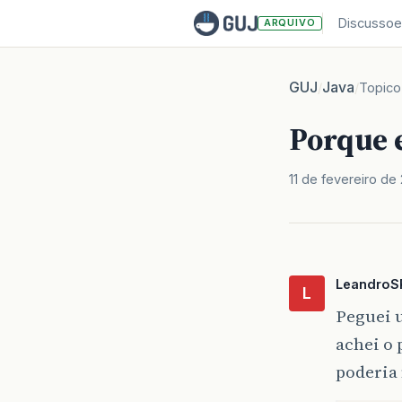
Discussoe
ARQUIVO
GUJ
Java
/
/
Topico
Porque e
11 de fevereiro de
LeandroS
L
Peguei u
achei o 
poderia 