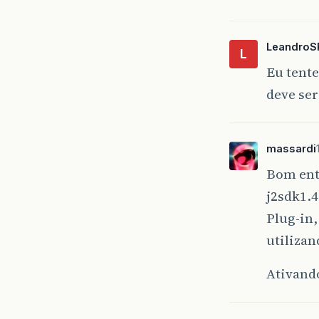
pu
{
LeandroS
L
Eu tente
deve ser
massardi
}
/
Bom entã
j2sdk1.4
Plug-in,
pr
utiliza
{
}
/
Ativand
pr