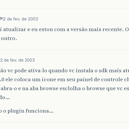
blic
void
start
()
//se a thread for retomada notificar
if
(
!
suspended
[
i
]
)
P
12 de fev. de 2003
notifyAll
();
//Criar threads
i atualizar e eu estou com a versão mais recente. 
for
(
int
i
=
0
;
i
<
threads
.
length
;
i
++
){
return
;
 outro.
}
//Cria thread atribuindo um objeto da classe
threads
[
i
]
=
new
Thread
(
new
RunnableObj
(),
"
}
//Fim do laço
12 de fev. de 2003
//Inicia thread
/Fim do método actionPerformed
o vc pode ativa-lo quando vc instala o sdk mais a
threads
[
i
]
.
start
();
.0 ele coloca um icone em seu painel de controle 
}
 abra-o e na aba browse esclolha o browse que vc e
ivate
class
RunnableObj
implements
Runnable
ndo…
//Dim do método start
o o plugin funciona…
public
void
run
()
{
final
Thread
CURRENT_THREAD
=
Thread
.
current
ivate
int
getIndex
(
Thread
currentThread
)
final
int
INDEX
=
getIndex
(
CURRENT_THREAD
);