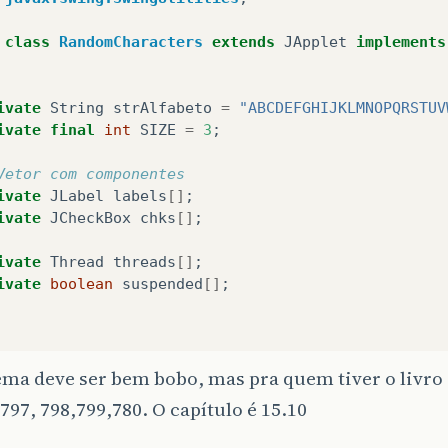
}
class
RandomCharacters
extends
JApplet
implements
//Dim do método start
ivate
String
strAlfabeto
=
"ABCDEFGHIJKLMNOPQRSTUV
ivate
final
int
SIZE
=
3
;
Vetor com componentes
ivate
int
getIndex
(
Thread
currentThread
)
ivate
JLabel
labels
[]
;
ivate
JCheckBox
chks
[]
;
//Procura no array de threads a posição da threa
ivate
Thread
threads
[]
;
for
(
int
i
=
0
;
i
<
threads
.
length
;
i
++
)
ivate
boolean
suspended
[]
;
//Caso encontre a thread retorna o índice do
if
(
threads
[
i
]
==
currentThread
)
return
i
;
blic
void
init
()
ma deve ser bem bobo, mas pra quem tiver o livro
797, 798,799,780. O capítulo é 15.10
//define arrays com componentes
//Caso não encontre retornar -1
labels
=
new
JLabel
[
SIZE
]
;
return
-
1
;