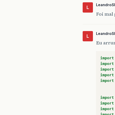
LeandroS
L
Foi mal 
LeandroS
L
Eu arru
}
/
import
import
pu
import
{
import
import
import
import
import
import