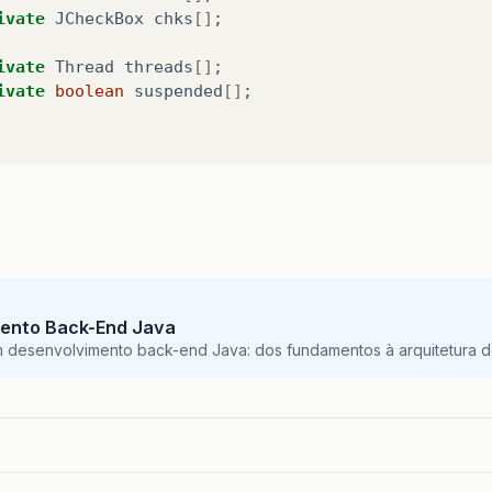
ivate
JCheckBox
chks
[]
;
ivate
Thread
threads
[]
;
ivate
boolean
suspended
[]
;
blic
void
init
()
//define arrays com componentes
labels
=
new
JLabel
[
SIZE
]
;
chks
=
new
JCheckBox
[
SIZE
]
;
threads
=
new
Thread
[
SIZE
]
;
ento Back-End Java
suspended
=
new
boolean
[
SIZE
]
;
m desenvolvimento back-end Java: dos fundamentos à arquitetura de
//define layout
getContentPane
().
setLayout
(
new
GridLayout
(
SIZE
,
2
for
(
int
i
=
0
;
i
<
SIZE
;
i
++
){