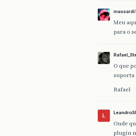
}
massardi
Meu aqu
para o s
pu
{
Rafael_Ste
O que po
}
suporta 
pu
Rafael
{
LeandroS
L
Onde que
}
/
plugin m