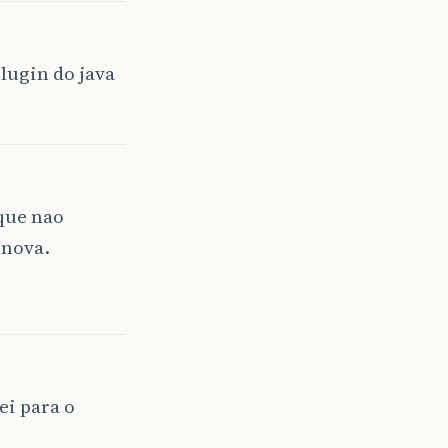
lugin do java
,
5
,
5
));
//cria componentes, adiciona no painel de conteudo, registra tratador de evento		
 que nao
 nova.
t
evento
)
ei para o
Color
.
green
:
Color
.
red
);