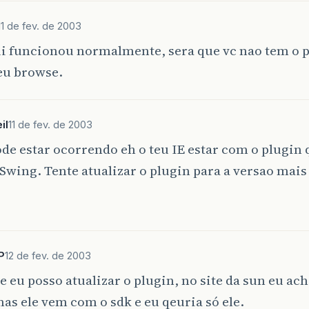
chks
=
new
JCheckBox
[
SIZE
]
;
threads
=
new
Thread
[
SIZE
]
;
11 de fev. de 2003
suspended
=
new
boolean
[
SIZE
]
;
i funcionou normalmente, sera que vc nao tem o p
eu browse.
//define layout
blic
synchronized
void
stop
()
getContentPane
().
setLayout
(
new
GridLayout
(
SIZE
,
2
for
(
int
i
=
0
;
i
<
threads
.
length
;
i
++
)
threads
[
i
]
=
null
;
il
11 de fev. de 2003
for
(
int
i
=
0
;
i
<
SIZE
;
i
++
){
labels
[
i
]
=
new
JLabel
();
de estar ocorrendo eh o teu IE estar com o plugin
notifyAll
();
labels
[
i
]
.
setBackground
(
Color
.
green
);
Swing. Tente atualizar o plugin para a versao mais
labels
[
i
]
.
setOpaque
(
true
);
getContentPane
().
add
(
labels
[
i
]
);
blic
synchronized
void
actionPerformed
(
ActionEven
chks
[
i
]
=
new
JCheckBox
(
"Suspended"
);
chks
[
i
]
.
addActionListener
(
this
);
getContentPane
().
add
(
chks
[
i
]
);
for
(
int
i
=
0
;
i
<
chks
.
length
;
i
++
){
}
P
12 de fev. de 2003
if
(
evento
.
getSource
()
==
chks
[
i
]
){
 eu posso atualizar o plugin, no site da sun eu ach
/Fim do método init
suspended
[
i
]
=
!
suspended
[
i
]
;
as ele vem com o sdk e eu qeuria só ele.
labels
[
i
]
.
setBackground
(
!
suspended
[
i
]
?