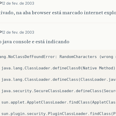
P
12 de fev. de 2003
while
(
threads
[
INDEX
]
==
CURRENT_THREAD
){
ativado, na aba browser está marcado internet expl
//Procura no array de threads a posição da threa
for
(
int
i
=
0
;
i
<
threads
.
length
;
i
++
)
try
{
Thread
.
sleep
((
int
)
(
Math
.
random
()
*
P
12 de fev. de 2003
//Caso encontre a thread retorna o índice do
if
(
threads
[
i
]
==
currentThread
)
//Determina se a thread deve ter sua
o java console e está indicando
return
i
;
//o applet como monitor
ang
.
NoClassDefFoundError
synchronized
:
RandomCharacters
(
RandomCharacters
(
.
wrong
this
)
//Caso não encontre retornar -1
return
-
1
;
java
.
lang
.
ClassLoader
while
.
(
defineClass0
suspended
[
INDEX
(
Native
]
&&
Method
thread
)
//Suspende temporariamente a
java
.
lang
.
ClassLoader
RandomCharacters
.
defineClass
(
ClassLoader
.
this
.
wait
.
jav
()
}
java
.
security
.
SecureClassLoader
.
defineClass
(
Secur
blic
synchronized
void
stop
()
}
sun
.
applet
.
AppletClassLoader
.
findClass
(
AppletClas
for
(
int
i
=
0
;
i
<
threads
.
length
;
i
++
)
threads
[
i
]
=
null
;
sun
.
plugin
.
security
.
PluginClassLoader
.
findClass
(
P