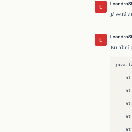
LeandroS
{
L
Já está 
LeandroS
L
Eu abri 
java
.
l
at
}
at
at
pu
{
at
at