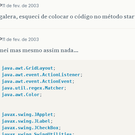
labels
[
i
]
=
new
JLabel
();
P
11 de fev. de 2003
labels
[
i
]
.
setBackground
(
Color
.
green
);
galera, esqueci de colocar o código no método star
labels
[
i
]
.
setOpaque
(
true
);
getContentPane
().
add
(
labels
[
i
]
);
chks
[
i
]
=
new
JCheckBox
(
"Suspended"
);
chks
[
i
]
.
addActionListener
(
this
);
P
11 de fev. de 2003
}
mei mas mesmo assim nada…
/Fim do método init
java.awt.GridLayout
;
java.awt.event.ActionListener
;
blic
void
start
()
java.awt.event.ActionEvent
;
java.util.regex.Matcher
;
java.awt.Color
;
//Criar threads
for
(
int
i
=
0
;
i
<
threads
.
length
;
i
++
){
javax.swing.JApplet
;
//Cria thread atribuindo um objeto da classe
javax.swing.JLabel
;
javax.swing.JCheckBox
;
//Inicia thread
javax.swing.SwingUtilities
;