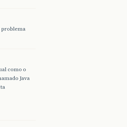
O problema
 que implementa runnable
Thread "
+
(
i
+
1
));
tual como o
chamado Java
sta
Thread
();