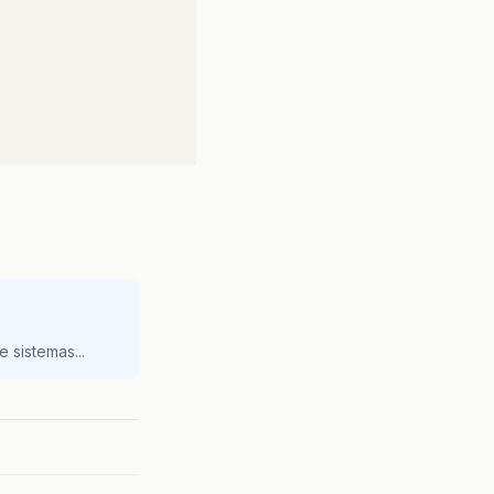
 sistemas...
,
5
,
5
));
//cria componentes, adiciona no painel de conteudo, registra tratador de evento		