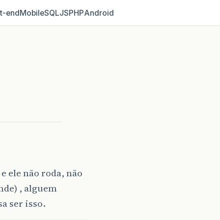
t‑end
Mobile
SQL
JS
PHP
Android
e ele não roda, não
nde) , alguem
a ser isso.