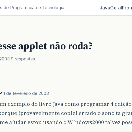
Java
Geral
Fron
s de Programacao e Tecnologia
sse applet não roda?
 2003
9 respostas
P
11 de fevereiro de 2003
m exemplo do livro Java como programar 4 edição 
porque (provavelmente copiei errado o sono ta gra
me ajudar estou usando o Windows2000 talvez poss