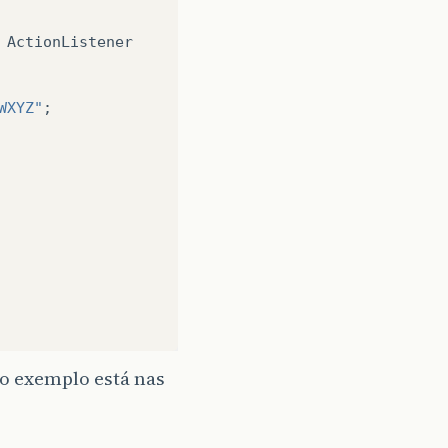
ActionListener
WXYZ"
;
d que foi passada 
 array onde ela está 
 o exemplo está nas