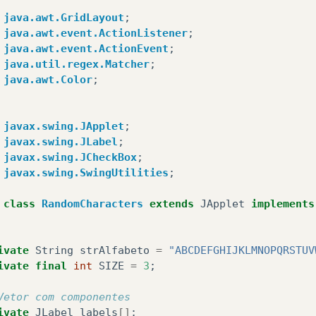
java.awt.GridLayout
;
java.awt.event.ActionListener
;
java.awt.event.ActionEvent
;
java.util.regex.Matcher
;
java.awt.Color
;
javax.swing.JApplet
;
javax.swing.JLabel
;
javax.swing.JCheckBox
;
javax.swing.SwingUtilities
;
class
RandomCharacters
extends
JApplet
implements
ivate
String
strAlfabeto
=
"ABCDEFGHIJKLMNOPQRSTUV
ivate
final
int
SIZE
=
3
;
Vetor com componentes
ivate
JLabel
labels
[]
;