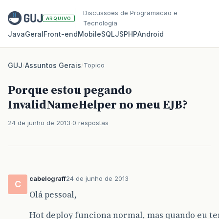
Discussoes de Programacao e
ARQUIVO
Tecnologia
Java
Geral
Front‑end
Mobile
SQL
JS
PHP
Android
GUJ
/
Assuntos Gerais
/
Topico
Porque estou pegando
InvalidNameHelper no meu EJB?
24 de junho de 2013
0 respostas
cabelograff
24 de junho de 2013
C
Olá pessoal,
Hot deploy funciona normal, mas quando eu ten