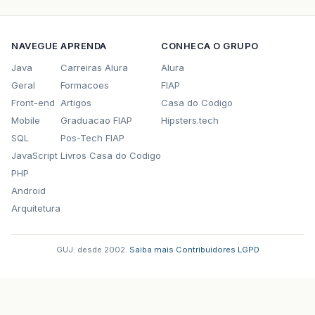
NAVEGUE
APRENDA
CONHECA O GRUPO
Java
Carreiras Alura
Alura
Geral
Formacoes
FIAP
Front-end
Artigos
Casa do Codigo
Mobile
Graduacao FIAP
Hipsters.tech
SQL
Pos-Tech FIAP
JavaScript
Livros Casa do Codigo
PHP
Android
Arquitetura
GUJ: desde 2002.
·
Saiba mais
·
Contribuidores
·
LGPD