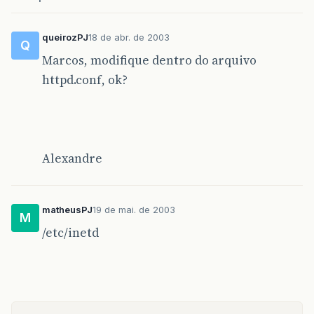
queirozPJ
18 de abr. de 2003
Q
Marcos, modifique dentro do arquivo
httpd.conf, ok?
Alexandre
matheusPJ
19 de mai. de 2003
M
/etc/inetd