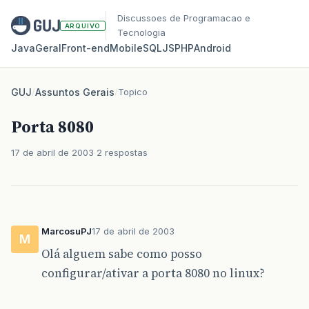
Discussoes de Programacao e
ARQUIVO
Tecnologia
Java
Geral
Front‑end
Mobile
SQL
JS
PHP
Android
GUJ
/
Assuntos Gerais
/
Topico
Porta 8080
17 de abril de 2003
2 respostas
MarcosuPJ
17 de abril de 2003
M
Olá alguem sabe como posso
configurar/ativar a porta 8080 no linux?