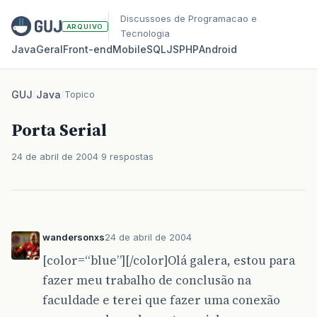
Discussoes de Programacao e
ARQUIVO
Tecnologia
Java
Geral
Front‑end
Mobile
SQL
JS
PHP
Android
GUJ
/
Java
/
Topico
Porta Serial
24 de abril de 2004
9 respostas
wandersonxs
24 de abril de 2004
[color=“blue”][/color]Olá galera, estou para
fazer meu trabalho de conclusão na
faculdade e terei que fazer uma conexão