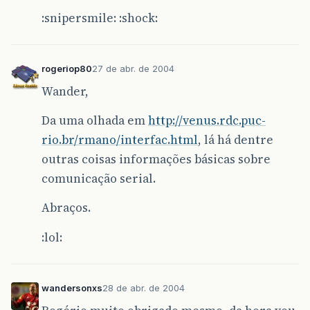
:snipersmile: :shock:
rogeriop80
27 de abr. de 2004
Wander,
Da uma olhada em
http://venus.rdc.puc-
rio.br/rmano/interfac.html
, lá há dentre
outras coisas informações básicas sobre
comunicação serial.
Abraços.
:lol:
wandersonxs
28 de abr. de 2004