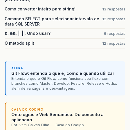
Como converter inteiro para string!
13 respostas
Comando SELECT para selecionar intervalo de
12 respostas
data SQL SERVER
&, &&, |, ||. Qndo usar?
6 respostas
O método split
12 respostas
ALURA
Git Flow: entenda o que é, como e quando utilizar
Entenda o que é Git Flow, como funciona seu fluxo com
branches como Master, Develop, Feature, Release e Hotfix,
além de vantagens e desvantagens.
CASA DO CODIGO
Ontologias e Web Semantica: Do conceito a
aplicacao
Por Ivam Galvao Filho — Casa do Codigo