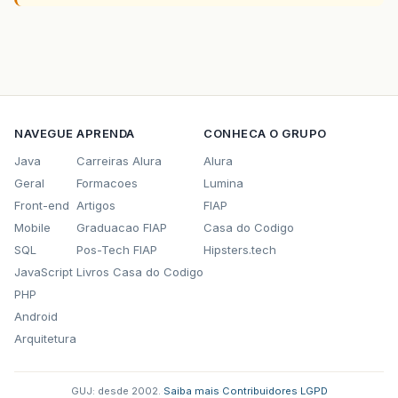
NAVEGUE
APRENDA
CONHECA O GRUPO
Java
Carreiras Alura
Alura
Geral
Formacoes
Lumina
Front-end
Artigos
FIAP
Mobile
Graduacao FIAP
Casa do Codigo
SQL
Pos-Tech FIAP
Hipsters.tech
JavaScript
Livros Casa do Codigo
PHP
Android
Arquitetura
GUJ: desde 2002.
·
Saiba mais
·
Contribuidores
·
LGPD