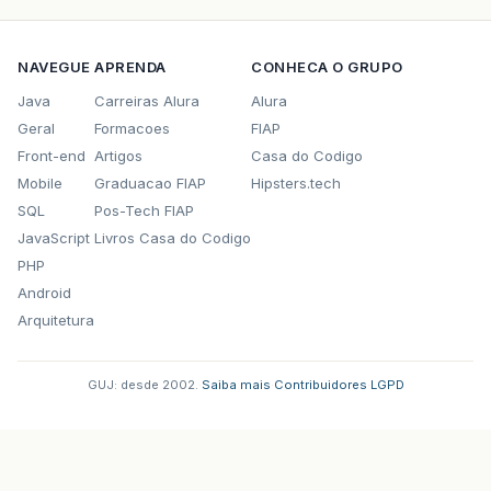
NAVEGUE
APRENDA
CONHECA O GRUPO
Java
Carreiras Alura
Alura
Geral
Formacoes
FIAP
Front-end
Artigos
Casa do Codigo
Mobile
Graduacao FIAP
Hipsters.tech
SQL
Pos-Tech FIAP
JavaScript
Livros Casa do Codigo
PHP
Android
Arquitetura
GUJ: desde 2002.
·
Saiba mais
·
Contribuidores
·
LGPD