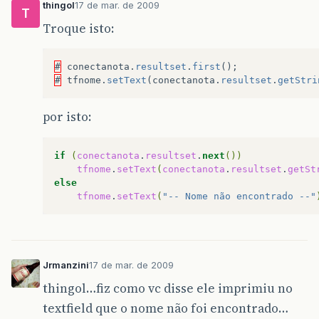
thingol
17 de mar. de 2009
T
Troque isto:
#
conectanota
.
resultset
.
first
();
#
tfnome
.
setText
(
conectanota
.
resultset
.
getStri
por isto:
if
(
conectanota
.
resultset
.
next
())
tfnome
.
setText
(
conectanota
.
resultset
.
getSt
else
tfnome
.
setText
(
"-- Nome não encontrado --"
Jrmanzini
17 de mar. de 2009
thingol…fiz como vc disse ele imprimiu no
textfield que o nome não foi encontrado…