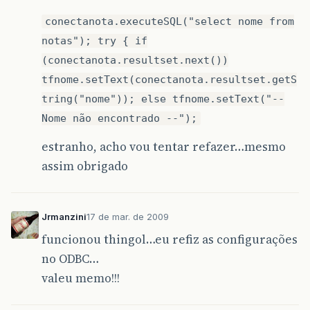
conectanota.executeSQL("select nome from
notas"); try { if
(conectanota.resultset.next())
tfnome.setText(conectanota.resultset.getS
tring("nome")); else tfnome.setText("--
Nome não encontrado --");
estranho, acho vou tentar refazer…mesmo
assim obrigado
Jrmanzini
17 de mar. de 2009
funcionou thingol…eu refiz as configurações
no ODBC…
valeu memo!!!