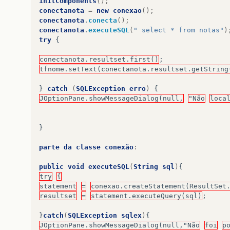
initComponents
();
conectanota
=
new
conexao
();
conectanota
.
conecta
();
conectanota
.
executeSQL
(
" select * from notas"
)
try
{
conectanota.resultset.first()
;
tfnome.setText(conectanota.resultset.getString
}
catch
(
SQLException
erro
)
{
JOptionPane.showMessageDialog(null,
"Não
loca
}
parte
da
classe
conexão
:
public
void
executeSQL
(
String
sql
)
{
try
{
statement
=
conexao.createStatement(ResultSet
resultset
=
statement.executeQuery(sql)
;
}
catch
(
SQLException
sqlex
)
{
JOptionPane.showMessageDialog(null,"Não
foi
p