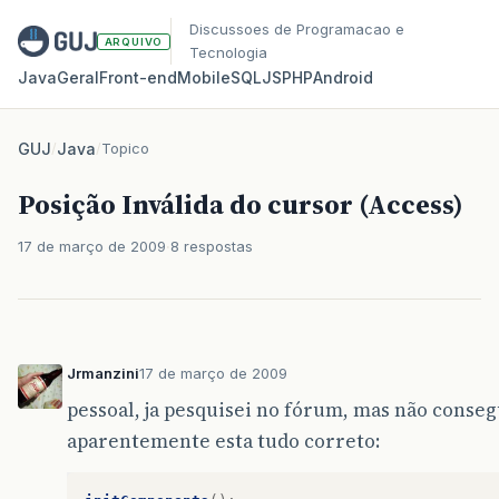
Discussoes de Programacao e
ARQUIVO
Tecnologia
Java
Geral
Front‑end
Mobile
SQL
JS
PHP
Android
GUJ
/
Java
/
Topico
Posição Inválida do cursor (Access)
17 de março de 2009
8 respostas
Jrmanzini
17 de março de 2009
pessoal, ja pesquisei no fórum, mas não conse
aparentemente esta tudo correto: