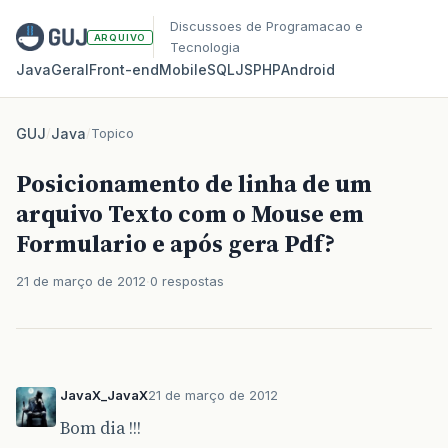
Discussoes de Programacao e
ARQUIVO
Tecnologia
Java
Geral
Front‑end
Mobile
SQL
JS
PHP
Android
GUJ
/
Java
/
Topico
Posicionamento de linha de um
arquivo Texto com o Mouse em
Formulario e após gera Pdf?
21 de março de 2012
0 respostas
JavaX_JavaX
21 de março de 2012
Bom dia !!!