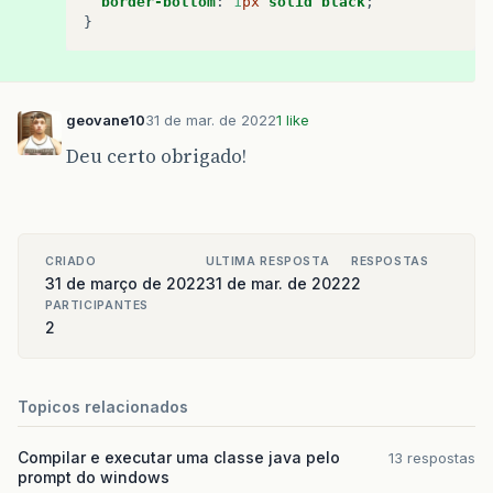
border-bottom
:
1
px
solid
black
;
}
geovane10
31 de mar. de 2022
1 like
Deu certo obrigado!
CRIADO
ULTIMA RESPOSTA
RESPOSTAS
31 de março de 2022
31 de mar. de 2022
2
PARTICIPANTES
2
Topicos relacionados
Compilar e executar uma classe java pelo
13 respostas
prompt do windows