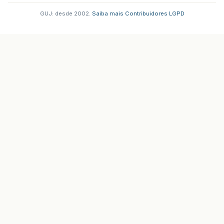
GUJ: desde 2002.
·
Saiba mais
·
Contribuidores
·
LGPD