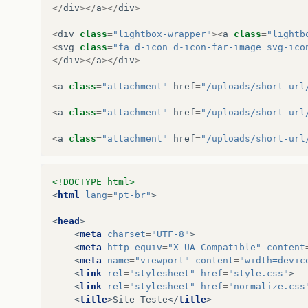
</
div
></
a
></
div
>
<
div
class
=
"lightbox-wrapper"
><
a
class
=
"lightb
<
svg
class
=
"fa d-icon d-icon-far-image svg-ico
</
div
></
a
></
div
>
<
a
class
=
"attachment"
href
=
"/uploads/short-url
<
a
class
=
"attachment"
href
=
"/uploads/short-url
<
a
class
=
"attachment"
href
=
"/uploads/short-url
<!DOCTYPE html>
<
html
lang
=
"pt-br"
>
<
head
>
<
meta
charset
=
"UTF-8"
>
<
meta
http-equiv
=
"X-UA-Compatible"
content
<
meta
name
=
"viewport"
content
=
"width=devic
<
link
rel
=
"stylesheet"
href
=
"style.css"
>
<
link
rel
=
"stylesheet"
href
=
"normalize.css
<
title
>
Site Teste
</
title
>