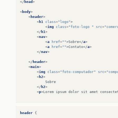
</
head
>
<
body
>
<
header
>
<
h1
class
=
"logo"
>
<
img
class
=
"foto-logo "
src
=
"comer
</
h1
>
<
nav
>
<
a
href
=
""
>
Sobre
</
a
>
<
a
href
=
""
>
Contato
</
a
>
</
nav
>
</
header
>
<
main
>
<
img
class
=
"foto-computador"
src
=
"comp
<
h2
>
            Sobre

</
h2
>
<
p
>
Lorem ipsum dolor sit amet consecte
</
main
>
<
footer
>
header
{
<
h3
>