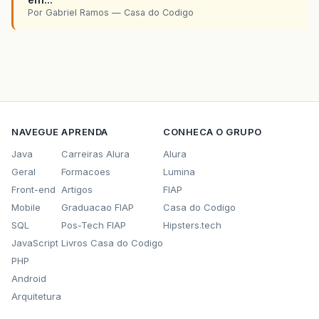
Por Gabriel Ramos — Casa do Codigo
NAVEGUE
APRENDA
CONHECA O GRUPO
Java
Carreiras Alura
Alura
Geral
Formacoes
Lumina
Front-end
Artigos
FIAP
Mobile
Graduacao FIAP
Casa do Codigo
SQL
Pos-Tech FIAP
Hipsters.tech
JavaScript
Livros Casa do Codigo
PHP
Android
Arquitetura