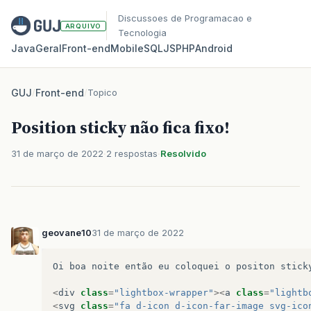
Discussoes de Programacao e
ARQUIVO
Tecnologia
Java
Geral
Front‑end
Mobile
SQL
JS
PHP
Android
GUJ
/
Front-end
/
Topico
Position sticky não fica fixo!
31 de março de 2022
2 respostas
Resolvido
geovane10
31 de março de 2022
Oi
boa
noite
então
eu
coloquei
o
positon
stick
<
div
class
=
"lightbox-wrapper"
><
a
class
=
"lightb
<
svg
class
=
"fa d-icon d-icon-far-image svg-ico