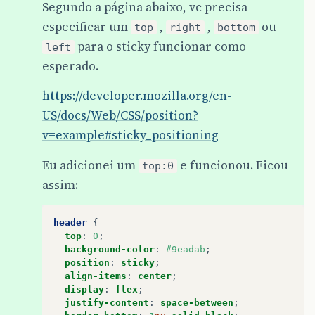
Segundo a página abaixo, vc precisa
especificar um
,
,
ou
top
right
bottom
para o sticky funcionar como
left
esperado.
https://developer.mozilla.org/en-
US/docs/Web/CSS/position?
v=example#sticky_positioning
Eu adicionei um
e funcionou. Ficou
top:0
assim:
header
{
top
:
0
;
background-color
:
#9eadab
;
position
:
sticky
;
align-items
:
center
;
display
:
flex
;
justify-content
:
space-between
;