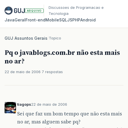
Discussoes de Programacao e
ARQUIVO
Tecnologia
Java
Geral
Front‑end
Mobile
SQL
JS
PHP
Android
GUJ
/
Assuntos Gerais
/
Topico
Pq o javablogs.com.br não esta mais
no ar?
22 de maio de 2006
7 respostas
tiagops
22 de maio de 2006
Sei que faz um bom tempo que não esta mais
no ar, mas alguem sabe pq?