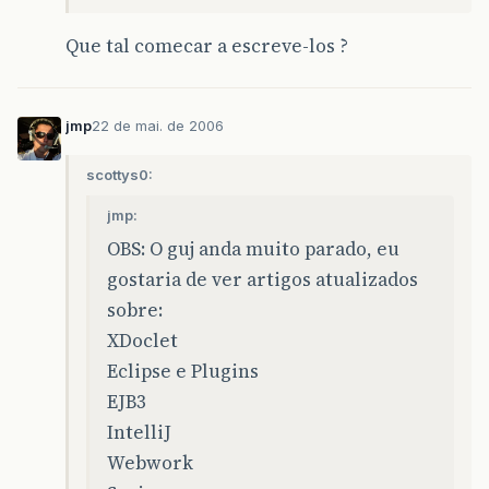
Que tal comecar a escreve-los ?
jmp
22 de mai. de 2006
scottys0:
jmp:
OBS: O guj anda muito parado, eu
gostaria de ver artigos atualizados
sobre:
XDoclet
Eclipse e Plugins
EJB3
IntelliJ
Webwork