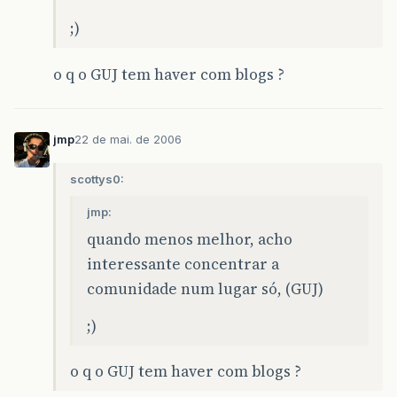
;)
o q o GUJ tem haver com blogs ?
jmp
22 de mai. de 2006
scottys0:
jmp:
quando menos melhor, acho
interessante concentrar a
comunidade num lugar só, (GUJ)
;)
o q o GUJ tem haver com blogs ?