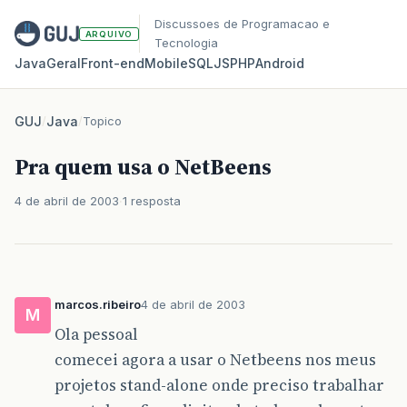
Discussoes de Programacao e
ARQUIVO
Tecnologia
Java
Geral
Front‑end
Mobile
SQL
JS
PHP
Android
GUJ
/
Java
/
Topico
Pra quem usa o NetBeens
4 de abril de 2003
1 resposta
marcos.ribeiro
4 de abril de 2003
M
Ola pessoal
comecei agora a usar o Netbeens nos meus
projetos stand-alone onde preciso trabalhar