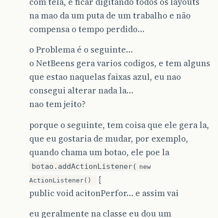
com tela, e ficar digitando todos os layouts
na mao da um puta de um trabalho e não
compensa o tempo perdido…
o Problema é o seguinte…
o NetBeens gera varios codigos, e tem alguns
que estao naquelas faixas azul, eu nao
consegui alterar nada la…
nao tem jeito?
porque o seguinte, tem coisa que ele gera la,
que eu gostaria de mudar, por exemplo,
quando chama um botao, ele poe la
botao.addActionListener(
new
{
ActionListener()
public void acitonPerfor… e assim vai
eu geralmente na classe eu dou um