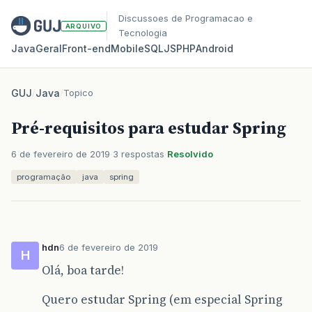
Discussoes de Programacao e
ARQUIVO
Tecnologia
Java
Geral
Front‑end
Mobile
SQL
JS
PHP
Android
GUJ
/
Java
/
Topico
Pré-requisitos para estudar Spring
6 de fevereiro de 2019
3 respostas
Resolvido
programação
java
spring
hdn
6 de fevereiro de 2019
H
Olá, boa tarde!
Quero estudar Spring (em especial Spring