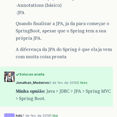
-Annotations (básico)
-JPA
Quando finalizar a JPA, ja da para começar o
SpringBoot, apesar que o Spring tem a sua
própria JPA.
A diferença da JPA do Spring é que ela ja vem
com muita coisa pronta
Solucao aceita
Jonathan_Medeiros
6 de fev. de 2019
2 likes
Minha opnião
: Java > JDBC > JPA > Spring MVC
> Spring Boot.
hdn
7 de fev. de 2019
1 like