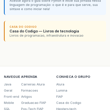
Acesse agora o guia sobre Python e inicie sua jornada nessa
linguagem de programação: o que é e para que serve, sua
sintaxe e como iniciar nela!
CASA DO CODIGO
Casa do Codigo — Livros de tecnologia
Livros de programacao, infraestrutura e inovacao
NAVEGUE
APRENDA
CONHECA O GRUPO
Java
Carreiras Alura
Alura
Geral
Formacoes
Lumina
Front-end
Artigos
FIAP
Mobile
Graduacao FIAP
Casa do Codigo
SQL
Pos-Tech FIAP
Hipsters.tech