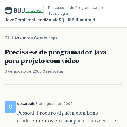
Discussoes de Programacao e
ARQUIVO
Tecnologia
Java
Geral
Front‑end
Mobile
SQL
JS
PHP
Android
GUJ
/
Assuntos Gerais
/
Topico
Precisa-se de programador Java
para projeto com vídeo
8 de agosto de 2005
0 respostas
cesarbaio
8 de agosto de 2005
C
Pessoal. Procuro alguém com bons
conhecimentos em Java para realização de