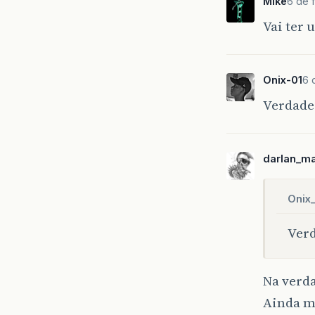
Mike
6 de 
Vai ter
Onix-01
6 
Verdade
darlan_m
Onix
Verd
Na verda
Ainda ma