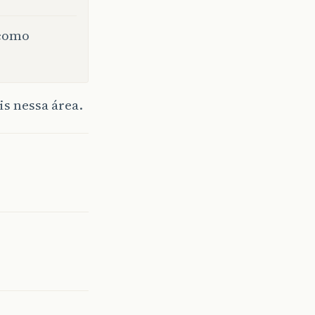
 como
s nessa área.