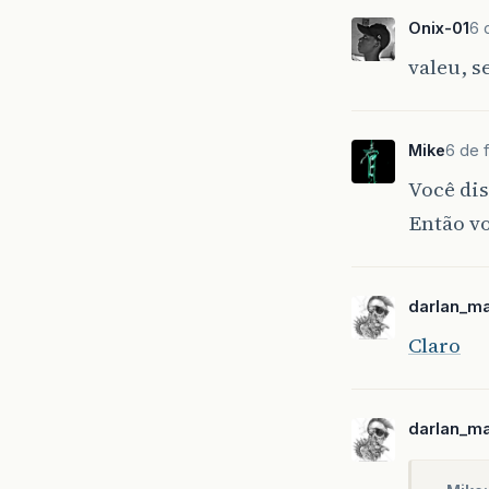
Onix-01
6 
valeu, s
Mike
6 de 
Você dis
Então v
darlan_m
Claro
darlan_m