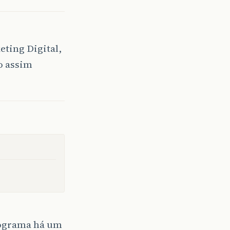
ting Digital,
o assim
rograma há um