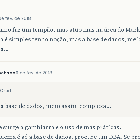
de fev. de 2018
ramo faz um tempão, mas atuo mas na área do Marke
a é simples tenho noção, mas a base de dados, mei
xa…
achado
6 de fev. de 2018
_Crud:
a base de dados, meio assim complexa…
e surge a gambiarra e o uso de más práticas.
oblema é só a base de dados, procure um DBA. Se p