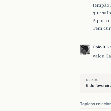
tempão,
que saib
A partir
Tem curs
Onix-01
6 
valeu C
CRIADO
6 de fevereir
Topicos relacio