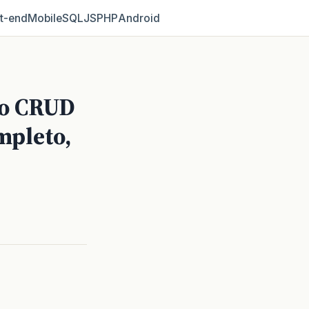
t‑end
Mobile
SQL
JS
PHP
Android
r o CRUD
mpleto,