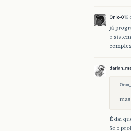
Onix-01
6 
já prog
o sistem
comple
darlan_m
Onix
mas 
É daí qu
Se o pr