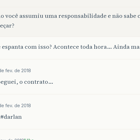
o você assumiu uma responsabilidade e não sabe
eçar?
e espanta com isso? Acontece toda hora… Ainda mai
de fev. de 2018
peguei, o contrato…
de fev. de 2018
i
#darlan