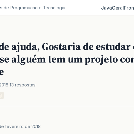
Java
Geral
Fron
s de Programacao e Tecnologia
de ajuda, Gostaria de estuda
 se alguém tem um projeto co
e
2018
13 respostas
l
de fevereiro de 2018