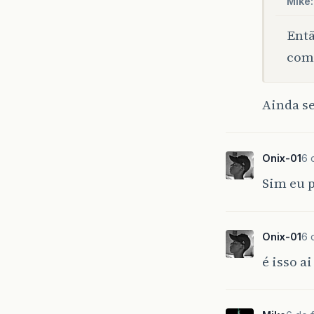
Mike:
Entã
com
Ainda s
Onix-01
6 
Sim eu 
Onix-01
6 
é isso a