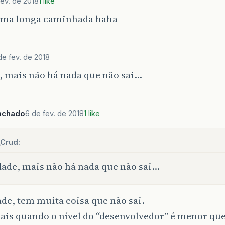
fev. de 2018
1 like
 uma longa caminhada haha
de fev. de 2018
, mais não há nada que não sai…
achado
6 de fev. de 2018
1 like
_Crud:
ade, mais não há nada que não sai…
de, tem muita coisa que não sai.
is quando o nível do “desenvolvedor” é menor que