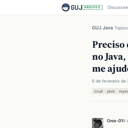
Discussoe
ARQUIVO
GUJ
Java
/
/
Topico
Preciso 
no Java,
me ajud
6 de fevereiro de 
crud
java
mysq
Onix-01
6 