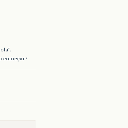
ola”.
o começar?