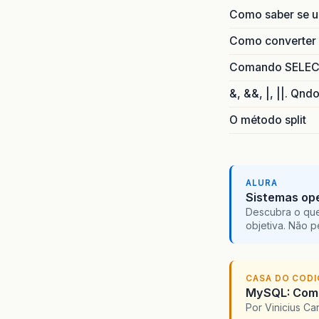
Como saber se 
Como converter i
Comando SELECT 
&, &&, |, ||. Qnd
O método split
ALURA
Sistemas ope
Descubra o que
objetiva. Não 
CASA DO COD
MySQL: Comec
Por Vinicius C