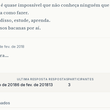
 é quase impossível que não conheça ninguém que
a como fazer.
 disso, estude, aprenda.
os bacanas por aí.
de fev. de 2018
ara…
ULTIMA RESPOSTA
RESPOSTAS
PARTICIPANTES
o de 2018
6 de fev. de 2018
13
3
nados