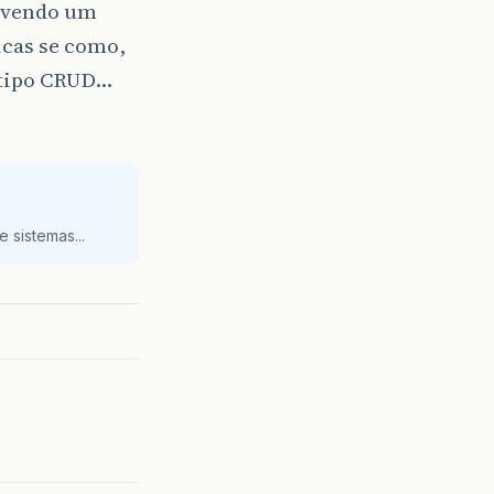
olvendo um
icas se como,
 tipo CRUD…
 sistemas...