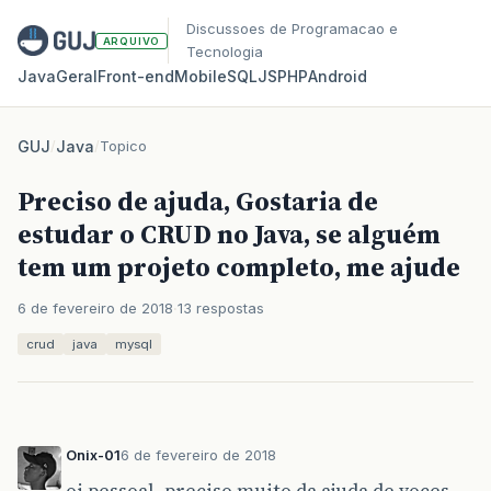
Discussoes de Programacao e
ARQUIVO
Tecnologia
Java
Geral
Front‑end
Mobile
SQL
JS
PHP
Android
GUJ
/
Java
/
Topico
Preciso de ajuda, Gostaria de
estudar o CRUD no Java, se alguém
tem um projeto completo, me ajude
6 de fevereiro de 2018
13 respostas
crud
java
mysql
Onix-01
6 de fevereiro de 2018