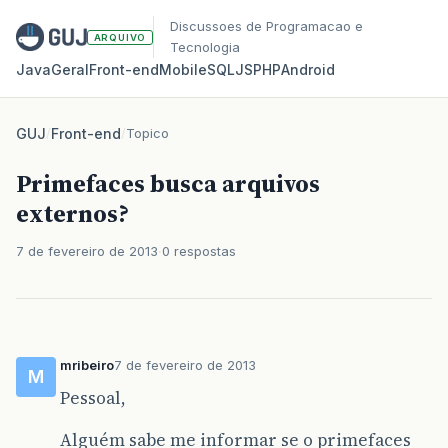
Discussoes de Programacao e
ARQUIVO
Tecnologia
Java
Geral
Front‑end
Mobile
SQL
JS
PHP
Android
GUJ
/
Front-end
/
Topico
Primefaces busca arquivos
externos?
7 de fevereiro de 2013
0 respostas
mribeiro
7 de fevereiro de 2013
M
Pessoal,
Alguém sabe me informar se o primefaces