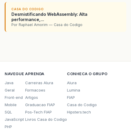
CASA DO CODIGO
Desmistificando WebAssembly: Alta
performance,...
Por Raphael Amorim — Casa do Codigo
NAVEGUE
APRENDA
CONHECA O GRUPO
Java
Carreiras Alura
Alura
Geral
Formacoes
Lumina
Front-end
Artigos
FIAP
Mobile
Graduacao FIAP
Casa do Codigo
SQL
Pos-Tech FIAP
Hipsters.tech
JavaScript
Livros Casa do Codigo
PHP