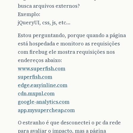
busca arquivos externos?
Exemplo:
jQueryUI, css, js, etc…
Estou perguntando, porque quando a página
está hospedada e monitoro as requisições
com firebug ele mostra requisições nos
endereços abaixo:
www.superfish.com
superfish.com
edge.easyinline.com
cdn.mxpnl.com
google-analytics.com
app.mysupercheap.com
O estranho é que desconectei o pc da rede
para avaliar o impacto, mas a página