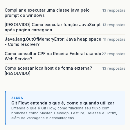
Compilar e executar uma classe java pelo
13 respostas
prompt do windows
[RESOLVIDO] Como executar função JavaScript
13 respostas
após página carregada
Java.lang.OutOfMemoryError: Java heap space
11 respostas
- Como resolver?
Como consultar CPF na Receita Federal usando
22 respostas
Web Service?
Como acessar localhost de forma externa?
13 respostas
[RESOLVIDO]
ALURA
Git Flow: entenda o que é, como e quando utilizar
Entenda o que é Git Flow, como funciona seu fluxo com
branches como Master, Develop, Feature, Release e Hotfix,
além de vantagens e desvantagens.