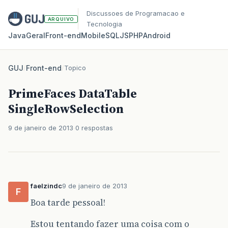
Discussoes de Programacao e
ARQUIVO
Tecnologia
Java
Geral
Front‑end
Mobile
SQL
JS
PHP
Android
GUJ
/
Front-end
/
Topico
PrimeFaces DataTable
SingleRowSelection
9 de janeiro de 2013
0 respostas
faelzindc
9 de janeiro de 2013
F
Boa tarde pessoal!
Estou tentando fazer uma coisa com o