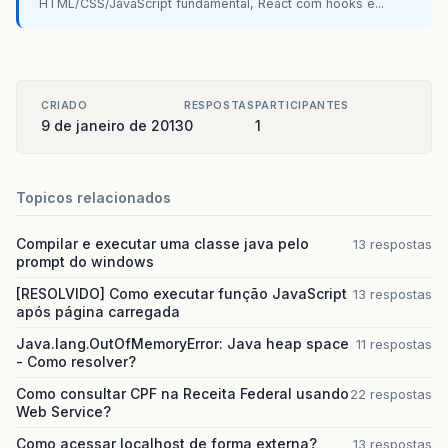
HTML/CSS/JavaScript fundamental, React com hooks e...
CRIADO
RESPOSTAS
PARTICIPANTES
9 de janeiro de 2013
0
1
Topicos relacionados
Compilar e executar uma classe java pelo
13 respostas
prompt do windows
[RESOLVIDO] Como executar função JavaScript
13 respostas
após página carregada
Java.lang.OutOfMemoryError: Java heap space
11 respostas
- Como resolver?
Como consultar CPF na Receita Federal usando
22 respostas
Web Service?
Como acessar localhost de forma externa?
13 respostas