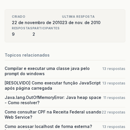
CRIADO
ULTIMA RESPOSTA
22 de novembro de 2010
23 de nov. de 2010
RESPOSTAS
PARTICIPANTES
9
2
Topicos relacionados
Compilar e executar uma classe java pelo
13 respostas
prompt do windows
[RESOLVIDO] Como executar função JavaScript
13 respostas
após página carregada
Java.lang.OutOfMemoryError: Java heap space
11 respostas
- Como resolver?
Como consultar CPF na Receita Federal usando
22 respostas
Web Service?
Como acessar localhost de forma externa?
13 respostas