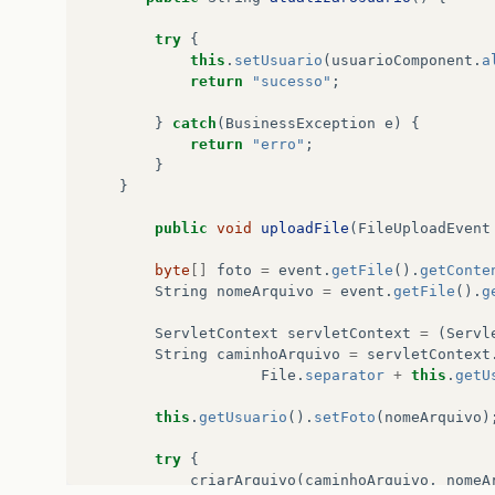
try
{
this
.
setUsuario
(
usuarioComponent
.
a
return
"sucesso"
;
}
catch
(
BusinessException
e
)
{
return
"erro"
;
}
}
public
void
uploadFile
(
FileUploadEvent
byte
[]
foto
=
event
.
getFile
().
getConte
String
nomeArquivo
=
event
.
getFile
().
g
ServletContext
servletContext
=
(
Servl
String
caminhoArquivo
=
servletContext
File
.
separator
+
this
.
getU
this
.
getUsuario
().
setFoto
(
nomeArquivo
)
try
{
criarArquivo
(
caminhoArquivo
,
nomeA