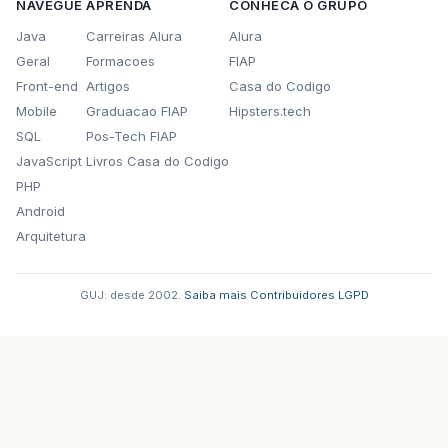
NAVEGUE
APRENDA
CONHECA O GRUPO
Java
Carreiras Alura
Alura
Geral
Formacoes
FIAP
Front-end
Artigos
Casa do Codigo
Mobile
Graduacao FIAP
Hipsters.tech
SQL
Pos-Tech FIAP
JavaScript
Livros Casa do Codigo
PHP
Android
Arquitetura
GUJ: desde 2002.
·
Saiba mais
·
Contribuidores
·
LGPD