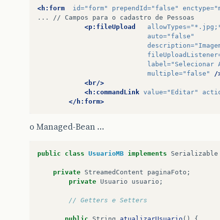
<h:form
id=
"form"
prependId=
"false"
enctype=
"
...
//
Campos
para
o
cadastro
de
<p:fileUpload
allowTypes=
"*.jpg;
auto=
"false"
description=
"Image
fileUploadListener
label=
"Selecionar 
multiple=
"false"
/
<br/>
<h:commandLink
value=
"Editar"
acti
</h:form>
o Managed-Bean …
public
class
UsuarioMB
implements
Serializable
private
StreamedContent
paginaFoto
;
private
Usuario
usuario
;
// Getters e Setters
public
String
atualizarUsuario
()
{