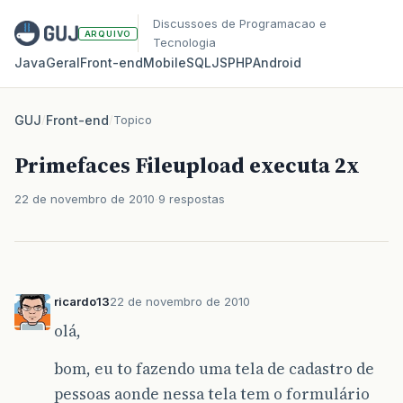
Discussoes de Programacao e
ARQUIVO
Tecnologia
Java
Geral
Front‑end
Mobile
SQL
JS
PHP
Android
GUJ
/
Front-end
/
Topico
Primefaces Fileupload executa 2x
22 de novembro de 2010
9 respostas
ricardo13
22 de novembro de 2010
olá,
bom, eu to fazendo uma tela de cadastro de
pessoas aonde nessa tela tem o formulário