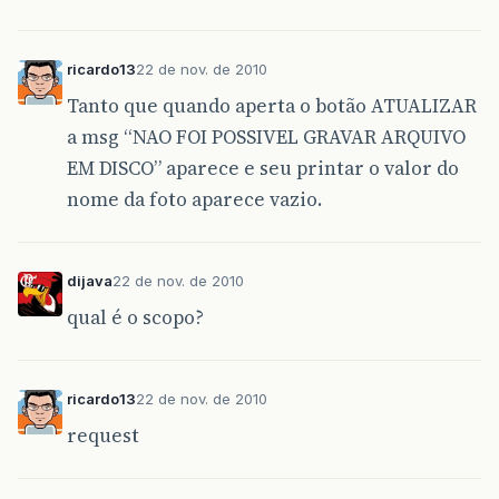
}
catch
(
IOException
ex
)
{
System
.
out
.
println
(
"NAO FOI POSSIV
}
ricardo13
22 de nov. de 2010
}
Tanto que quando aperta o botão ATUALIZAR
a msg “NAO FOI POSSIVEL GRAVAR ARQUIVO
EM DISCO” aparece e seu printar o valor do
nome da foto aparece vazio.
dijava
22 de nov. de 2010
qual é o scopo?
ricardo13
22 de nov. de 2010
request