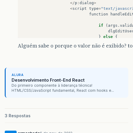
</
p
:
dialog
>
<
script
type
=
"text/javascr
function
handleEdi
if
(
args
.
valid
dlgEditUse
}
else
{
dlgEditUse
Alguém sabe o porque o valor não é exibido? to
}
}
</
script
>
</
h
:
form
>
ALURA
Desenvolvimento Front-End React
Do primeiro componente à liderança técnica!
HTML/CSS/JavaScript fundamental, React com hooks e...
3 Respostas