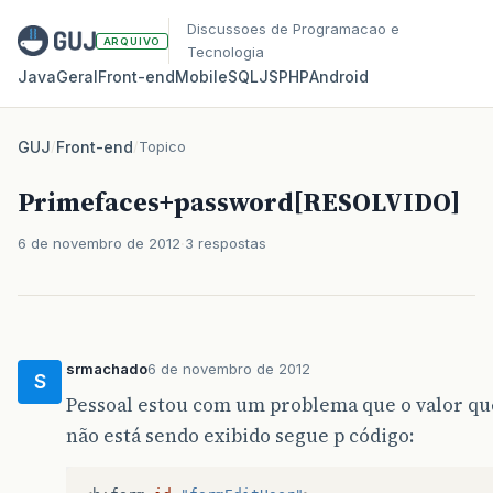
Discussoes de Programacao e
ARQUIVO
Tecnologia
Java
Geral
Front‑end
Mobile
SQL
JS
PHP
Android
GUJ
/
Front-end
/
Topico
Primefaces+password[RESOLVIDO]
6 de novembro de 2012
3 respostas
srmachado
6 de novembro de 2012
S
Pessoal estou com um problema que o valor qu
não está sendo exibido segue p código: