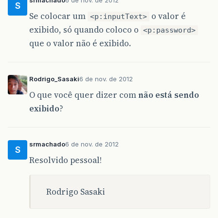
srmachado
6 de nov. de 2012
S
Se colocar um
o valor é
<p:inputText>
exibido, só quando coloco o
<p:password>
que o valor não é exibido.
Rodrigo_Sasaki
6 de nov. de 2012
O que você quer dizer com
não está sendo
exibido
?
srmachado
6 de nov. de 2012
S
Resolvido pessoal!
Rodrigo Sasaki