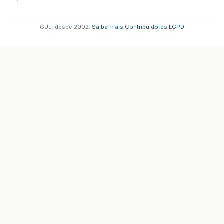
GUJ: desde 2002.
·
Saiba mais
·
Contribuidores
·
LGPD