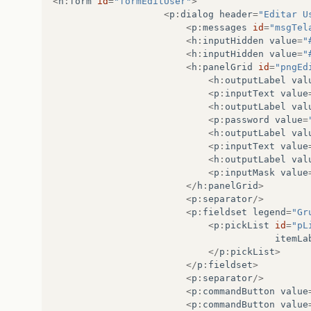
<
h
:
form
id
=
"formEditUser"
>
<
p
:
dialog
header
=
"Editar U
<
p
:
messages
id
=
"msgTel
<
h
:
inputHidden
value
=
"
<
h
:
inputHidden
value
=
"
<
h
:
panelGrid
id
=
"pngEd
<
h
:
outputLabel
val
<
p
:
inputText
value
<
h
:
outputLabel
val
<
p
:
password
value
=
<
h
:
outputLabel
val
<
p
:
inputText
value
<
h
:
outputLabel
val
<
p
:
inputMask
value
</
h
:
panelGrid
>
<
p
:
separator
/>
<
p
:
fieldset
legend
=
"Gr
<
p
:
pickList
id
=
"pL
itemLa
</
p
:
pickList
>
</
p
:
fieldset
>
<
p
:
separator
/>
<
p
:
commandButton
value
<
p
:
commandButton
value