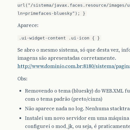
url("/sistema/javax.faces.resource/images/u
ln=primefaces-bluesky"); }
Aparece:
.ui-widget-content .ui-icon { }
Se abro o mesmo sistema, só que desta vez, in
imagens são apresentadas corretamente.
http://www.dominio.com.br:8180/sistema/pagina
Obs:
Removendo o tema (bluesky) do WEB.XML fun
com o tema padrão (preto/cinza)
Não aparece nada no log. Nenhuma stacktra
Instalei um novo servidor em uma máquina
configurei o mod_jk, ou seja, é praticamen