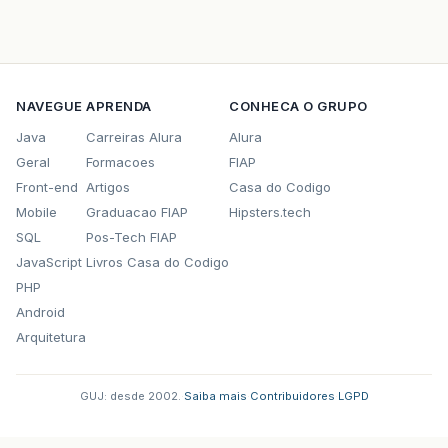
NAVEGUE
APRENDA
CONHECA O GRUPO
Java
Carreiras Alura
Alura
Geral
Formacoes
FIAP
Front-end
Artigos
Casa do Codigo
Mobile
Graduacao FIAP
Hipsters.tech
SQL
Pos-Tech FIAP
JavaScript
Livros Casa do Codigo
PHP
Android
Arquitetura
GUJ: desde 2002.
·
Saiba mais
·
Contribuidores
·
LGPD