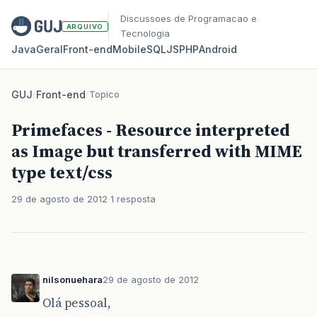
Discussoes de Programacao e
ARQUIVO
Tecnologia
Java
Geral
Front‑end
Mobile
SQL
JS
PHP
Android
GUJ
/
Front-end
/
Topico
Primefaces - Resource interpreted
as Image but transferred with MIME
type text/css
29 de agosto de 2012
1 resposta
nilsonuehara
29 de agosto de 2012
Olá pessoal,