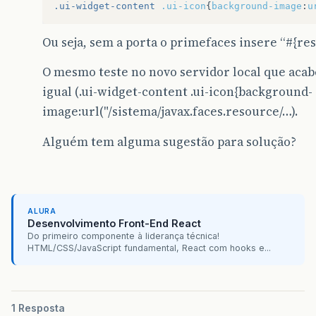
.ui-widget-content
.ui-icon
{
background-image
:
u
Ou seja, sem a porta o primefaces insere “#{r
O mesmo teste no novo servidor local que acabe
igual (.ui-widget-content .ui-icon{background-
image:url("/sistema/javax.faces.resource/…).
Alguém tem alguma sugestão para solução?
ALURA
Desenvolvimento Front-End React
Do primeiro componente à liderança técnica!
HTML/CSS/JavaScript fundamental, React com hooks e...
1 Resposta