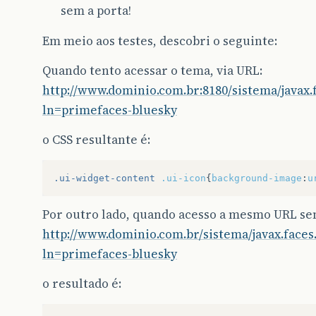
sem a porta!
Em meio aos testes, descobri o seguinte:
Quando tento acessar o tema, via URL:
http://www.dominio.com.br:8180/sistema/javax.
ln=primefaces-bluesky
o CSS resultante é:
.ui-widget-content
.ui-icon
{
background-image
:
u
Por outro lado, quando acesso a mesmo URL sem
http://www.dominio.com.br/sistema/javax.faces
ln=primefaces-bluesky
o resultado é: