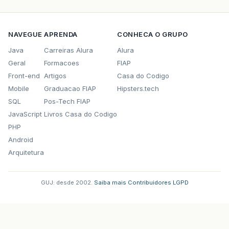
NAVEGUE
APRENDA
CONHECA O GRUPO
Java
Carreiras Alura
Alura
Geral
Formacoes
FIAP
Front-end
Artigos
Casa do Codigo
Mobile
Graduacao FIAP
Hipsters.tech
SQL
Pos-Tech FIAP
JavaScript
Livros Casa do Codigo
PHP
Android
Arquitetura
GUJ: desde 2002.
·
Saiba mais
·
Contribuidores
·
LGPD