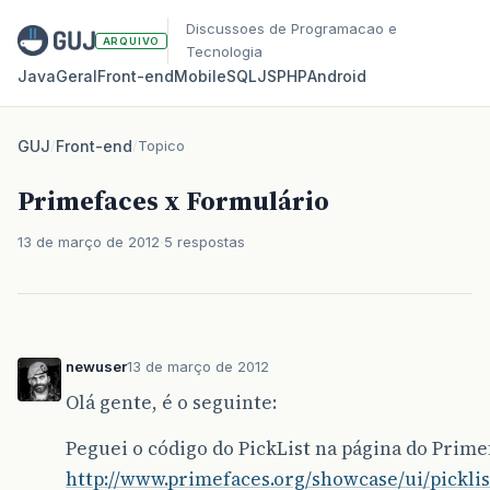
Discussoes de Programacao e
ARQUIVO
Tecnologia
Java
Geral
Front‑end
Mobile
SQL
JS
PHP
Android
GUJ
/
Front-end
/
Topico
Primefaces x Formulário
13 de março de 2012
5 respostas
newuser
13 de março de 2012
Olá gente, é o seguinte:
Peguei o código do PickList na página do Prime
http://www.primefaces.org/showcase/ui/picklist