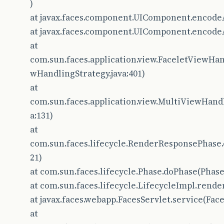
)
at javax.faces.component.UIComponent.encode
at javax.faces.component.UIComponent.encode
at
com.sun.faces.application.view.FaceletViewHa
wHandlingStrategy.java:401)
at
com.sun.faces.application.view.MultiViewHan
a:131)
at
com.sun.faces.lifecycle.RenderResponsePhase
21)
at com.sun.faces.lifecycle.Phase.doPhase(Phase.
at com.sun.faces.lifecycle.LifecycleImpl.render
at javax.faces.webapp.FacesServlet.service(Face
at