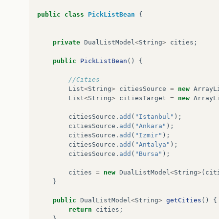
public
class
PickListBean
{
private
DualListModel
<
String
>
cities
;
public
PickListBean
()
{
//Cities  
List
<
String
>
citiesSource
=
new
ArrayL
List
<
String
>
citiesTarget
=
new
ArrayL
citiesSource
.
add
(
"Istanbul"
);
citiesSource
.
add
(
"Ankara"
);
citiesSource
.
add
(
"Izmir"
);
citiesSource
.
add
(
"Antalya"
);
citiesSource
.
add
(
"Bursa"
);
cities
=
new
DualListModel
<
String
>
(
cit
}
public
DualListModel
<
String
>
getCities
()
{
return
cities
;
}