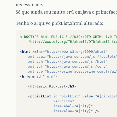
necessidade.
Só que ainda sou muito crú em java e primeface
Tenho o arquivo pickList.xhtml alterado:
<!DOCTYPE html PUBLIC "-//W3C//DTD XHTML 1.0 T
    "http://www.w3.org/TR/xhtml1/DTD/xhtml1-tr
<
html
xmlns
=
"http://www.w3.org/1999/xhtml"
xmlns:ui
=
"http://java.sun.com/jsf/facelets
xmlns:h
=
"http://java.sun.com/jsf/html"
xmlns:f
=
"http://java.sun.com/jsf/core"
xmlns:p
=
"http://primefaces.prime.com.tr/ui
<
h:form
id
=
"form"
>
<
h3
>
Basic PickList
</
h3
>
<
p:pickList
id
=
"pickList"
value
=
"#{pickLis
var
=
"city"
itemLabel
=
"#{city}"
itemValue
=
"#{city}"
/>