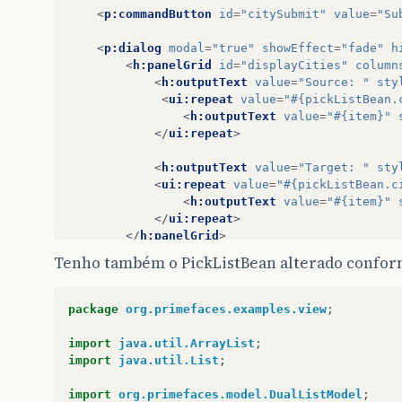
<
p:commandButton
id
=
"citySubmit"
value
=
"Su
<
p:dialog
modal
=
"true"
showEffect
=
"fade"
h
<
h:panelGrid
id
=
"displayCities"
column
<
h:outputText
value
=
"Source: "
sty
<
ui:repeat
value
=
"#{pickListBean.
<
h:outputText
value
=
"#{item}"
</
ui:repeat
>
<
h:outputText
value
=
"Target: "
sty
<
ui:repeat
value
=
"#{pickListBean.c
<
h:outputText
value
=
"#{item}"
</
ui:repeat
>
</
h:panelGrid
>
</
p:dialog
>
Tenho também o PickListBean alterado conform
</
h:form
>
</
html
>
package
org.primefaces.examples.view
;
import
java.util.ArrayList
;
import
java.util.List
;
import
org.primefaces.model.DualListModel
;