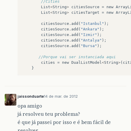
//Cities  
List
<
String
>
citiesSource
=
new
ArrayL
List
<
String
>
citiesTarget
=
new
ArrayL
citiesSource
.
add
(
"Istanbul"
);
citiesSource
.
add
(
"Ankara"
);
citiesSource
.
add
(
"Izmir"
);
citiesSource
.
add
(
"Antalya"
);
citiesSource
.
add
(
"Bursa"
);
//Porque vai ser instanciada aqui
cities
=
new
DualListModel
<
String
>
(
cit
}
jaissonduarte
14 de mar. de 2012
opa amigo
já resolveu teu problema?
é que já passei por isso e é bem fácil de
resolver