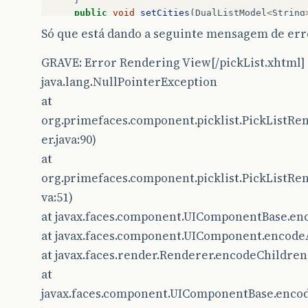
public
void
setCities
(
DualListModel
<
String
this
.
cities
=
cities
;
Só que está dando a seguinte mensagem de err
}
}
GRAVE: Error Rendering View[/pickList.xhtml]
java.lang.NullPointerException
at
org.primefaces.component.picklist.PickListR
er.java:90)
at
org.primefaces.component.picklist.PickListRe
va:51)
at javax.faces.component.UIComponentBase.en
at javax.faces.component.UIComponent.encode
at javax.faces.render.Renderer.encodeChildren
at
javax.faces.component.UIComponentBase.enco