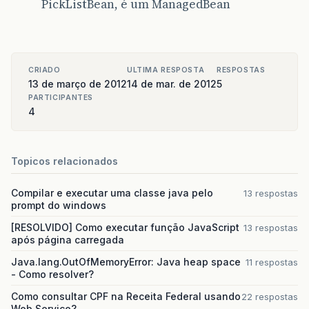
PickListBean, é um ManagedBean
CRIADO
ULTIMA RESPOSTA
RESPOSTAS
13 de março de 2012
14 de mar. de 2012
5
PARTICIPANTES
4
Topicos relacionados
Compilar e executar uma classe java pelo
13 respostas
prompt do windows
[RESOLVIDO] Como executar função JavaScript
13 respostas
após página carregada
Java.lang.OutOfMemoryError: Java heap space
11 respostas
- Como resolver?
Como consultar CPF na Receita Federal usando
22 respostas
Web Service?