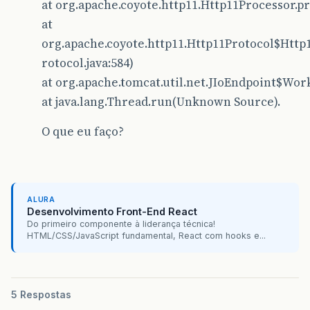
at org.apache.coyote.http11.Http11Processor.pr
at
org.apache.coyote.http11.Http11Protocol$Htt
rotocol.java:584)
at org.apache.tomcat.util.net.JIoEndpoint$Work
at java.lang.Thread.run(Unknown Source).
O que eu faço?
ALURA
Desenvolvimento Front-End React
Do primeiro componente à liderança técnica!
HTML/CSS/JavaScript fundamental, React com hooks e...
5 Respostas