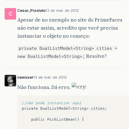
Cesar_Pizolato
13 de mar. de 2012
C
Apesar de no exemplo no site do PrimeFaces
não estar assim, acredito que você precisa
instanciar o objeto no começo:
private DualListModel<String> cities =
Resolve?
new DualListModel<String>;
newuser
13 de mar. de 2012
Não funciona. Dá erro.
//não pode instanciar aqui
private
DualListModel
<
String
>
cities
;
public
PickListBean
()
{