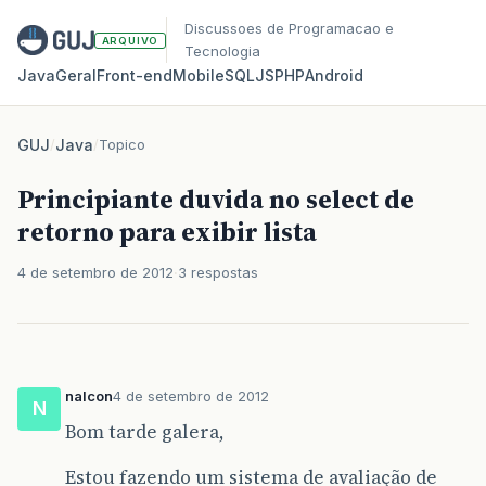
Discussoes de Programacao e
ARQUIVO
Tecnologia
Java
Geral
Front‑end
Mobile
SQL
JS
PHP
Android
GUJ
/
Java
/
Topico
Principiante duvida no select de
retorno para exibir lista
4 de setembro de 2012
3 respostas
nalcon
4 de setembro de 2012
N
Bom tarde galera,
Estou fazendo um sistema de avaliação de