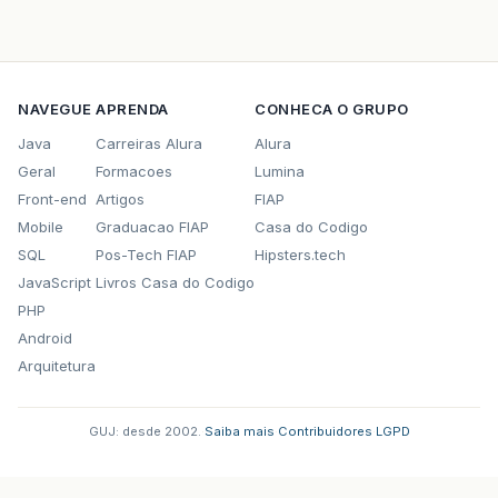
NAVEGUE
APRENDA
CONHECA O GRUPO
Java
Carreiras Alura
Alura
Geral
Formacoes
Lumina
Front-end
Artigos
FIAP
Mobile
Graduacao FIAP
Casa do Codigo
SQL
Pos-Tech FIAP
Hipsters.tech
JavaScript
Livros Casa do Codigo
PHP
Android
Arquitetura
GUJ: desde 2002.
·
Saiba mais
·
Contribuidores
·
LGPD