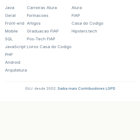
Java
Carreiras Alura
Alura
Geral
Formacoes
FIAP
Front-end
Artigos
Casa do Codigo
Mobile
Graduacao FIAP
Hipsters.tech
SQL
Pos-Tech FIAP
JavaScript
Livros Casa do Codigo
PHP
Android
Arquitetura
GUJ: desde 2002.
·
Saiba mais
·
Contribuidores
·
LGPD