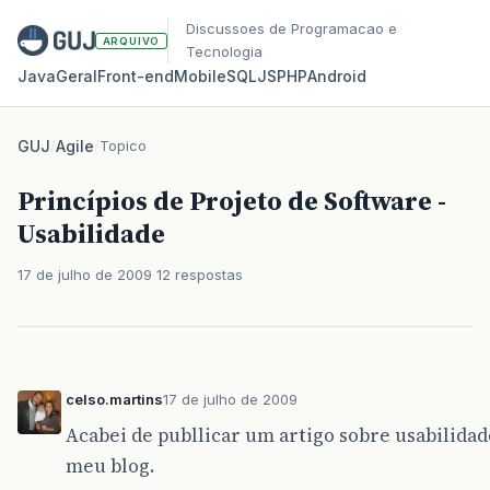
Discussoes de Programacao e
ARQUIVO
Tecnologia
Java
Geral
Front‑end
Mobile
SQL
JS
PHP
Android
GUJ
/
Agile
/
Topico
Princípios de Projeto de Software -
Usabilidade
17 de julho de 2009
12 respostas
celso.martins
17 de julho de 2009
Acabei de publlicar um artigo sobre usabilidad
meu blog.