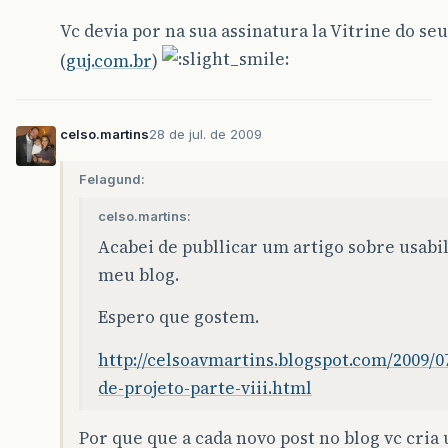
Vc devia por na sua assinatura la Vitrine do seu
(
guj.com.br
)
celso.martins
28 de jul. de 2009
Felagund:
celso.martins:
Acabei de publlicar um artigo sobre usabi
meu blog.
Espero que gostem.
http://celsoavmartins.blogspot.com/2009/0
de-projeto-parte-viii.html
Por que que a cada novo post no blog vc cria