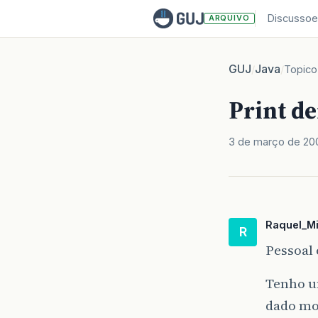
Discussoe
ARQUIVO
GUJ
Java
/
/
Topico
Print de
3 de março de 20
Raquel_Mi
R
Pessoal
Tenho u
dado mo