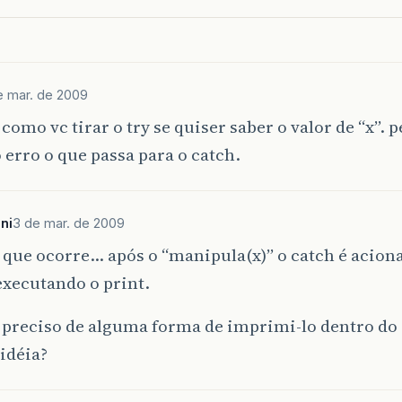
e mar. de 2009
como vc tirar o try se quiser saber o valor de “x”. p
 erro o que passa para o catch.
ni
3 de mar. de 2009
ue ocorre… após o “manipula(x)” o catch é acionad
executando o print.
 preciso de alguma forma de imprimi-lo dentro do 
idéia?