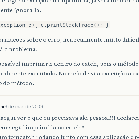
e logar a exceção ou imprimi-la, já será melhor d
ente ignora-la.
exception e){ e.printStackTrace(); }
rmações sobre o erro, fica realmente muito difíci
tá o problema.
possível imprimir x dentro do catch, pois o métod
gralmente executado. No meio de sua execução a e
o do método.
ni
3 de mar. de 2009
segui ver o que eu precisava aki pessoal!!! declarei
 consegui imprimi-la no catch!!
um tomcatch rodando junto com essa aplicação e p