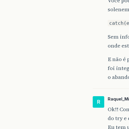
Você pod
solenem
catch(
Sem info
onde es
E não é 
foi inte
o aband
Raquel_Mi
R
Ok!! Con
do try e
Eu tem 