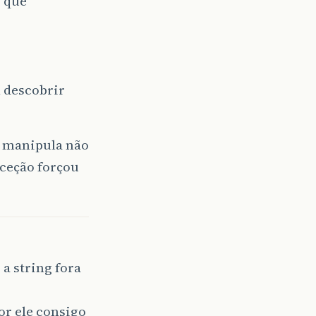
o que
l descobrir
o manipula não
xceção forçou
 a string fora
or ele consigo