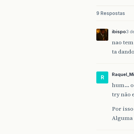
9 Respostas
ibispo
3 d
nao tem 
ta dando
Raquel_Mi
R
hum… o q
try não 
Por isso
Alguma 