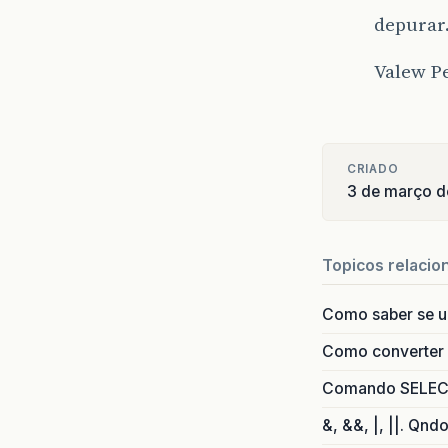
depurar
Valew P
CRIADO
3 de março 
Topicos relacio
Como saber se 
Como converter i
Comando SELECT 
&, &&, |, ||. Qnd