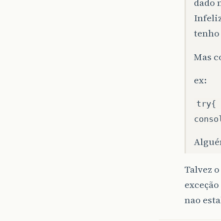
dado 
Infeli
tenho
Mas co
ex:
try{ 
conso
Algué
Talvez o
exceção 
nao est