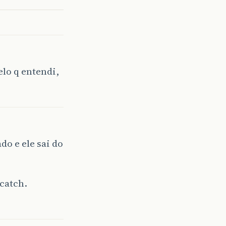
elo q entendi,
o e ele sai do
catch.