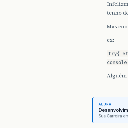
Infelizm
tenho de
Mas como
ex:
try{ S
console
Alguém 
ALURA
Desenvolvim
Sua Carreira e