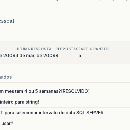
.
essoal
ULTIMA RESPOSTA
RESPOSTAS
PARTICIPANTES
de 2009
3 de mar. de 2009
9
5
nados
um mes tem 4 ou 5 semanas?[RESOLVIDO]
nteiro para string!
para selecionar intervalo de data SQL SERVER
o usar?