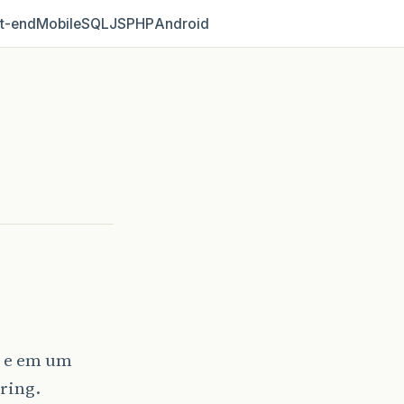
t‑end
Mobile
SQL
JS
PHP
Android
r e em um
ring.