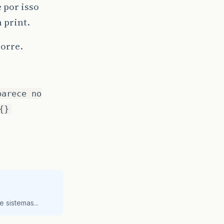
 por isso
 print.
corre.
parece no
{}
 sistemas...