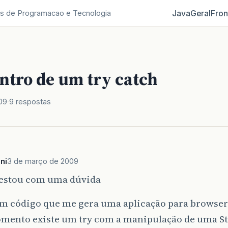
Java
Geral
Fron
s de Programacao e Tecnologia
ntro de um try catch
09
9 respostas
ni
3 de março de 2009
 estou com uma dúvida
m código que me gera uma aplicação para browse
mento existe um try com a manipulação de uma St