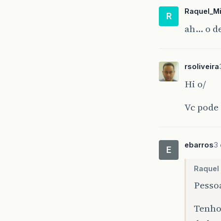
Raquel_Mi
R
ah… o de
rsoliveira
Hi o/
Vc pode 
ebarros
3 
E
Raquel 
Pesso
Tenho