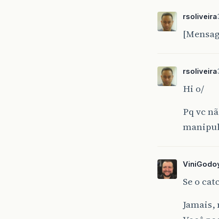
rsoliveira
[Mensag
rsoliveira
Hi o/
Pq vc nã
manipul
ViniGodo
Se o ca
Jamais, 