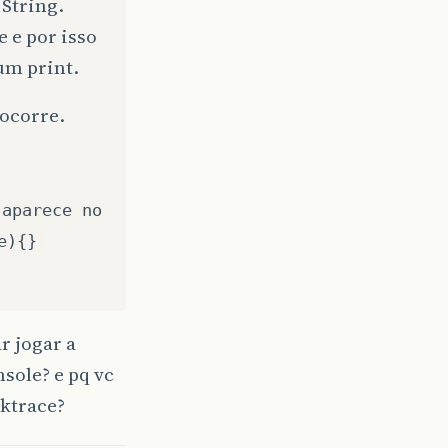
String.
 e por isso
um print.
 ocorre.
 aparece no
e){}
r jogar a
sole? e pq vc
ktrace?