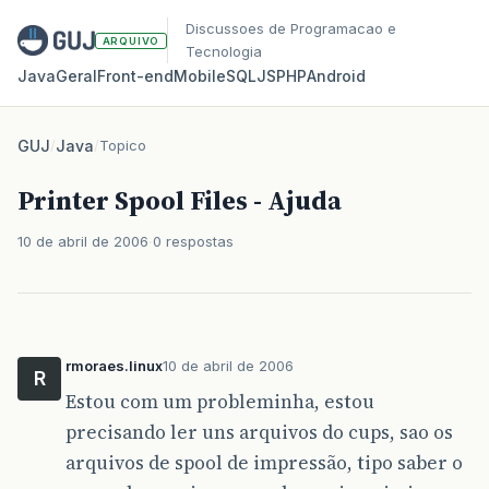
Discussoes de Programacao e
ARQUIVO
Tecnologia
Java
Geral
Front‑end
Mobile
SQL
JS
PHP
Android
GUJ
/
Java
/
Topico
Printer Spool Files - Ajuda
10 de abril de 2006
0 respostas
rmoraes.linux
10 de abril de 2006
R
Estou com um probleminha, estou
precisando ler uns arquivos do cups, sao os
arquivos de spool de impressão, tipo saber o