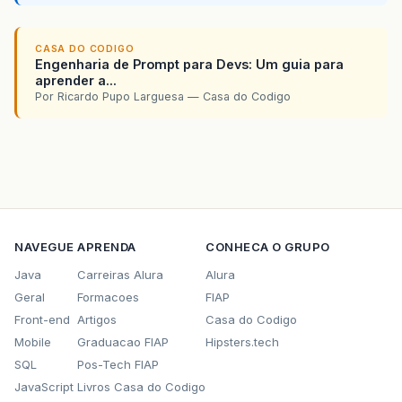
CASA DO CODIGO
Engenharia de Prompt para Devs: Um guia para
aprender a...
Por Ricardo Pupo Larguesa — Casa do Codigo
NAVEGUE
APRENDA
CONHECA O GRUPO
Java
Carreiras Alura
Alura
Geral
Formacoes
FIAP
Front-end
Artigos
Casa do Codigo
Mobile
Graduacao FIAP
Hipsters.tech
SQL
Pos-Tech FIAP
JavaScript
Livros Casa do Codigo