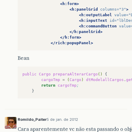
<h:form>
<h:panelGrid
columns=
"3"
>
<h:outputLabel
value=
"
<h:inputText
id=
"lblDe
<h:commandButton
value
</h:panelGrid>
</h:form>
</rich:popupPanel>
Bean
public
Cargo
preparaAlterarCargo
()
cargoTmp
=
(
Cargo
)
dtModelallCargos
.
ge
return
cargoTmp
;
Romildo_Paiter
5 de jan. de 2012
Cara aparentemente vc não esta passando o obj