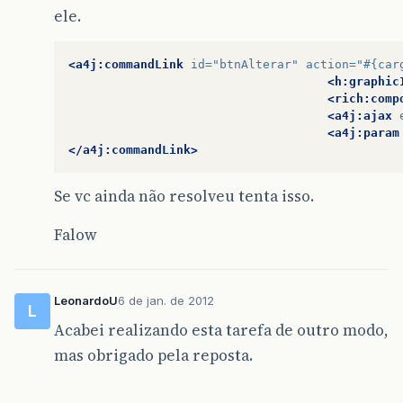
ele.
<a4j:commandLink
id=
"btnAlterar"
action=
"#{car
<h:graphic
<rich:comp
<a4j:ajax
<a4j:param
</a4j:commandLink>
Se vc ainda não resolveu tenta isso.
Falow
LeonardoU
6 de jan. de 2012
L
Acabei realizando esta tarefa de outro modo,
mas obrigado pela reposta.