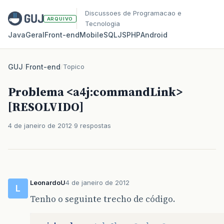
Discussoes de Programacao e
ARQUIVO
Tecnologia
Java
Geral
Front‑end
Mobile
SQL
JS
PHP
Android
GUJ
/
Front-end
/
Topico
Problema <a4j:commandLink>
[RESOLVIDO]
4 de janeiro de 2012
9 respostas
LeonardoU
4 de janeiro de 2012
L
Tenho o seguinte trecho de código.