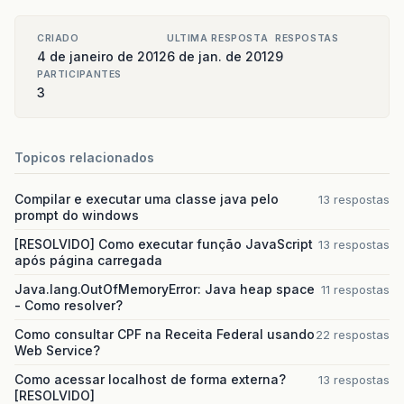
CRIADO
ULTIMA RESPOSTA
RESPOSTAS
4 de janeiro de 2012
6 de jan. de 2012
9
PARTICIPANTES
3
Topicos relacionados
Compilar e executar uma classe java pelo
13 respostas
prompt do windows
[RESOLVIDO] Como executar função JavaScript
13 respostas
após página carregada
Java.lang.OutOfMemoryError: Java heap space
11 respostas
- Como resolver?
Como consultar CPF na Receita Federal usando
22 respostas
Web Service?
Como acessar localhost de forma externa?
13 respostas
[RESOLVIDO]