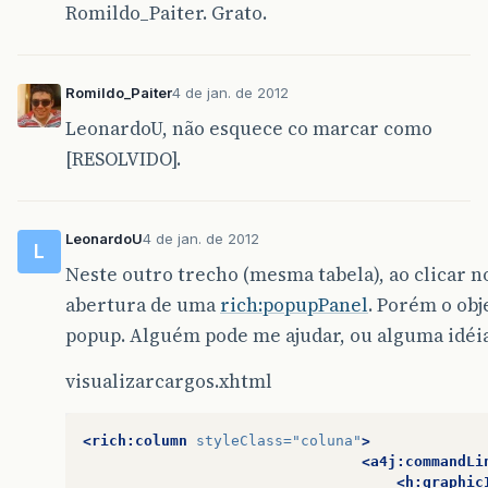
Romildo_Paiter. Grato.
Romildo_Paiter
4 de jan. de 2012
LeonardoU, não esquece co marcar como
[RESOLVIDO].
LeonardoU
4 de jan. de 2012
L
Neste outro trecho (mesma tabela), ao clicar no 
abertura de uma
rich:popupPanel
. Porém o obj
popup. Alguém pode me ajudar, ou alguma idéi
visualizarcargos.xhtml
<rich:column
styleClass=
"coluna"
>
<a4j:commandLi
<h:graphic