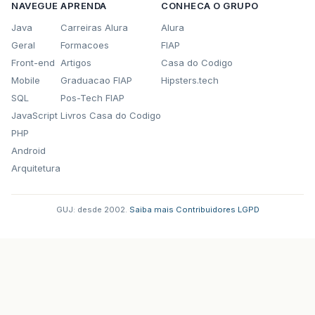
NAVEGUE
APRENDA
CONHECA O GRUPO
Java
Carreiras Alura
Alura
Geral
Formacoes
FIAP
Front-end
Artigos
Casa do Codigo
Mobile
Graduacao FIAP
Hipsters.tech
SQL
Pos-Tech FIAP
JavaScript
Livros Casa do Codigo
PHP
Android
Arquitetura
GUJ: desde 2002.
·
Saiba mais
·
Contribuidores
·
LGPD