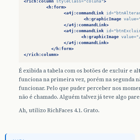
<rich:column
styleClass=
"coluna"
>
<h:form>
<a4j:commandLink
id=
"btnAltera
<h:graphicImage
value=
</a4j:commandLink>
<a4j:commandLink
id=
"btnExclui
<h:graphicImage
value=
"
</a4j:commandLink>
</h:form>
</rich:column>
É exibida a tabela com os botões de excluir e a
funciona na primeira vez, porém na segunda nã
funcionar. Pelo que puder perceber nos momen
não é chamado. Alguém talvez já teve algo par
Ah, utilizo RichFaces 4.1. Grato.