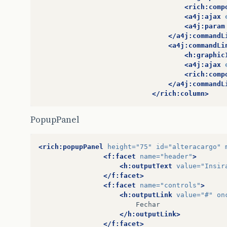
<rich:comp
<a4j:ajax
<a4j:param
</a4j:commandL
<a4j:commandLi
<h:graphic
<a4j:ajax
<rich:comp
</a4j:commandL
</rich:column>
PopupPanel
<rich:popupPanel
height=
"75"
id=
"alteracargo"
<f:facet
name=
"header"
>
<h:outputText
value=
"Insir
</f:facet>
<f:facet
name=
"controls"
>
<h:outputLink
value=
"#"
on
</h:outputLink>
</f:facet>