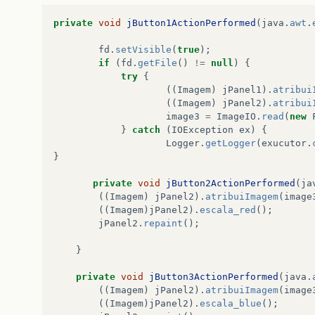
private
void
jButton1ActionPerformed
(
java
.
awt
.
fd
.
setVisible
(
true
);
if
(
fd
.
getFile
()
!=
null
)
{
try
{
((
Imagem
)
jPanel1
).
atribui
((
Imagem
)
jPanel2
).
atribui
image3
=
ImageIO
.
read
(
new
}
catch
(
IOException
ex
)
{
Logger
.
getLogger
(
exucutor
.
}
private
void
jButton2ActionPerformed
(
ja
((
Imagem
)
jPanel2
).
atribuiImagem
(
image
((
Imagem
)
jPanel2
).
escala_red
();
jPanel2
.
repaint
();
}
private
void
jButton3ActionPerformed
(
java
.
((
Imagem
)
jPanel2
).
atribuiImagem
(
image
((
Imagem
)
jPanel2
).
escala_blue
();