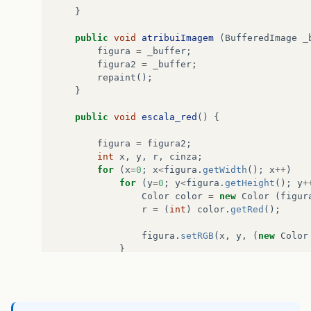
private
javax
.
swing
.
JPanel
jPanel2
;
}
// End of variables declaration           
public
void
atribuiImagem
(
BufferedImage
_
}
figura
=
_buffer
;
figura2
=
_buffer
;
repaint
();
}
public
void
escala_red
()
{
figura
=
figura2
;
int
x
,
y
,
r
,
cinza
;
for
(
x
=
0
;
x
<
figura
.
getWidth
();
x
++
)
for
(
y
=
0
;
y
<
figura
.
getHeight
();
y
+
Color
color
=
new
Color
(
figur
r
=
(
int
)
color
.
getRed
();
figura
.
setRGB
(
x
,
y
,
(
new
Color
}
}
public
void
escala_green
()
{