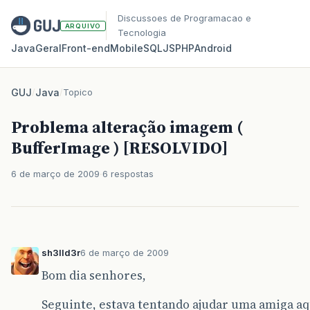
Discussoes de Programacao e
ARQUIVO
Tecnologia
Java
Geral
Front‑end
Mobile
SQL
JS
PHP
Android
GUJ
/
Java
/
Topico
Problema alteração imagem (
BufferImage ) [RESOLVIDO]
6 de março de 2009
6 respostas
sh3lld3r
6 de março de 2009
Bom dia senhores,
Seguinte, estava tentando ajudar uma amiga aq