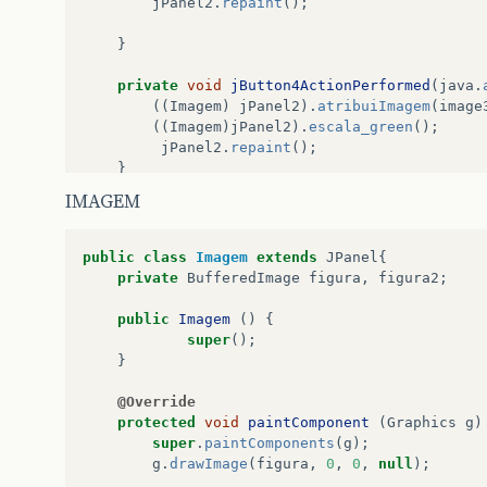
jPanel2
.
repaint
();
}
private
void
jButton4ActionPerformed
(
java
.
((
Imagem
)
jPanel2
).
atribuiImagem
(
image
((
Imagem
)
jPanel2
).
escala_green
();
jPanel2
.
repaint
();
}
IMAGEM
public
static
void
main
(
String
args
[]
)
{
java
.
awt
.
EventQueue
.
invokeLater
(
new
Ru
public
void
run
()
{
public
class
Imagem
extends
JPanel
{
new
exucutor
().
setVisible
(
true
private
BufferedImage
figura
,
figura2
;
}
});
public
Imagem
()
{
}
super
();
}
// Variables declaration - do not modify  
private
javax
.
swing
.
JButton
jButton1
;
@Override
private
javax
.
swing
.
JButton
jButton2
;
protected
void
paintComponent
(
Graphics
g
)
private
javax
.
swing
.
JButton
jButton3
;
super
.
paintComponents
(
g
);
private
javax
.
swing
.
JButton
jButton4
;
g
.
drawImage
(
figura
,
0
,
0
,
null
);
private
javax
.
swing
.
JPanel
jPanel1
;