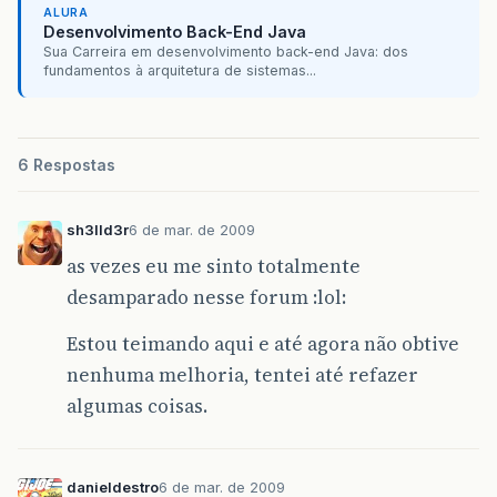
ALURA
figura
=
figura2
;
Desenvolvimento Back-End Java
int
x
,
y
,
g
;
Sua Carreira em desenvolvimento back-end Java: dos
for
(
x
=
0
;
x
<
figura
.
getWidth
();
x
++
)
fundamentos à arquitetura de sistemas...
for
(
y
=
0
;
y
<
figura
.
getHeight
();
y
+
Color
color
=
new
Color
(
figur
g
=
(
int
)
color
.
getGreen
();
figura
.
setRGB
(
x
,
y
,
(
new
Color
6 Respostas
}
}
sh3lld3r
6 de mar. de 2009
public
void
escala_blue
()
{
as vezes eu me sinto totalmente
desamparado nesse forum :lol:
figura
=
figura2
;
int
x
,
y
,
b
;
Estou teimando aqui e até agora não obtive
for
(
x
=
0
;
x
<
figura
.
getWidth
();
x
++
)
for
(
y
=
0
;
y
<
figura
.
getHeight
();
y
+
nenhuma melhoria, tentei até refazer
Color
color
=
new
Color
(
figur
algumas coisas.
b
=
(
int
)
color
.
getBlue
();
figura
.
setRGB
(
x
,
y
,
(
new
Color
}
danieldestro
6 de mar. de 2009
}