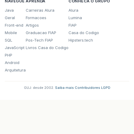
NAVEGUE
APRENDA
CONHECA O GRUPO
Java
Carreiras Alura
Alura
Geral
Formacoes
Lumina
Front-end
Artigos
FIAP
Mobile
Graduacao FIAP
Casa do Codigo
SQL
Pos-Tech FIAP
Hipsters.tech
JavaScript
Livros Casa do Codigo
PHP
Android
Arquitetura
GUJ: desde 2002.
·
Saiba mais
·
Contribuidores
·
LGPD