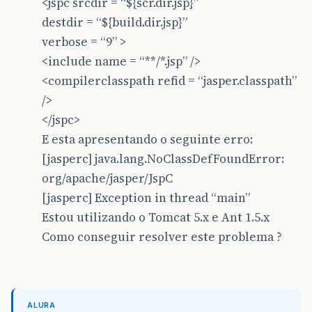
<jspc srcdir = “${scr.dir.jsp}”
destdir = “${build.dir.jsp}”
verbose = “9” >
<include name = “**/*.jsp” />
<compilerclasspath refid = “jasper.classpath”
/>
</jspc>
E esta apresentando o seguinte erro:
[jasperc] java.lang.NoClassDefFoundError:
org/apache/jasper/JspC
[jasperc] Exception in thread “main”
Estou utilizando o Tomcat 5.x e Ant 1.5.x
Como conseguir resolver este problema ?
ALURA