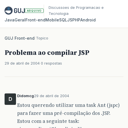
Discussoes de Programacao e
ARQUIVO
Tecnologia
Java
Geral
Front‑end
Mobile
SQL
JS
PHP
Android
GUJ
/
Front-end
/
Topico
Problema ao compilar JSP
29 de abril de 2004
0 respostas
Didomcg
29 de abril de 2004
D
Estou querendo utilizar uma task Ant (jspc)
para fazer uma pré-compilação dos .JSP.
Estou com a seguinte task: