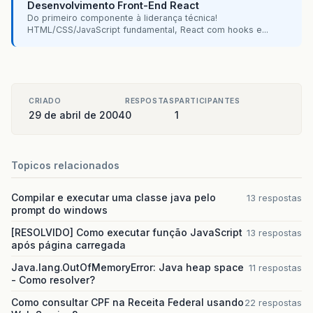
Desenvolvimento Front-End React
Do primeiro componente à liderança técnica!
HTML/CSS/JavaScript fundamental, React com hooks e...
CRIADO
RESPOSTAS
PARTICIPANTES
29 de abril de 2004
0
1
Topicos relacionados
Compilar e executar uma classe java pelo
13 respostas
prompt do windows
[RESOLVIDO] Como executar função JavaScript
13 respostas
após página carregada
Java.lang.OutOfMemoryError: Java heap space
11 respostas
- Como resolver?
Como consultar CPF na Receita Federal usando
22 respostas