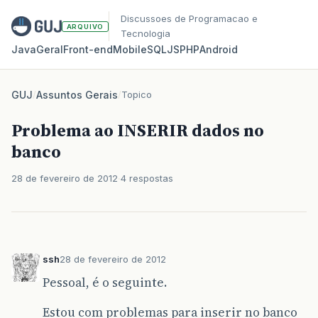
Discussoes de Programacao e
ARQUIVO
Tecnologia
Java
Geral
Front‑end
Mobile
SQL
JS
PHP
Android
GUJ
/
Assuntos Gerais
/
Topico
Problema ao INSERIR dados no
banco
28 de fevereiro de 2012
4 respostas
ssh
28 de fevereiro de 2012
Pessoal, é o seguinte.
Estou com problemas para inserir no banco