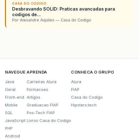
c
.
setMacaco
(
“
S
”
.
equals
(
request
.
getParameter
(
“
CASA DO CODIGO
Desbravando SOLID: Praticas avancadas para
c
.
setTriangulo
(
“
S
”
.
equals
(
request
.
getParameter
codigos de...
Por Alexandre Aquiles — Casa do Codigo
c
.
setChaverodas
(
“
S
”
.
equals
(
request
.
getParamete
c
.
setChave
(
“
S
”
.
equals
(
request
.
getParameter
(
“
c
c
.
setChavereserva
(
“
S
”
.
equals
(
request
.
getParame
c
.
setTrava
(
“
S
”
.
equals
(
request
.
getParameter
(
“
c
c
.
setProtetorcarter
(
request
.
getParameter
(
“
Prot
NAVEGUE
APRENDA
CONHECA O GRUPO
Java
Carreiras Alura
Alura
c
.
setBagageiro
(
request
.
getParameter
(
“
Bagageiro
Geral
Formacoes
FIAP
c
.
setFrisolateral
(
request
.
getParameter
(
“
FrisoL
Front-end
Artigos
Casa do Codigo
Mobile
Graduacao FIAP
Hipsters.tech
c
.
setBreaklight
(
request
.
getParameter
(
“
BreakLig
SQL
Pos-Tech FIAP
c
.
setFarolauxiliar
(
request
.
getParameter
(
“
Farol
JavaScript
Livros Casa do Codigo
PHP
c
.
setCalotas
(
request
.
getParameter
(
“
Calota
”
));
Android