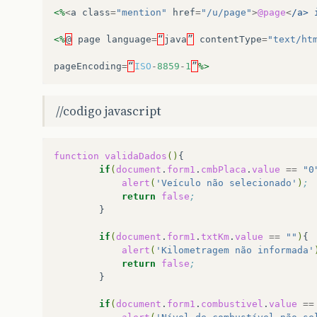
<%
<
a
class
=
"mention"
href
=
"/u/page"
>
@page
<
/a> 
<%
@
page
language
=
“
java
”
contentType
=
"text/ht
pageEncoding
=
“
ISO
-
8859
-
1
”
%>
//codigo javascript
function
validaDados
()
if
(
document
.
form1
.
cmbPlaca
.
value
==
"0
alert
(
'Veículo não selecionado'
)
;
return
false
;
if
(
document
.
form1
.
txtKm
.
value
==
""
)
alert
(
'Kilometragem não informada'
return
false
;
if
(
document
.
form1
.
combustivel
.
value
==