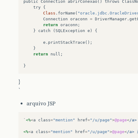
public
Connection
abrirConexao
()
throws
ClassN
try
{
Class
.
forName
(
"oracle.jdbc.OracleDrive
Connection
oraconn
=
DriverManager
.
get
return
oraconn
;
}
catch
(
SQLException
e
)
{
e
.
printStackTrace
();
}
return
null
;
}
}
`
arquivo JSP
`
<%
<
a
class
=
"mention"
href
=
"/u/page"
>
@page
<
/a>
<%
<
a
class
=
"mention"
href
=
"/u/page"
>
@page
<
/a> 