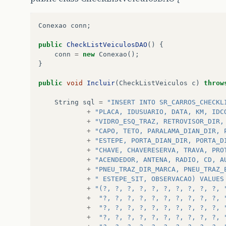
Conexao
conn
;
public
CheckListVeiculosDAO
()
{
conn
=
new
Conexao
();
}
public
void
Incluir
(
CheckListVeiculos
c
)
throw
String
sql
=
"INSERT INTO SR_CARROS_CHECKL
+
"PLACA, IDUSUARIO, DATA, KM, IDC
+
"VIDRO_ESQ_TRAZ, RETROVISOR_DIR,
+
"CAPO, TETO, PARALAMA_DIAN_DIR, 
+
"ESTEPE, PORTA_DIAN_DIR, PORTA_D
+
"CHAVE, CHAVERESERVA, TRAVA, PRO
+
"ACENDEDOR, ANTENA, RADIO, CD, A
+
"PNEU_TRAZ_DIR_MARCA, PNEU_TRAZ_
+
" ESTEPE_SIT, OBSERVACAO) VALUES
+
"(?, ?, ?, ?, ?, ?, ?, ?, ?, ?, 
+
"?, ?, ?, ?, ?, ?, ?, ?, ?, ?, 
+
"?, ?, ?, ?, ?, ?, ?, ?, ?, ?, 
+
"?, ?, ?, ?, ?, ?, ?, ?, ?, ?, 