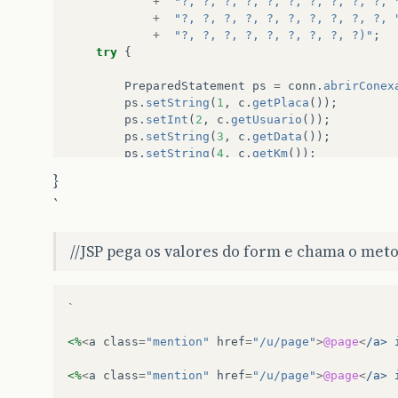
+
"?, ?, ?, ?, ?, ?, ?, ?, ?, ?, 
+
"?, ?, ?, ?, ?, ?, ?, ?, ?, ?, 
+
"?, ?, ?, ?, ?, ?, ?, ?, ?)"
;
try
{
PreparedStatement
ps
=
conn
.
abrirConex
ps
.
setString
(
1
,
c
.
getPlaca
());
ps
.
setInt
(
2
,
c
.
getUsuario
());
ps
.
setString
(
3
,
c
.
getData
());
ps
.
setString
(
4
,
c
.
getKm
());
ps
.
setInt
(
5
,
c
.
getCombustivel
());
}
ps
.
setString
(
6
,
c
.
getVidrodian
());
`
ps
.
setString
(
7
,
c
.
getVidrotraz
());
ps
.
setString
(
8
,
c
.
getVidrodirdian
());
ps
.
setString
(
9
,
c
.
getVidroesqdian
());
//JSP pega os valores do form e chama o meto
ps
.
setString
(
10
,
c
.
getVidrodirtraz
());
ps
.
setString
(
11
,
c
.
getVidroesqtraz
());
ps
.
setString
(
12
,
c
.
getRetrovisordir
())
`

ps
.
setString
(
13
,
c
.
getRetrovisoresq
())
ps
.
setString
(
14
,
c
.
getRetrovisorint
())
<%
<
a
class
=
"mention"
href
=
"/u/page"
>
@page
<
/a> 
ps
.
setString
(
15
,
c
.
getFaroldir
());
ps
.
setString
(
16
,
c
.
getFarolesq
());
<%
<
a
class
=
"mention"
href
=
"/u/page"
>
@page
<
/a> 
ps
.
setString
(
17
,
c
.
getLanternadir
());