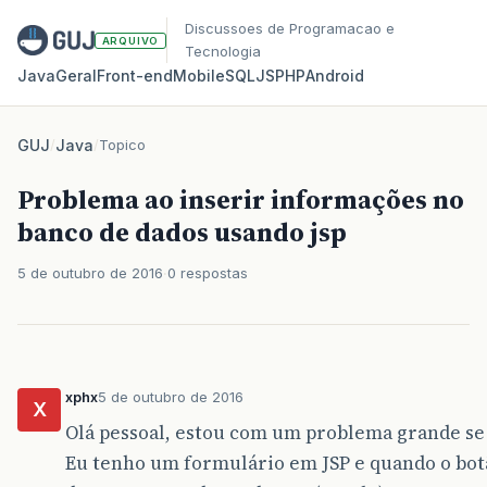
Discussoes de Programacao e
ARQUIVO
Tecnologia
Java
Geral
Front‑end
Mobile
SQL
JS
PHP
Android
GUJ
/
Java
/
Topico
Problema ao inserir informações no
banco de dados usando jsp
5 de outubro de 2016
0 respostas
xphx
5 de outubro de 2016
X
Olá pessoal, estou com um problema grande se
Eu tenho um formulário em JSP e quando o botã