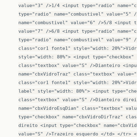
alert
(
'Radio não selecionado'
)
;
return
false
;
if
(
document
.
form1
.
cd
.
value
==
""
)
alert
(
'CD não selecionado'
)
;
return
false
;
if
(
document
.
form1
.
AutoFalante
.
value
==
alert
(
'Auto falante não selecionad
return
false
;
if
(
document
.
form1
.
ConsoleInterno
.
value
alert
(
'Console interno não selecio
return
false
;
if
(
document
.
form1
.
Tapete
.
value
==
""
)
alert
(
'Tapete não selecionado'
)
;
return
false
;