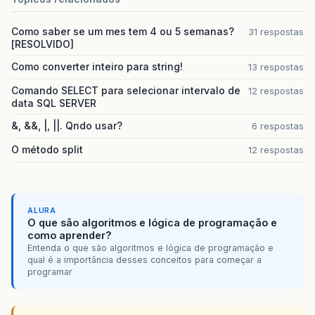
c
.
setPortadiandir
(
“
S
”
.
equals
(
request
.
getParame
Como saber se um mes tem 4 ou 5 semanas?
31 respostas
[RESOLVIDO]
c
.
setPortadianesq
(
“
S
”
.
equals
(
request
.
getParame
Como converter inteiro para string!
13 respostas
c
.
setPortatrazdir
(
“
S
”
.
equals
(
request
.
getParame
Comando SELECT para selecionar intervalo de
12 respostas
data SQL SERVER
c
.
setPortatrazesq
(
“
S
”
.
equals
(
request
.
getParame
&, &&, |, ||. Qndo usar?
6 respostas
c
.
setPortamala
(
“
S
”
.
equals
(
request
.
getParameter
O método split
12 respostas
c
.
setRodadiandir
(
“
S
”
.
equals
(
request
.
getParamet
c
.
setRodadianesq
(
“
S
”
.
equals
(
request
.
getParamet
c
.
setRodatrazdir
(
“
S
”
.
equals
(
request
.
getParamet
ALURA
O que são algoritmos e lógica de programação e
como aprender?
c
.
setRodatrazesq
(
“
S
”
.
equals
(
request
.
getParamet
Entenda o que são algoritmos e lógica de programação e
qual é a importância desses conceitos para começar a
c
.
setEstepe
(
“
S
”
.
equals
(
request
.
getParameter
(
“
programar
c
.
setExtintor
(
“
S
”
.
equals
(
request
.
getParameter
(