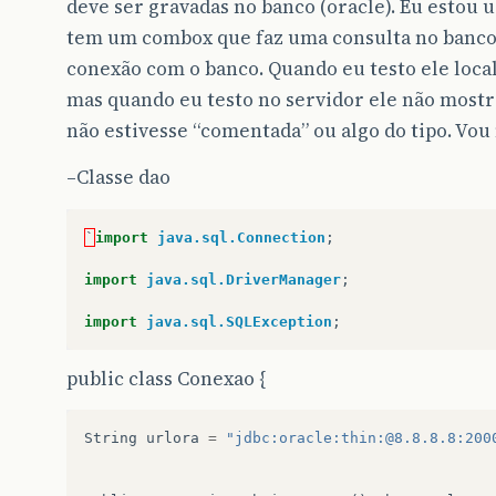
deve ser gravadas no banco (oracle). Eu estou 
tem um combox que faz uma consulta no banco 
conexão com o banco. Quando eu testo ele loca
mas quando eu testo no servidor ele não most
não estivesse “comentada” ou algo do tipo. Vo
–Classe dao
`
import
java.sql.Connection
;
import
java.sql.DriverManager
;
import
java.sql.SQLException
;
public class Conexao {
String
urlora
=
"jdbc:oracle:thin:@8.8.8.8:200