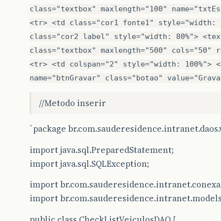
//Metodo inserir
`package br.com.sauderesidence.intranet.daos.
import java.sql.PreparedStatement;
import java.sql.SQLException;
import br.com.sauderesidence.intranet.conexa
import br.com.sauderesidence.intranet.models
public class CheckListVeiculosDAO {