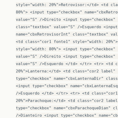
if
(
document
.
form1
.
Manual
.
value
==
""
)
alert
(
'Manual não selecionado'
)
;
return
false
;
return
true
;