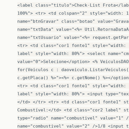
if
(
document
.
form1
.
FarolAuxiliar
.
value
alert
(
'Farol auxiliar não selecion
return
false
;
}
if
(
document
.
form1
.
Calota
.
value
==
""
alert
(
'Calota não selecionado'
)
;
return
false
;
if
(
document
.
form1
.
Alarme
.
value
==
""
)
alert
(
'Alarme não selecionado'
)
;
return
false
;
if
(
document
.
form1
.
Acendedor
.
value
==
"
alert
(
'Acendedor não selecionado'
)
return
false
;
if
(
document
.
form1
.
Antena
.
value
==
""
)
alert
(
'Antena não selecionado'
)
;
return
false
;
if
(
document
.
form1
.
Radio
.
value
==
""
)