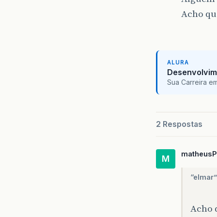
Acho que
ALURA
Desenvolvim
Sua Carreira e
2 Respostas
matheusP
M
“elmar”
Acho q