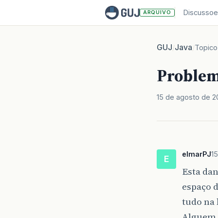
Discussoe
ARQUIVO
GUJ
Java
/
/
Topico
Problema
15 de agosto de 
elmarPJ
1
E
Esta dan
espaço d
tudo na 
Alguem 