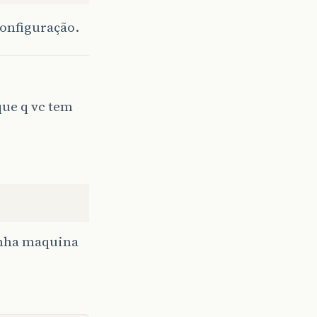
configuração.
que q vc tem
inha maquina