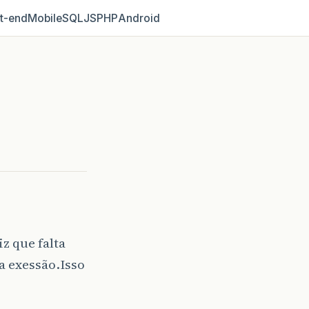
t‑end
Mobile
SQL
JS
PHP
Android
z que falta
a exessão.Isso