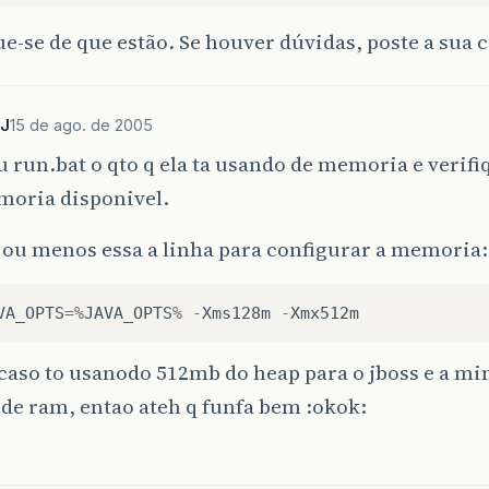
ue-se de que estão. Se houver dúvidas, poste a sua 
PJ
15 de ago. de 2005
u run.bat o qto q ela ta usando de memoria e verifi
moria disponivel.
 ou menos essa a linha para configurar a memoria:
VA_OPTS
=%
JAVA_OPTS
%
-
Xms128m
-
Xmx512m
caso to usanodo 512mb do heap para o jboss e a m
de ram, entao ateh q funfa bem :okok: