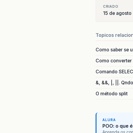
CRIADO
15 de agosto
Topicos relacio
Como saber se 
Como converter i
Comando SELECT 
&, &&, |, ||. Qnd
O método split
ALURA
POO: o que é
Aprenda os con