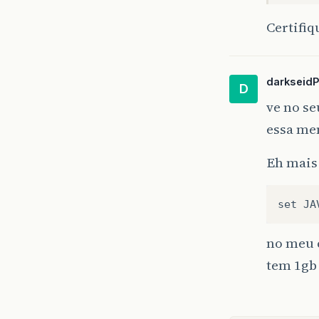
Certifiq
darkseid
D
ve no se
essa me
Eh mais
set
JA
no meu 
tem 1gb 