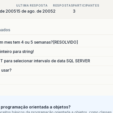
ULTIMA RESPOSTA
RESPOSTAS
PARTICIPANTES
 de 2005
15 de ago. de 2005
2
3
nados
um mes tem 4 ou 5 semanas?[RESOLVIDO]
nteiro para string!
para selecionar intervalo de data SQL SERVER
o usar?
 programação orientada a objetos?
ceitos básicos da programação orientada a objetos, como classes,